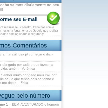
ceba salmos diariamente no seu
l!
ara realizar seu cadastro, trabalhos com o
rner, uma ferramenta do Google que realiza
abalho com agilidade e segurança!
imos Comentários
vra maravilhosa p/ começar o dia -
r obrigada por tudo o que fazes na
 vida, amém - Verônica
Senhor muito obrigado meu Pai, por
ue sou e que tenho,pois se tenho é
 me deste. - Erika
egue pelo número
lmo 1 -
BEM-AVENTURADO o homem