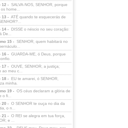
 12 -
SALVA-NOS, SENHOR, porque
 os home...
 13 -
ATÉ quando te esquecerás de
SENHOR?...
 14 -
DISSE o néscio no seu coração:
 De...
lmo 15 -
SENHOR, quem habitará no
bernáculo...
 16 -
GUARDA-ME, ó Deus, porque
confio.
 17 -
OUVE, SENHOR, a justiça;
 ao meu c...
 18 -
EU te amarei, ó SENHOR,
eza minha.
lmo 19 -
OS céus declaram a glória de
o fi...
 20 -
O SENHOR te ouça no dia da
ia, o n...
 21 -
O REI se alegra em tua força,
R; e ...
lmo 22 -
DEUS meu, Deus meu, por