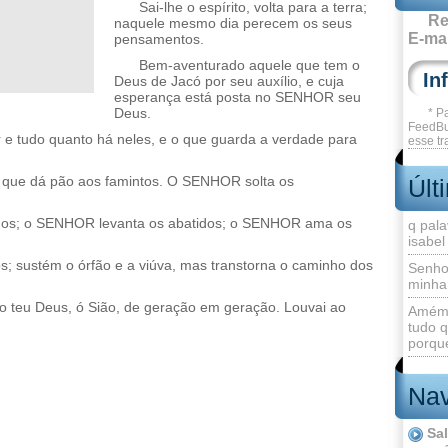
Sai-lhe o espírito, volta para a terra;
Re
naquele mesmo dia perecem os seus
E-mai
pensamentos.
Bem-aventurado aquele que tem o
Deus de Jacó por seu auxílio, e cuja
esperança está posta no SENHOR seu
Deus.
* P
FeedBu
r e tudo quanto há neles, e o que guarda a verdade para
esse tr
 o que dá pão aos famintos. O SENHOR solta os
Últ
os; o SENHOR levanta os abatidos; o SENHOR ama os
q pala
isabel
; sustém o órfão e a viúva, mas transtorna o caminho dos
Senho
minha
 teu Deus, ó Sião, de geração em geração. Louvai ao
Amém 
tudo q
porque
Nav
Sa