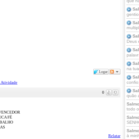
que n
Sa
gentio
Sa
multip
Sa
Deus 
Sa
palav
Sa
na tua 
Logar
Sa
confio
 Atividade
Sa
0
quão a
Salmo
todo o
 VENCEDOR
UCA FÉ
Salmo
ABALHO
SENHO
ÇAS
Salmo
à minh
Relatar