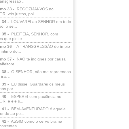
ransgressão ...
lmo 33 -
REGOZIJAI-VOS no
, vós justos, poi...
 34 -
LOUVAREI ao SENHOR em todo
o; o se...
 35 -
PLEITEIA, SENHOR, com
s que pleite...
lmo 36 -
A TRANSGRESSÃO do ímpio
 íntimo do...
lmo 37 -
NÃO te indignes por causa
lfeitore...
 38 -
Ó SENHOR, não me repreendas
ira, ...
 39 -
EU disse: Guardarei os meus
os par...
 40 -
ESPEREI com paciência no
R, e ele s...
 41 -
BEM-AVENTURADO é aquele
ende ao po...
 42 -
ASSIM como o cervo brama
correntes...