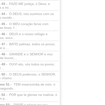
 43 -
FAZE-ME justiça, ó Deus, e
a a mi...
 44 -
Ó DEUS, nós ouvimos com os
 ouvido...
 45 -
O MEU coração ferve com
as boas, f...
 46 -
DEUS é o nosso refúgio e
eza, soco...
 47 -
BATEI palmas, todos os povos;
i a ...
 48 -
GRANDE é o SENHOR e mui
de louvor,...
 49 -
OUVI isto, vós todos os povos;
 ...
 50 -
O DEUS poderoso, o SENHOR,
e chamo...
lmo 51 -
TEM misericórdia de mim, ó
 segundo...
 52 -
POR que te glorias na malícia, ó
 p...
lmo 53 -
DISSE o néscio no seu