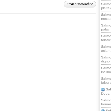
Salmo
Enviar Comentário
pleitei
Salmo
nossos
Salmo
palavr
Salmo
fortal
Salmo
aclama
Salmo
digno 
Salmo
inclinai
Salmo
falou 
Sa
Deus,
Salmo
homem
Sa