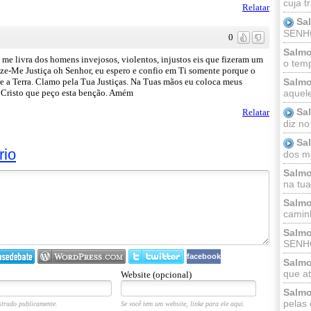
cuja t
Relatar
Sa
SENHOR
0
Salmo
me livra dos homens invejosos, violentos, injustos eis que fizeram um
o temp
Faze-Me Justiça oh Senhor, eu espero e confio em Ti somente porque o
e a Terra. Clamo pela Tua Justiças. Na Tuas mãos eu coloca meus
Salmo
Cristo que peço esta benção. Amém
aquele
Sa
Relatar
diz no
Sa
rio
dos ma
Salmo
na tua 
Salmo
caminh
Salmo
SENHO
facebook
Salmo
que at
Website (opcional)
Salmo
pelas 
trado publicamente.
Se você tem um website, linke para ele aqui.