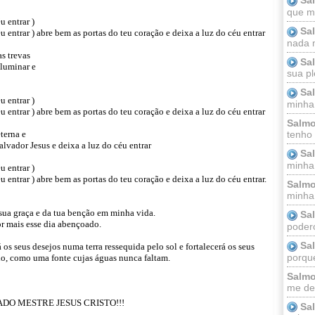
que m
u entrar )
Sa
éu entrar ) abre bem as portas do teu coração e deixa a luz do céu entrar
nada m
as trevas
Sa
iluminar e
sua pl
Sa
u entrar )
minha
éu entrar ) abre bem as portas do teu coração e deixa a luz do céu entrar
Salmo
terna e
tenho
lvador Jesus e deixa a luz do céu entrar
Sa
minha 
u entrar )
u entrar ) abre bem as portas do teu coração e deixa a luz do céu entrar.
Salmo
minha;
 sua graça e da tua benção em minha vida.
Sa
or mais esse dia abençoado.
podero
Sa
 os seus desejos numa terra ressequida pelo sol e fortalecerá os seus
porque
o, como uma fonte cujas águas nunca faltam.
Salmo
me dei
DO MESTRE JESUS CRISTO!!!
Sa