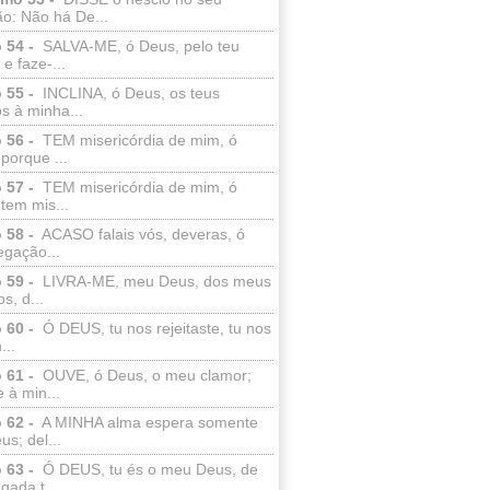
o: Não há De...
 54 -
SALVA-ME, ó Deus, pelo teu
e faze-...
 55 -
INCLINA, ó Deus, os teus
s à minha...
 56 -
TEM misericórdia de mim, ó
porque ...
 57 -
TEM misericórdia de mim, ó
tem mis...
 58 -
ACASO falais vós, deveras, ó
egação...
 59 -
LIVRA-ME, meu Deus, dos meus
s, d...
 60 -
Ó DEUS, tu nos rejeitaste, tu nos
...
 61 -
OUVE, ó Deus, o meu clamor;
 à min...
 62 -
A MINHA alma espera somente
s; del...
 63 -
Ó DEUS, tu és o meu Deus, de
ada t...