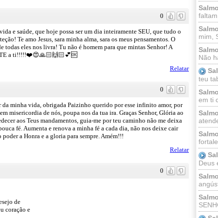
Salmo
faltam
0
Salmo
vida e saúde, que hoje possa ser um dia inteiramente SEU, que tudo o
mim, 
oteção! Te amo Jesus, sara minha alma, sara os meus pensamentos. O
 de todas eles nos livra! Tu não é homem para que mintas Senhor! A
Salmo
E a ti!!!!!❤️😍🙏🏻🙌🏻💕🆗
Não há
Relatar
Sa
teu ta
0
Salmo
em ti 
da minha vida, obrigada Paizinho querido por esse infinito amor, por
em misericordia de nós, poupa nos da tua ira. Graças Senhor, Glória ao
Salmo
decer aos Teus mandamentos, guia-me por teu caminho não me deixa
atende
pouca fé. Aumenta e renova a minha fé a cada dia, não nos deixe cair
Salmo
o poder a Honra e a gloria para sempre. Amém!!!
fortal
Relatar
Sa
Deus e 
0
Salmo
angúst
Salmo
esejo de
SENHO
eu coração e
Sa