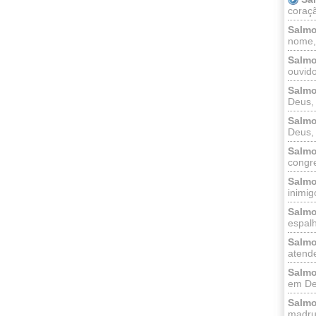
coraçã
Salmo
nome, 
Salmo
ouvido
Salmo
Deus, 
Salmo
Deus, 
Salmo
congr
Salmo
inimigo
Salmo
espalh
Salmo
atende
Salmo
em Deu
Salmo
madrug