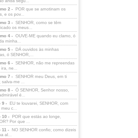
ão anda segu...
lmo 2 -
POR que se amotinam os
s, e os pov...
lmo 3 -
SENHOR, como se têm
licado os meus...
lmo 4 -
OUVE-ME quando eu clamo, ó
da minha...
lmo 5 -
DÁ ouvidos às minhas
ras, ó SENHOR,...
lmo 6 -
SENHOR, não me repreendas
ira, ne...
lmo 7 -
SENHOR meu Deus, em ti
; salva-me ...
lmo 8 -
Ó SENHOR, Senhor nosso,
dmirável é...
 9 -
EU te louvarei, SENHOR, com
 meu c...
 10 -
POR que estás ao longe,
R? Por que ...
 11 -
NO SENHOR confio; como dizeis
a al...