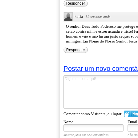
Responder
katia
·
82 semanas atrás
O senhor Deus Todo Poderoso me protege e 
cerco contra mim e estou acuada e triste! 
homem é vão e não há um justo sequer sobr
inimigos. Em Nome do Nosso Senhor Jesus 
Responder
Postar um novo comentá
Comentar como Visitante, ou logar:
Nome
Email
Mostrar junto aos seus comentários.
Não mos