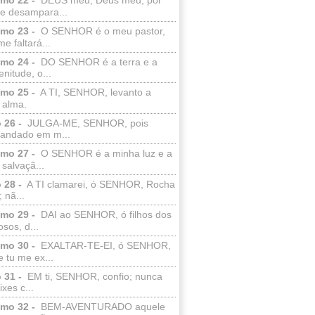
e desampara...
lmo 23 -
O SENHOR é o meu pastor,
e faltará...
lmo 24 -
DO SENHOR é a terra e a
enitude, o...
lmo 25 -
A TI, SENHOR, levanto a
 alma.
 26 -
JULGA-ME, SENHOR, pois
 andado em m...
lmo 27 -
O SENHOR é a minha luz e a
salvaçã...
 28 -
A TI clamarei, ó SENHOR, Rocha
 nã...
lmo 29 -
DAI ao SENHOR, ó filhos dos
sos, d...
lmo 30 -
EXALTAR-TE-EI, ó SENHOR,
 tu me ex...
 31 -
EM ti, SENHOR, confio; nunca
xes c...
lmo 32 -
BEM-AVENTURADO aquele