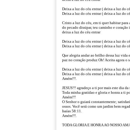
Deixa a luz do céu entrar ( deixa a luz do cé
Deixa a luz do céu entrar ( deixa a luz do c
Cristo a luz do céu, em ti quer habitar para 
do pecado dissipar, teu caminho e coração 
deixa a luz do céu entrar
Deixa a luz do céu entrar ( deixa a luz do cé
Deixa a luz do céu entrar ( deixa a luz do c
Que alegria andar ao brilho dessa luz vida e
paz no coração produz Oh! Aceita agora o sa
Deixa a luz do céu entrar ( deixa a luz do cé
Deixa a luz do céu entrar ( deixa a luz do cé
Amém!!!.
JESUS!!! agradeço a ti por mais este dia da
Toda minha gratidao e gloria e honra a ti p
Amém!!!
O Senhor o guiará constantemente; satisfará
ossos. Você será como um jardim bem regad
Isaías 58:11.
Amém!!!.
TODA GLORIA E HONRA AO NOSSO AMA