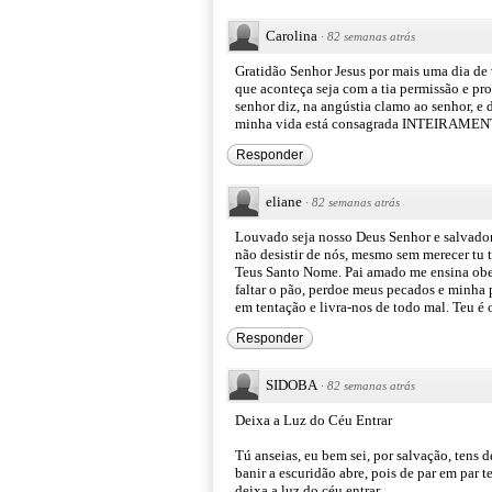
Carolina
·
82 semanas atrás
Gratidão Senhor Jesus por mais uma dia de 
que aconteça seja com a tia permissão e pr
senhor diz, na angústia clamo ao senhor, e
minha vida está consagrada INTEIRAMENT
Responder
eliane
·
82 semanas atrás
Louvado seja nosso Deus Senhor e salvador 
não desistir de nós, mesmo sem merecer tu t
Teus Santo Nome. Pai amado me ensina obe
faltar o pão, perdoe meus pecados e minha 
em tentação e livra-nos de todo mal. Teu é 
Responder
SIDOBA
·
82 semanas atrás
Deixa a Luz do Céu Entrar
Tú anseias, eu bem sei, por salvação, tens d
banir a escuridão abre, pois de par em par t
deixa a luz do céu entrar