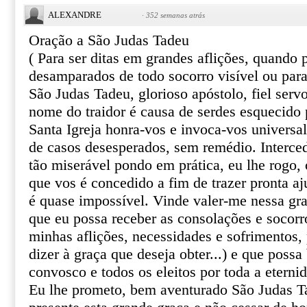
ALEXANDRE
·
352 semanas atrás
Oração a São Judas Tadeu
( Para ser ditas em grandes aflições, quando
desamparados de todo socorro visível ou par
São Judas Tadeu, glorioso apóstolo, fiel serv
nome do traidor é causa de serdes esquecido 
Santa Igreja honra-vos e invoca-vos univers
de casos desesperados, sem remédio. Interce
tão miserável pondo em prática, eu lhe rogo, o
que vos é concedido a fim de trazer pronta aj
é quase impossível. Vinde valer-me nessa gr
que eu possa receber as consolações e socor
minhas aflições, necessidades e sofrimentos, 
dizer à graça que deseja obter...) e que poss
convosco e todos os eleitos por toda a eterni
Eu lhe prometo, bem aventurado São Judas T