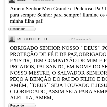
Amém Senhor Meu Grande e Poderoso Pai! L
para sempre Senhor para sempre! Ilumine os 
minha filha pai!
Responder
PAULO FELIPE FILHO
·
352 semanas atrás
OBRIGADO SENHOR NOSSO ´´DEUS´´ P
PROTEÇÃO DE FÉ E DE PAZ,OBRIGADO
EXISTIR, TEM COMPAIXÃO DE MIM E 
PECADOS, PAI SANTO, EM NOME DO 
NOSSO MESTRE, O SALVADOR SENHOR 
PEÇO A BENÇÃO DO PAI DO FILHO E D
AMÉM, ´´DEUS´´ SEJA LOUVADO E JES
GLORIFICADO, ASSIM SEJA PARA SEMP
ALELUIA, AMÉM,...
Responder