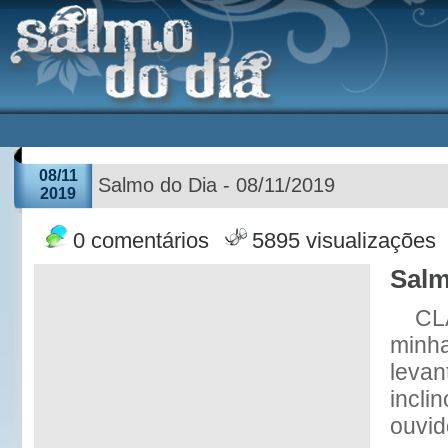
08/11
Salmo do Dia - 08/11/2019
2019
0 comentários
5895 visualizações
Salm
CL
minha
levan
incli
ouvid