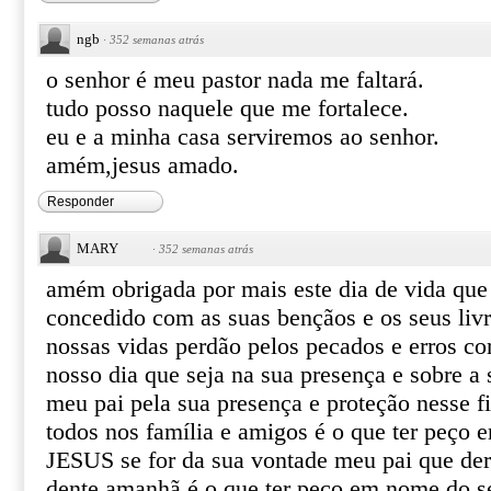
ngb
·
352 semanas atrás
o senhor é meu pastor nada me faltará.
tudo posso naquele que me fortalece.
eu e a minha casa serviremos ao senhor.
amém,jesus amado.
Responder
MARY
·
352 semanas atrás
amém obrigada por mais este dia de vida que
concedido com as suas bençãos e os seus liv
nossas vidas perdão pelos pecados e erros co
nosso dia que seja na sua presença e sobre a 
meu pai pela sua presença e proteção nesse f
todos nos família e amigos é o que ter peço 
JESUS se for da sua vontade meu pai que der 
dente amanhã é o que ter peço em nome do 