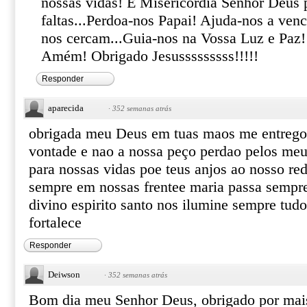
nossas vidas! E Misericórdia Senhor Deus 
faltas...Perdoa-nos Papai! Ajuda-nos a venc
nos cercam...Guia-nos na Vossa Luz e P
Amém! Obrigado Jesusssssssss!!!!!
Responder
aparecida
·
352 semanas atrás
obrigada meu Deus em tuas maos me entrego q
vontade e nao a nossa peço perdao pelos me
para nossas vidas poe teus anjos ao nosso re
sempre em nossas frentee maria passa sempre
divino espirito santo nos ilumine sempre tud
fortalece
Responder
Deiwson
·
352 semanas atrás
Bom dia meu Senhor Deus, obrigado por mais