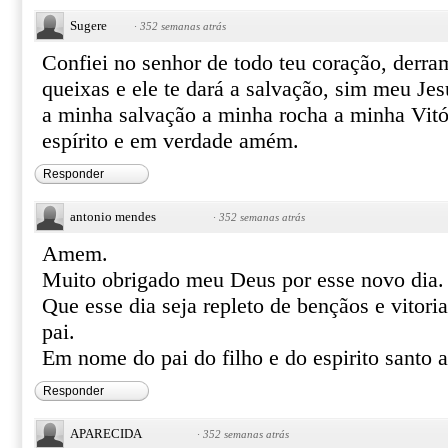
Sugere
·
352 semanas atrás
Confiei no senhor de todo teu coração, derram
queixas e ele te dará a salvação, sim meu Jes
a minha salvação a minha rocha a minha Vitó
espírito e em verdade amém.
Responder
antonio mendes
·
352 semanas atrás
Amem.
Muito obrigado meu Deus por esse novo dia.
Que esse dia seja repleto de bençãos e vitor
pai.
Em nome do pai do filho e do espirito santo
Responder
APARECIDA
·
352 semanas atrás