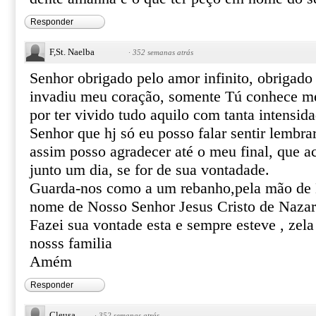
Responder
F,St. Naelba
·
352 semanas atrás
Senhor obrigado pelo amor infinito, obrigad
invadiu meu coração, somente Tú conhece me
por ter vivido tudo aquilo com tanta intensida
Senhor que hj só eu posso falar sentir lembrar
assim posso agradecer até o meu final, que a
junto um dia, se for de sua vontadade.
Guarda-nos como a um rebanho,pela mão de
nome de Nosso Senhor Jesus Cristo de Nazar
Fazei sua vontade esta e sempre esteve , zela
nosss familia
Amém
Responder
Cleusa
·
352 semanas atrás