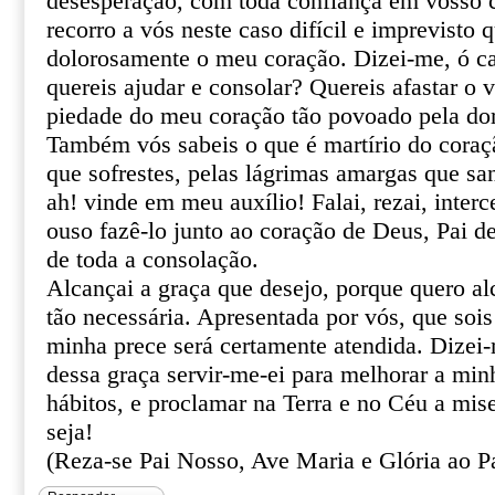
desesperação, com toda confiança em vosso ce
recorro a vós neste caso difícil e imprevisto 
dolorosamente o meu coração. Dizei-me, ó ca
quereis ajudar e consolar? Quereis afastar o 
piedade do meu coração tão povoado pela do
Também vós sabeis o que é martírio do coraçã
que sofrestes, pelas lágrimas amargas que sa
ah! vinde em meu auxílio! Falai, rezai, inter
ouso fazê-lo junto ao coração de Deus, Pai de
de toda a consolação.
Alcançai a graça que desejo, porque quero al
tão necessária. Apresentada por vós, que sois
minha prece será certamente atendida. Dizei
dessa graça servir-me-ei para melhorar a min
hábitos, e proclamar na Terra e no Céu a mis
seja!
(Reza-se Pai Nosso, Ave Maria e Glória ao Pa