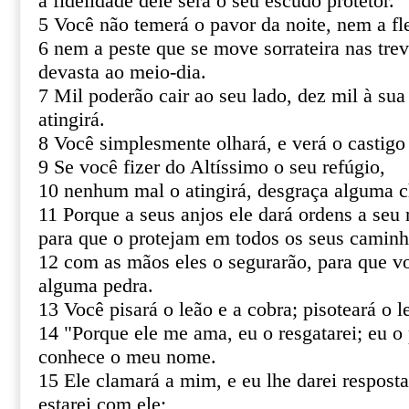
a fidelidade dele será o seu escudo protetor.
5 Você não temerá o pavor da noite, nem a fl
6 nem a peste que se move sorrateira nas tre
devasta ao meio-dia.
7 Mil poderão cair ao seu lado, dez mil à sua
atingirá.
8 Você simplesmente olhará, e verá o castigo
9 Se você fizer do Altíssimo o seu refúgio,
10 nenhum mal o atingirá, desgraça alguma c
11 Porque a seus anjos ele dará ordens a seu 
para que o protejam em todos os seus caminh
12 com as mãos eles o segurarão, para que v
alguma pedra.
13 Você pisará o leão e a cobra; pisoteará o le
14 "Porque ele me ama, eu o resgatarei; eu o 
conhece o meu nome.
15 Ele clamará a mim, e eu lhe darei resposta
estarei com ele;