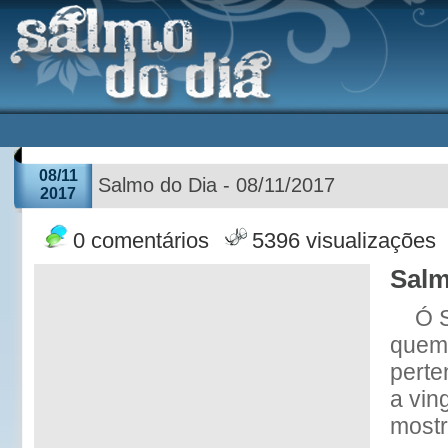
08/11
Salmo do Dia - 08/11/2017
2017
0 comentários
5396 visualizações
Salm
Ó 
quem
perte
a vin
mostr