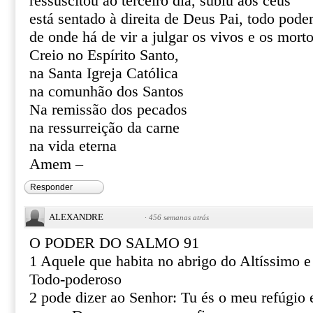
ressuscitou ao terceiro dia, subiu aos céus
está sentado à direita de Deus Pai, todo pode
de onde há de vir a julgar os vivos e os mort
Creio no Espírito Santo,
na Santa Igreja Católica
na comunhão dos Santos
Na remissão dos pecados
na ressurreição da carne
na vida eterna
Amem –
Responder
ALEXANDRE
·
456 semanas atrás
O PODER DO SALMO 91
1 Aquele que habita no abrigo do Altíssimo 
Todo-poderoso
2 pode dizer ao Senhor: Tu és o meu refúgio e