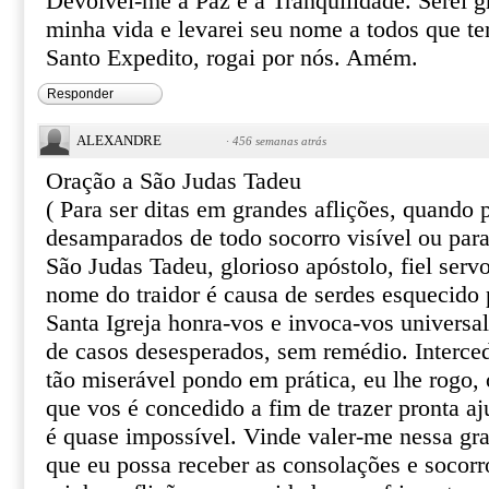
Devolvei-me a Paz e a Tranqüilidade. Serei gr
minha vida e levarei seu nome a todos que te
Santo Expedito, rogai por nós. Amém.
Responder
ALEXANDRE
·
456 semanas atrás
Oração a São Judas Tadeu
( Para ser ditas em grandes aflições, quando
desamparados de todo socorro visível ou par
São Judas Tadeu, glorioso apóstolo, fiel serv
nome do traidor é causa de serdes esquecido 
Santa Igreja honra-vos e invoca-vos univers
de casos desesperados, sem remédio. Interce
tão miserável pondo em prática, eu lhe rogo, o
que vos é concedido a fim de trazer pronta aj
é quase impossível. Vinde valer-me nessa gr
que eu possa receber as consolações e socor