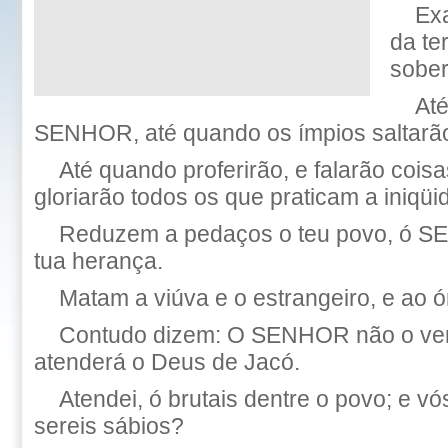
Exa
da te
sober
Até
SENHOR, até quando os ímpios saltarã
Até quando proferirão, e falarão coisa
gloriarão todos os que praticam a iniqü
Reduzem a pedaços o teu povo, ó SE
tua herança.
Matam a viúva e o estrangeiro, e ao ór
Contudo dizem: O SENHOR não o ver
atenderá o Deus de Jacó.
Atendei, ó brutais dentre o povo; e v
sereis sábios?