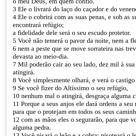
o meu Deus, em quem confio.
3 Ele o livrará do laço do caçador e do venen
4 Ele o cobrirá com as suas penas, e sob as s
encontrará refúgio;
a fidelidade dele será o seu escudo protetor.
5 Você não temerá o pavor da noite, nem a fl
6 nem a peste que se move sorrateira nas tre
devasta ao meio-dia.
7 Mil poderão cair ao seu lado, dez mil à sua
atingirá.
8 Você simplesmente olhará, e verá o castigo
9 Se você fizer do Altíssimo o seu refúgio,
10 nenhum mal o atingirá, desgraça alguma c
11 Porque a seus anjos ele dará ordens a seu 
para que o protejam em todos os seus caminh
12 com as mãos eles o segurarão, para que v
alguma pedra.
13 Você pisará o leão e a cobra; pisoteará o le