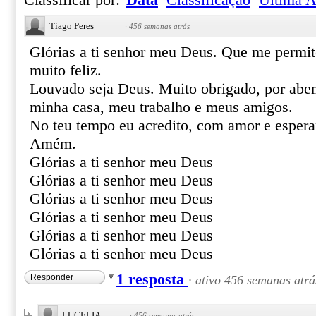
Classificar por:
Data
Classificação
Última A
Tiago Peres
·
456 semanas atrás
Glórias a ti senhor meu Deus. Que me permite
muito feliz.
Louvado seja Deus. Muito obrigado, por aben
minha casa, meu trabalho e meus amigos.
No teu tempo eu acredito, com amor e espera
Amém.
Glórias a ti senhor meu Deus
Glórias a ti senhor meu Deus
Glórias a ti senhor meu Deus
Glórias a ti senhor meu Deus
Glórias a ti senhor meu Deus
Glórias a ti senhor meu Deus
1 resposta
Responder
·
ativo 456 semanas atrá
LUCELIA
·
456 semanas atrás