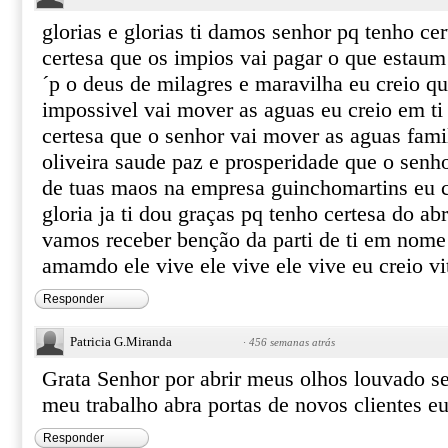
glorias e glorias ti damos senhor pq tenho cer
certesa que os impios vai pagar o que estaum
´p o deus de milagres e maravilha eu creio q
impossivel vai mover as aguas eu creio em ti
certesa que o senhor vai mover as aguas fami
oliveira saude paz e prosperidade que o senh
de tuas maos na empresa guinchomartins eu c
gloria ja ti dou graças pq tenho certesa do abr
vamos receber benção da parti de ti em nome d
amamdo ele vive ele vive ele vive eu creio vit
Responder
Patricia G.Miranda
·
456 semanas atrás
Grata Senhor por abrir meus olhos louvado 
meu trabalho abra portas de novos clientes eu
Responder