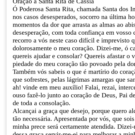
Oração a Santa Rita de Cássia
Ó Poderosa Santa Rita, chamada Santa dos I
nos casos desesperados, socorro na última ho
momentos da dor que arrasta as almas ao abi
desesperação, com toda confiança em vosso ce
recorro a vós neste caso difícil e imprevisto 
dolorosamente o meu coração. Dizei-me, ó ca
quereis ajudar e consolar? Quereis afastar o 
piedade do meu coração tão povoado pela do
Também vós sabeis o que é martírio do coraçã
que sofrestes, pelas lágrimas amargas que sa
ah! vinde em meu auxílio! Falai, rezai, inter
ouso fazê-lo junto ao coração de Deus, Pai de
de toda a consolação.
Alcançai a graça que desejo, porque quero al
tão necessária. Apresentada por vós, que sois
minha prece será certamente atendida. Dizei
dessa graça servir-me-ei para melhorar a min