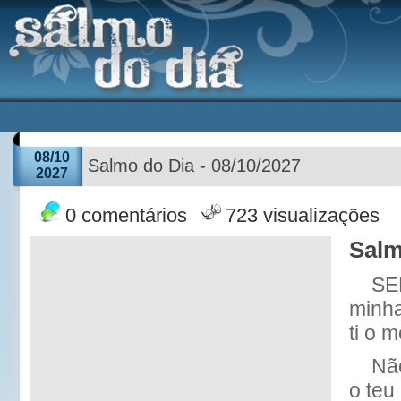
08/10
Salmo do Dia - 08/10/2027
2027
0 comentários
723 visualizações
Salm
SE
minha
ti o 
Nã
o teu