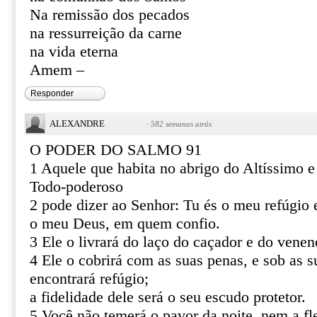
Na remissão dos pecados
na ressurreição da carne
na vida eterna
Amem –
Responder
ALEXANDRE
·
582 semanas atrás
O PODER DO SALMO 91
1 Aquele que habita no abrigo do Altíssimo 
Todo-poderoso
2 pode dizer ao Senhor: Tu és o meu refúgio e
o meu Deus, em quem confio.
3 Ele o livrará do laço do caçador e do venen
4 Ele o cobrirá com as suas penas, e sob as s
encontrará refúgio;
a fidelidade dele será o seu escudo protetor.
5 Você não temerá o pavor da noite, nem a fl