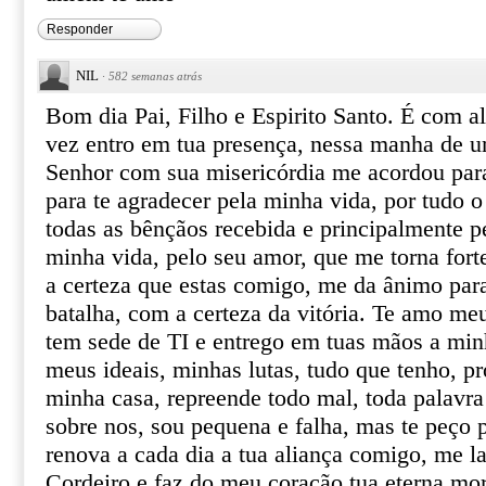
Responder
NIL
·
582 semanas atrás
Bom dia Pai, Filho e Espirito Santo. É com a
vez entro em tua presença, nessa manha de u
Senhor com sua misericórdia me acordou para 
para te agradecer pela minha vida, por tudo o
todas as bênçãos recebida e principalmente p
minha vida, pelo seu amor, que me torna fort
a certeza que estas comigo, me da ânimo para
batalha, com a certeza da vitória. Te amo m
tem sede de TI e entrego em tuas mãos a min
meus ideais, minhas lutas, tudo que tenho, pr
minha casa, repreende todo mal, toda palavr
sobre nos, sou pequena e falha, mas te peço 
renova a cada dia a tua aliança comigo, me 
Cordeiro e faz do meu coração tua eterna mo