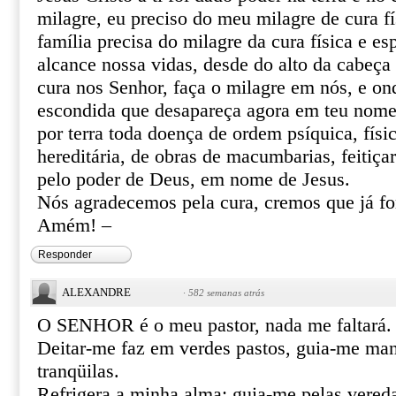
milagre, eu preciso do meu milagre de cura fí
família precisa do milagre da cura física e esp
alcance nossa vidas, desde do alto da cabeça 
cura nos Senhor, faça o milagre em nós, e o
escondida que desapareça agora em teu nome 
por terra toda doença de ordem psíquica, físic
hereditária, de obras de macumbarias, feitiça
pelo poder de Deus, em nome de Jesus.
Nós agradecemos pela cura, cremos que já f
Amém! –
Responder
ALEXANDRE
·
582 semanas atrás
O SENHOR é o meu pastor, nada me faltará.
Deitar-me faz em verdes pastos, guia-me ma
tranqüilas.
Refrigera a minha alma; guia-me pelas vereda