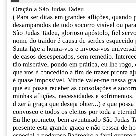
Oração a São Judas Tadeu
( Para ser ditas em grandes aflições, quando
desamparados de todo socorro visível ou par
São Judas Tadeu, glorioso apóstolo, fiel serv
nome do traidor é causa de serdes esquecido 
Santa Igreja honra-vos e invoca-vos univers
de casos desesperados, sem remédio. Interce
tão miserável pondo em prática, eu lhe rogo, o
que vos é concedido a fim de trazer pronta aj
é quase impossível. Vinde valer-me nessa gr
que eu possa receber as consolações e socor
minhas aflições, necessidades e sofrimentos, 
dizer à graça que deseja obter...) e que poss
convosco e todos os eleitos por toda a eterni
Eu lhe prometo, bem aventurado São Judas T
presente esta grande graça e não cessar de 
especial e poderoso Padroeiro e farei quanto 