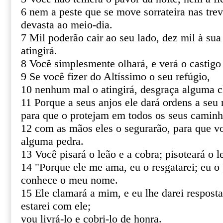
6 nem a peste que se move sorrateira nas tre
devasta ao meio-dia.
7 Mil poderão cair ao seu lado, dez mil à sua
atingirá.
8 Você simplesmente olhará, e verá o castigo
9 Se você fizer do Altíssimo o seu refúgio,
10 nenhum mal o atingirá, desgraça alguma c
11 Porque a seus anjos ele dará ordens a seu 
para que o protejam em todos os seus caminh
12 com as mãos eles o segurarão, para que v
alguma pedra.
13 Você pisará o leão e a cobra; pisoteará o le
14 "Porque ele me ama, eu o resgatarei; eu o 
conhece o meu nome.
15 Ele clamará a mim, e eu lhe darei resposta
estarei com ele;
vou livrá-lo e cobri-lo de honra.