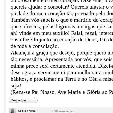
dolorosamente o meu coração. Dizei-me, ó ca
quereis ajudar e consolar? Quereis afastar o 
piedade do meu coração tão povoado pela do
Também vós sabeis o que é martírio do coraçã
que sofrestes, pelas lágrimas amargas que sa
ah! vinde em meu auxílio! Falai, rezai, inter
ouso fazê-lo junto ao coração de Deus, Pai de
de toda a consolação.
Alcançai a graça que desejo, porque quero al
tão necessária. Apresentada por vós, que sois
minha prece será certamente atendida. Dizei
dessa graça servir-me-ei para melhorar a min
hábitos, e proclamar na Terra e no Céu a mis
seja!
(Reza-se Pai Nosso, Ave Maria e Glória ao Pa
Responder
ALEXANDRE
·
582 semanas atrás