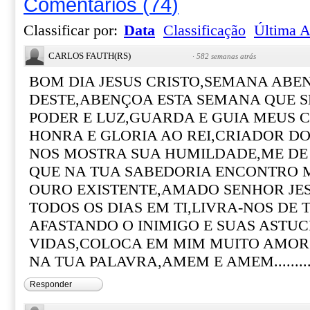
Comentários
(
74
)
Classificar por:
Data
Classificação
Última A
CARLOS FAUTH(RS)
·
582 semanas atrás
BOM DIA JESUS CRISTO,SEMANA AB
DESTE,ABENÇOA ESTA SEMANA QUE SE
PODER E LUZ,GUARDA E GUIA MEUS 
HONRA E GLORIA AO REI,CRIADOR D
NOS MOSTRA SUA HUMILDADE,ME DE 
QUE NA TUA SABEDORIA ENCONTRO 
OURO EXISTENTE,AMADO SENHOR JES
TODOS OS DIAS EM TI,LIVRA-NOS DE
AFASTANDO O INIMIGO E SUAS ASTUC
VIDAS,COLOCA EM MIM MUITO AMOR
NA TUA PALAVRA,AMEM E AMEM..........
Responder