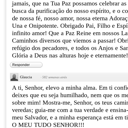
jamais, que na Tua Paz possamos celebrar as
busca da purificação do nosso espírito, e o c
de nossa fé, nosso amor, nossa eterna Adoraç
Una e Onipotente. Obrigado Pai, Filho e Espír
infinito amor! Que a Paz Reine em nossos La
Caminhos diversos que viemos a passar! Ob
refúgio dos pecadores, e todos os Anjos e S
Glória a Deus nas alturas hoje e eternament
Responder
Glaucia
·
582 semanas atrás
A ti, Senhor, elevo a minha alma. Em ti con
deixes que eu seja humilhado, nem que os me
sobre mim! Mostra-me, Senhor, os teus camin
veredas; guia-me com a tua verdade e ensina-
meu Salvador, e a minha esperança está em 
O MEU TUDO SENHOR!!!