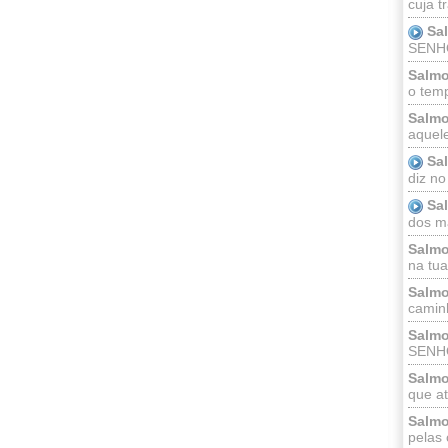
cuja t
Sa
SENHOR
Salmo
o temp
Salmo
aquele
Sa
diz no
Sa
dos ma
Salmo
na tua 
Salmo
caminh
Salmo
SENHO
Salmo
que at
Salmo
pelas 