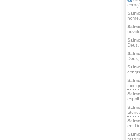
coraçã
Salmo
nome, 
Salmo
ouvido
Salmo
Deus, 
Salmo
Deus, 
Salmo
congr
Salmo
inimigo
Salmo
espalh
Salmo
atende
Salmo
em Deu
Salmo
madrug