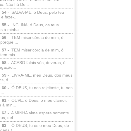
o: Não há De...
 54 -
SALVA-ME, ó Deus, pelo teu
e faze-...
 55 -
INCLINA, ó Deus, os teus
s à minha...
 56 -
TEM misericórdia de mim, ó
porque ...
 57 -
TEM misericórdia de mim, ó
tem mis...
 58 -
ACASO falais vós, deveras, ó
egação...
 59 -
LIVRA-ME, meu Deus, dos meus
s, d...
 60 -
Ó DEUS, tu nos rejeitaste, tu nos
...
 61 -
OUVE, ó Deus, o meu clamor;
 à min...
 62 -
A MINHA alma espera somente
s; del...
 63 -
Ó DEUS, tu és o meu Deus, de
ada t...