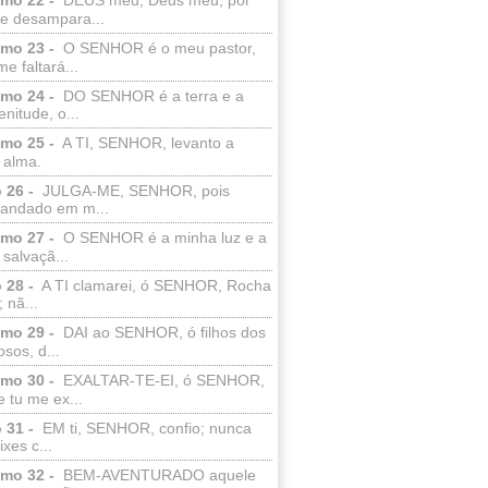
e desampara...
lmo 23 -
O SENHOR é o meu pastor,
e faltará...
lmo 24 -
DO SENHOR é a terra e a
enitude, o...
lmo 25 -
A TI, SENHOR, levanto a
 alma.
 26 -
JULGA-ME, SENHOR, pois
 andado em m...
lmo 27 -
O SENHOR é a minha luz e a
salvaçã...
 28 -
A TI clamarei, ó SENHOR, Rocha
 nã...
lmo 29 -
DAI ao SENHOR, ó filhos dos
sos, d...
lmo 30 -
EXALTAR-TE-EI, ó SENHOR,
 tu me ex...
 31 -
EM ti, SENHOR, confio; nunca
xes c...
lmo 32 -
BEM-AVENTURADO aquele