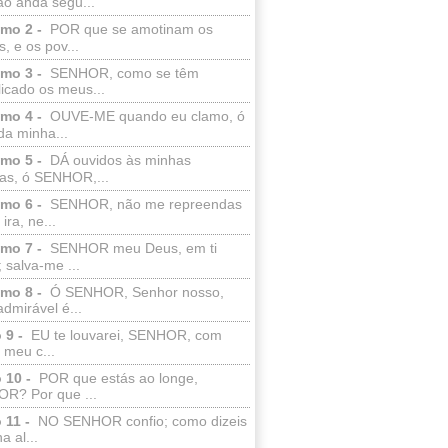
ão anda segu...
lmo 2 -
POR que se amotinam os
s, e os pov...
lmo 3 -
SENHOR, como se têm
licado os meus...
lmo 4 -
OUVE-ME quando eu clamo, ó
da minha...
lmo 5 -
DÁ ouvidos às minhas
ras, ó SENHOR,...
lmo 6 -
SENHOR, não me repreendas
ira, ne...
lmo 7 -
SENHOR meu Deus, em ti
; salva-me ...
lmo 8 -
Ó SENHOR, Senhor nosso,
dmirável é...
 9 -
EU te louvarei, SENHOR, com
 meu c...
 10 -
POR que estás ao longe,
R? Por que ...
 11 -
NO SENHOR confio; como dizeis
a al...