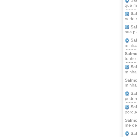
que m
Sa
nada m
Sa
sua pl
Sa
minha
Salmo
tenho
Sa
minha 
Salmo
minha;
Sa
podero
Sa
porque
Salmo
me dei
Sa