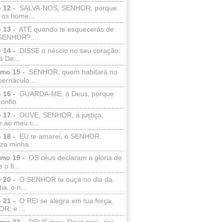
 12 -
SALVA-NOS, SENHOR, porque
 os home...
 13 -
ATÉ quando te esquecerás de
SENHOR?...
 14 -
DISSE o néscio no seu coração:
 De...
lmo 15 -
SENHOR, quem habitará no
bernáculo...
 16 -
GUARDA-ME, ó Deus, porque
confio.
 17 -
OUVE, SENHOR, a justiça;
 ao meu c...
 18 -
EU te amarei, ó SENHOR,
eza minha.
lmo 19 -
OS céus declaram a glória de
o fi...
 20 -
O SENHOR te ouça no dia da
ia, o n...
 21 -
O REI se alegra em tua força,
R; e ...
lmo 22 -
DEUS meu, Deus meu, por