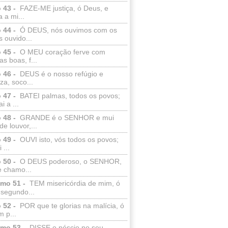
 43 -
FAZE-ME justiça, ó Deus, e
a a mi...
 44 -
Ó DEUS, nós ouvimos com os
 ouvido...
 45 -
O MEU coração ferve com
as boas, f...
 46 -
DEUS é o nosso refúgio e
eza, soco...
 47 -
BATEI palmas, todos os povos;
i a ...
 48 -
GRANDE é o SENHOR e mui
de louvor,...
 49 -
OUVI isto, vós todos os povos;
 ...
 50 -
O DEUS poderoso, o SENHOR,
e chamo...
lmo 51 -
TEM misericórdia de mim, ó
 segundo...
 52 -
POR que te glorias na malícia, ó
 p...
lmo 53 -
DISSE o néscio no seu