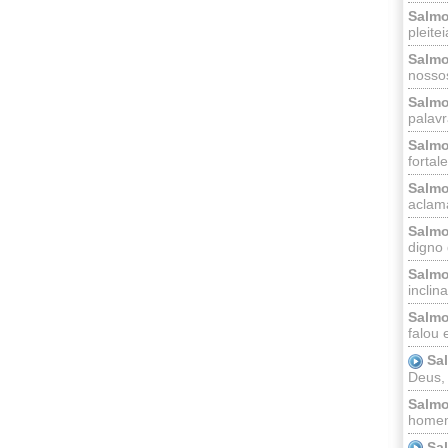
Salmo
pleitei
Salmo
nossos
Salmo
palavr
Salmo
fortal
Salmo
aclama
Salmo
digno 
Salmo
inclinai
Salmo
falou 
Sa
Deus,
Salmo
homem
Sa