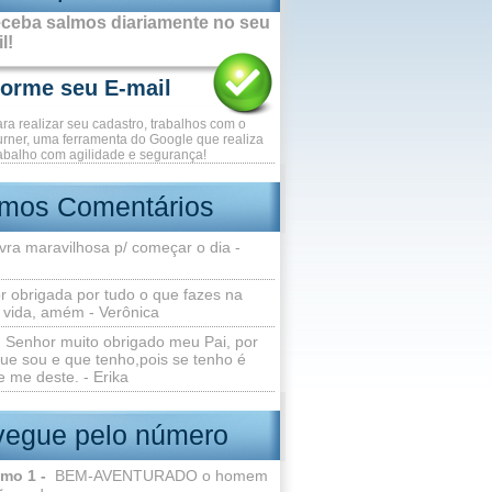
ceba salmos diariamente no seu
l!
ara realizar seu cadastro, trabalhos com o
rner, uma ferramenta do Google que realiza
abalho com agilidade e segurança!
imos Comentários
vra maravilhosa p/ começar o dia -
r obrigada por tudo o que fazes na
 vida, amém - Verônica
Senhor muito obrigado meu Pai, por
ue sou e que tenho,pois se tenho é
 me deste. - Erika
egue pelo número
lmo 1 -
BEM-AVENTURADO o homem