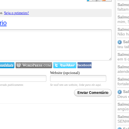
Salmo
faltam
to.
Seja o primeiro!
Salmo
rio
mim, 
Salmo
Não há
Sa
teu ta
Salmo
em ti 
facebook
Salmo
atende
Website (opcional)
Salmo
fortal
trado publicamente.
Se você tem um website, linke para ele aqui.
Sa
Enviar Comentário
Deus e 
Salmo
angúst
Salmo
SENHO
Sa