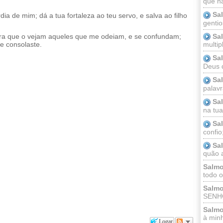
que n
Sa
dia de mim; dá a tua fortaleza ao teu servo, e salva ao filho
gentio
Sa
ra que o vejam aqueles que me odeiam, e se confundam;
e consolaste.
multip
Sa
Deus 
Sa
palav
Sa
na tua 
Sa
confio
Sa
quão a
Salmo
todo o
Salmo
SENHO
Salmo
à minh
Logar