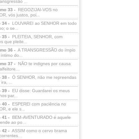
ransgressão ...
lmo 33 -
REGOZIJAI-VOS no
, vós justos, poi...
 34 -
LOUVAREI ao SENHOR em todo
o; o se...
 35 -
PLEITEIA, SENHOR, com
s que pleite...
lmo 36 -
A TRANSGRESSÃO do ímpio
 íntimo do...
lmo 37 -
NÃO te indignes por causa
lfeitore...
 38 -
Ó SENHOR, não me repreendas
ira, ...
 39 -
EU disse: Guardarei os meus
os par...
 40 -
ESPEREI com paciência no
R, e ele s...
 41 -
BEM-AVENTURADO é aquele
ende ao po...
 42 -
ASSIM como o cervo brama
correntes...