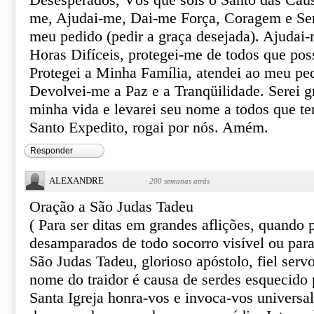
Desesperados, Vós que sois o Santo das Caus
me, Ajudai-me, Dai-me Força, Coragem e Ser
meu pedido (pedir a graça desejada). Ajudai-
Horas Difíceis, protegei-me de todos que pos
Protegei a Minha Família, atendei ao meu pe
Devolvei-me a Paz e a Tranqüilidade. Serei gr
minha vida e levarei seu nome a todos que te
Santo Expedito, rogai por nós. Amém.
Responder
ALEXANDRE
·
200 semanas atrás
Oração a São Judas Tadeu
( Para ser ditas em grandes aflições, quando
desamparados de todo socorro visível ou par
São Judas Tadeu, glorioso apóstolo, fiel serv
nome do traidor é causa de serdes esquecido 
Santa Igreja honra-vos e invoca-vos univers