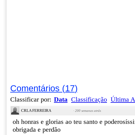
Comentários
(
17
)
Classificar por:
Data
Classificação
Última A
CRLA FERREIRA
·
200 semanas atrás
oh honras e glorias ao teu santo e poderosís
obrigada e perdão