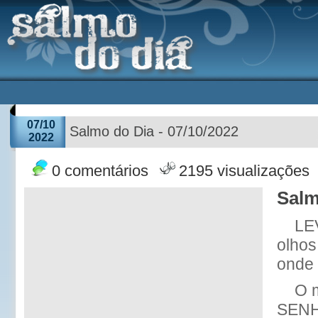
07/10
Salmo do Dia - 07/10/2022
2022
0 comentários
2195 visualizações
Salm
LE
olhos
onde 
O 
SENH