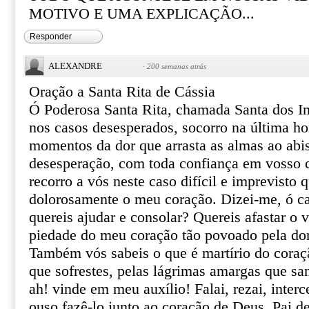
MOTIVO E UMA EXPLICAÇÃO...
Responder
ALEXANDRE
·
200 semanas atrás
Oração a Santa Rita de Cássia
Ó Poderosa Santa Rita, chamada Santa dos I
nos casos desesperados, socorro na última ho
momentos da dor que arrasta as almas ao abi
desesperação, com toda confiança em vosso ce
recorro a vós neste caso difícil e imprevisto 
dolorosamente o meu coração. Dizei-me, ó ca
quereis ajudar e consolar? Quereis afastar o 
piedade do meu coração tão povoado pela do
Também vós sabeis o que é martírio do coraçã
que sofrestes, pelas lágrimas amargas que sa
ah! vinde em meu auxílio! Falai, rezai, inter
ouso fazê-lo junto ao coração de Deus, Pai de