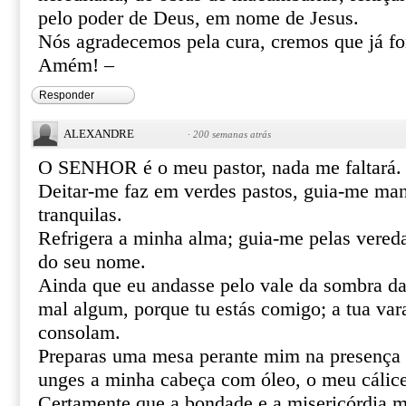
pelo poder de Deus, em nome de Jesus.
Nós agradecemos pela cura, cremos que já f
Amém! –
Responder
ALEXANDRE
·
200 semanas atrás
O SENHOR é o meu pastor, nada me faltará.
Deitar-me faz em verdes pastos, guia-me ma
tranquilas.
Refrigera a minha alma; guia-me pelas vereda
do seu nome.
Ainda que eu andasse pelo vale da sombra da
mal algum, porque tu estás comigo; a tua var
consolam.
Preparas uma mesa perante mim na presença 
unges a minha cabeça com óleo, o meu cálice
Certamente que a bondade e a misericórdia m