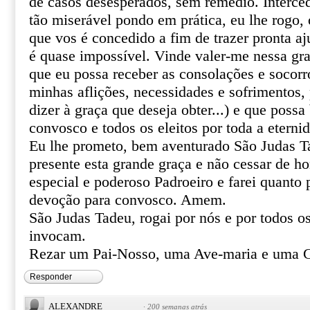
de casos desesperados, sem remédio. Interce
tão miserável pondo em prática, eu lhe rogo, o
que vos é concedido a fim de trazer pronta aj
é quase impossível. Vinde valer-me nessa gr
que eu possa receber as consolações e socor
minhas aflições, necessidades e sofrimentos, 
dizer à graça que deseja obter...) e que poss
convosco e todos os eleitos por toda a eterni
Eu lhe prometo, bem aventurado São Judas T
presente esta grande graça e não cessar de 
especial e poderoso Padroeiro e farei quanto 
devoção para convosco. Amem.
São Judas Tadeu, rogai por nós e por todos o
invocam.
Rezar um Pai-Nosso, uma Ave-maria e uma G
Responder
ALEXANDRE
·
200 semanas atrás