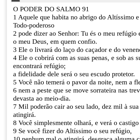
O PODER DO SALMO 91
1 Aquele que habita no abrigo do Altíssimo 
Todo-poderoso
2 pode dizer ao Senhor: Tu és o meu refúgio e
o meu Deus, em quem confio.
3 Ele o livrará do laço do caçador e do venen
4 Ele o cobrirá com as suas penas, e sob as s
encontrará refúgio;
a fidelidade dele será o seu escudo protetor.
5 Você não temerá o pavor da noite, nem a fl
6 nem a peste que se move sorrateira nas tre
devasta ao meio-dia.
7 Mil poderão cair ao seu lado, dez mil à sua
atingirá.
8 Você simplesmente olhará, e verá o castigo
9 Se você fizer do Altíssimo o seu refúgio,
10 nenhum mal o atingirá, desgraça alguma c