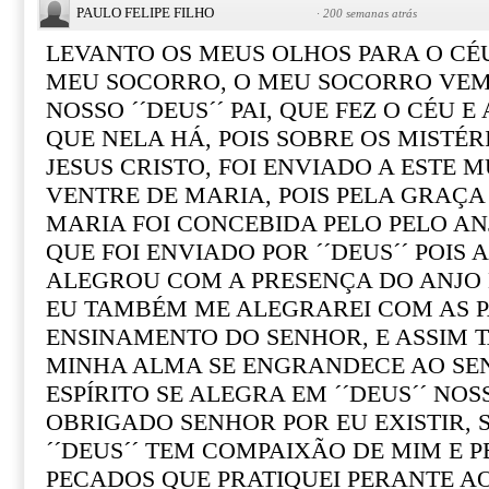
PAULO FELIPE FILHO
·
200 semanas atrás
LEVANTO OS MEUS OLHOS PARA O CÉ
MEU SOCORRO, O MEU SOCORRO VEM
NOSSO ´´DEUS´´ PAI, QUE FEZ O CÉU E
QUE NELA HÁ, POIS SOBRE OS MISTÉRI
JESUS CRISTO, FOI ENVIADO A ESTE 
VENTRE DE MARIA, POIS PELA GRAÇA
MARIA FOI CONCEBIDA PELO PELO AN
QUE FOI ENVIADO POR ´´DEUS´´ POIS 
ALEGROU COM A PRESENÇA DO ANJO 
EU TAMBÉM ME ALEGRAREI COM AS 
ENSINAMENTO DO SENHOR, E ASSIM T
MINHA ALMA SE ENGRANDECE AO SEN
ESPÍRITO SE ALEGRA EM ´´DEUS´´ NO
OBRIGADO SENHOR POR EU EXISTIR,
´´DEUS´´ TEM COMPAIXÃO DE MIM E 
PECADOS QUE PRATIQUEI PERANTE A