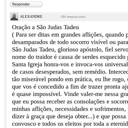
Responder
ALEXANDRE
·
304 semanas atrás
Oração a São Judas Tadeu
( Para ser ditas em grandes aflições, quando
desamparados de todo socorro visível ou par
São Judas Tadeu, glorioso apóstolo, fiel serv
nome do traidor é causa de serdes esquecido 
Santa Igreja honra-vos e invoca-vos univers
de casos desesperados, sem remédio. Interce
tão miserável pondo em prática, eu lhe rogo, o
que vos é concedido a fim de trazer pronta aj
é quase impossível. Vinde valer-me nessa gr
que eu possa receber as consolações e socor
minhas aflições, necessidades e sofrimentos, 
dizer à graça que deseja obter...) e que poss
convosco e todos os eleitos por toda a eterni