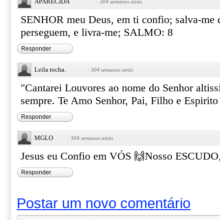
APARECIDA
·
304 semanas atrás
SENHOR meu Deus, em ti confio; salva-me d
perseguem, e livra-me; SALMO: 8
Responder
Leila rocha.
·
304 semanas atrás
"Cantarei Louvores ao nome do Senhor altiss
sempre. Te Amo Senhor, Pai, Filho e Espirito
Responder
MGLO
·
304 semanas atrás
Jesus eu Confio em VÓS 🙌Nosso ESCUDO, 
Responder
Postar um novo comentário