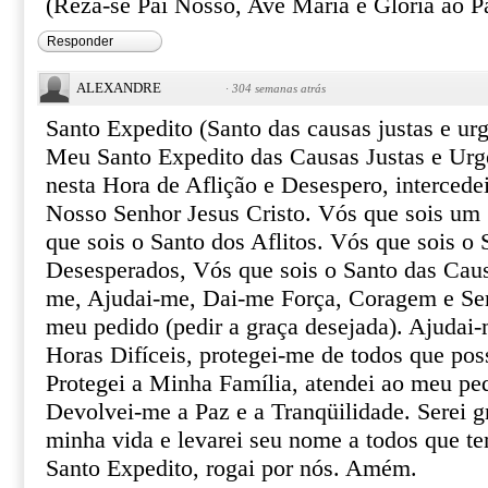
(Reza-se Pai Nosso, Ave Maria e Glória ao Pa
Responder
ALEXANDRE
·
304 semanas atrás
Santo Expedito (Santo das causas justas e urg
Meu Santo Expedito das Causas Justas e Urg
nesta Hora de Aflição e Desespero, intercede
Nosso Senhor Jesus Cristo. Vós que sois um 
que sois o Santo dos Aflitos. Vós que sois o 
Desesperados, Vós que sois o Santo das Caus
me, Ajudai-me, Dai-me Força, Coragem e Ser
meu pedido (pedir a graça desejada). Ajudai-
Horas Difíceis, protegei-me de todos que pos
Protegei a Minha Família, atendei ao meu pe
Devolvei-me a Paz e a Tranqüilidade. Serei gr
minha vida e levarei seu nome a todos que te
Santo Expedito, rogai por nós. Amém.