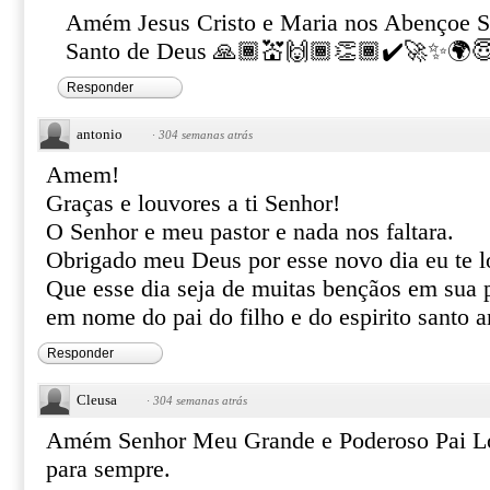
Amém Jesus Cristo e Maria nos Abençoe S
Santo de Deus 🙏🏾💒🙌🏾👏🏾✔️🚀✨🌍😇
Responder
antonio
·
304 semanas atrás
Amem!
Graças e louvores a ti Senhor!
O Senhor e meu pastor e nada nos faltara.
Obrigado meu Deus por esse novo dia eu te lo
Que esse dia seja de muitas bençãos em sua 
em nome do pai do filho e do espirito santo
Responder
Cleusa
·
304 semanas atrás
Amém Senhor Meu Grande e Poderoso Pai Lo
para sempre.