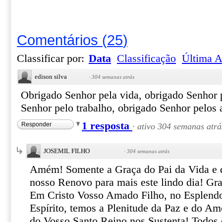
Comentários
(
25
)
Classificar por:
Data
Classificação
Última A
edison silva
·
304 semanas atrás
Obrigado Senhor pela vida, obrigado Senhor p
Senhor pelo trabalho, obrigado Senhor pelos
1 resposta
Responder
·
ativo 304 semanas atrá
JOSEMIL FILHO
·
304 semanas atrás
Amém! Somente a Graça do Pai da Vida e 
nosso Renovo para mais este lindo dia! Gra
Em Cristo Vosso Amado Filho, no Esplendo
Espírito, temos a Plenitude da Paz e do A
do Vosso Santo Reino nos Sustenta! Todos 