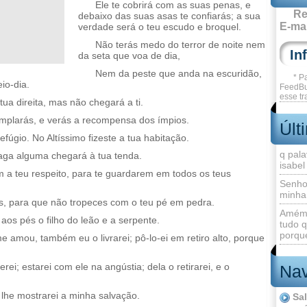
Ele te cobrirá com as suas penas, e
Re
debaixo das suas asas te confiarás; a sua
E-mai
verdade será o teu escudo e broquel.
Não terás medo do terror de noite nem
da seta que voa de dia,
Nem da peste que anda na escuridão,
* P
io-dia.
FeedBu
esse tr
 tua direita, mas não chegará a ti.
mplarás, e verás a recompensa dos ímpios.
Últ
úgio. No Altíssimo fizeste a tua habitação.
q pala
ga alguma chegará à tua tenda.
isabel
 a teu respeito, para te guardarem em todos os teus
Senho
minha
s, para que não tropeces com o teu pé em pedra.
Amém 
 aos pés o filho do leão e a serpente.
tudo q
porque
amou, também eu o livrarei; pô-lo-ei em retiro alto, porque
rei; estarei com ele na angústia; dela o retirarei, e o
Nav
 lhe mostrarei a minha salvação.
Sa