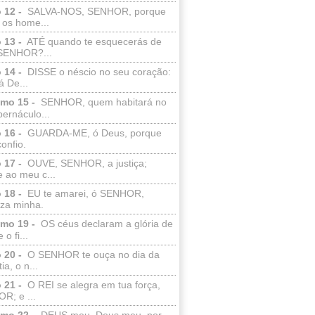
 12 -
SALVA-NOS, SENHOR, porque
 os home...
 13 -
ATÉ quando te esquecerás de
SENHOR?...
 14 -
DISSE o néscio no seu coração:
 De...
lmo 15 -
SENHOR, quem habitará no
bernáculo...
 16 -
GUARDA-ME, ó Deus, porque
confio.
 17 -
OUVE, SENHOR, a justiça;
 ao meu c...
 18 -
EU te amarei, ó SENHOR,
eza minha.
lmo 19 -
OS céus declaram a glória de
o fi...
 20 -
O SENHOR te ouça no dia da
ia, o n...
 21 -
O REI se alegra em tua força,
R; e ...
lmo 22 -
DEUS meu, Deus meu, por