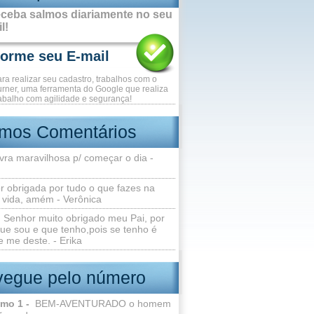
ceba salmos diariamente no seu
l!
ara realizar seu cadastro, trabalhos com o
rner, uma ferramenta do Google que realiza
abalho com agilidade e segurança!
imos Comentários
vra maravilhosa p/ começar o dia -
r obrigada por tudo o que fazes na
 vida, amém - Verônica
Senhor muito obrigado meu Pai, por
ue sou e que tenho,pois se tenho é
 me deste. - Erika
egue pelo número
lmo 1 -
BEM-AVENTURADO o homem