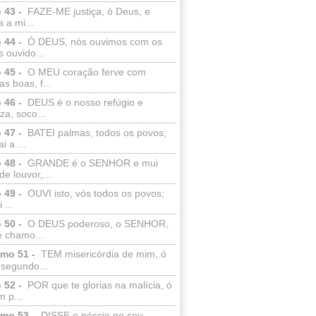
 43 -
FAZE-ME justiça, ó Deus, e
a a mi...
 44 -
Ó DEUS, nós ouvimos com os
 ouvido...
 45 -
O MEU coração ferve com
as boas, f...
 46 -
DEUS é o nosso refúgio e
eza, soco...
 47 -
BATEI palmas, todos os povos;
i a ...
 48 -
GRANDE é o SENHOR e mui
de louvor,...
 49 -
OUVI isto, vós todos os povos;
 ...
 50 -
O DEUS poderoso, o SENHOR,
e chamo...
lmo 51 -
TEM misericórdia de mim, ó
 segundo...
 52 -
POR que te glorias na malícia, ó
 p...
lmo 53 -
DISSE o néscio no seu