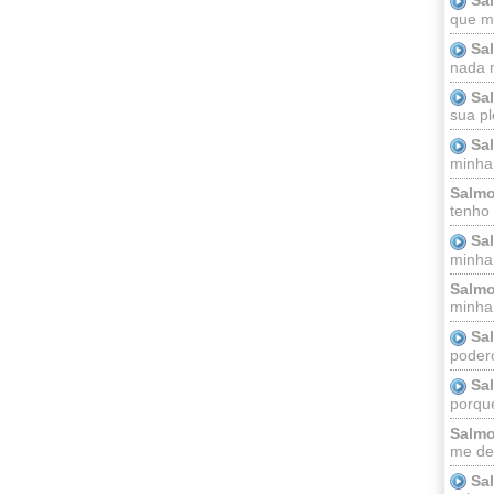
que m
Sa
nada m
Sa
sua pl
Sa
minha
Salmo
tenho
Sa
minha 
Salmo
minha;
Sa
podero
Sa
porque
Salmo
me dei
Sa