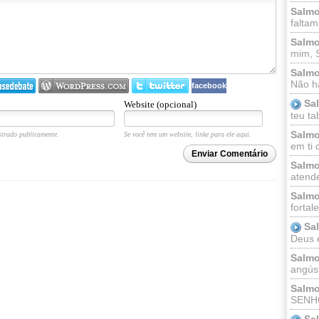
Salmo
faltam
Salmo
mim, 
Salmo
Não há
facebook
Sa
Website (opcional)
teu ta
Salmo
trado publicamente.
Se você tem um website, linke para ele aqui.
em ti 
Enviar Comentário
Salmo
atende
Salmo
fortal
Sa
Deus e 
Salmo
angúst
Salmo
SENHO
Sa