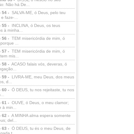
o: Não há De...
 54 -
SALVA-ME, ó Deus, pelo teu
e faze-...
 55 -
INCLINA, ó Deus, os teus
s à minha...
 56 -
TEM misericórdia de mim, ó
porque ...
 57 -
TEM misericórdia de mim, ó
tem mis...
 58 -
ACASO falais vós, deveras, ó
egação...
 59 -
LIVRA-ME, meu Deus, dos meus
s, d...
 60 -
Ó DEUS, tu nos rejeitaste, tu nos
...
 61 -
OUVE, ó Deus, o meu clamor;
 à min...
 62 -
A MINHA alma espera somente
s; del...
 63 -
Ó DEUS, tu és o meu Deus, de
ada t...