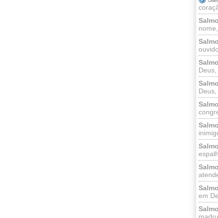
coraçã
Salmo
nome, 
Salmo
ouvido
Salmo
Deus, 
Salmo
Deus, 
Salmo
congr
Salmo
inimigo
Salmo
espalh
Salmo
atende
Salmo
em Deu
Salmo
madrug