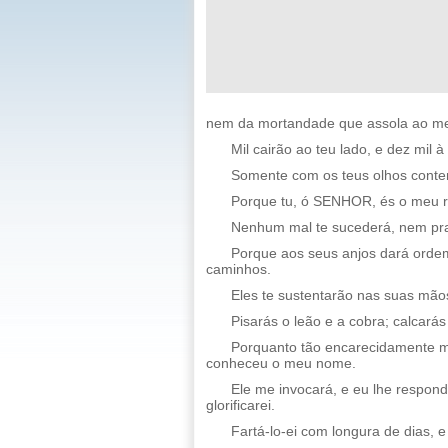
nem da mortandade que assola ao me
Mil cairão ao teu lado, e dez mil à
Somente com os teus olhos conte
Porque tu, ó SENHOR, és o meu ref
Nenhum mal te sucederá, nem pra
Porque aos seus anjos dará ordem
caminhos.
Eles te sustentarão nas suas mão
Pisarás o leão e a cobra; calcarás
Porquanto tão encarecidamente me 
conheceu o meu nome.
Ele me invocará, e eu lhe responde
glorificarei.
Fartá-lo-ei com longura de dias, e