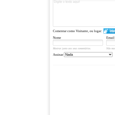
Comentar como Visitante, ou logar:
Nome
Email
Mostrar junto aos seus comentários.
Não mos
Assinar