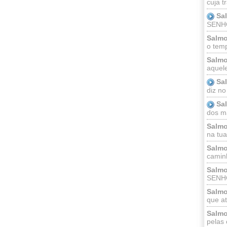
cuja t
Sa
SENHOR
Salmo
o temp
Salmo
aquele
Sa
diz no
Sa
dos ma
Salmo
na tua 
Salmo
caminh
Salmo
SENHO
Salmo
que at
Salmo
pelas 