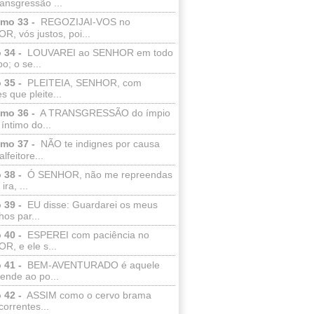
ransgressão ...
lmo 33 -
REGOZIJAI-VOS no
, vós justos, poi...
 34 -
LOUVAREI ao SENHOR em todo
o; o se...
 35 -
PLEITEIA, SENHOR, com
s que pleite...
lmo 36 -
A TRANSGRESSÃO do ímpio
 íntimo do...
lmo 37 -
NÃO te indignes por causa
lfeitore...
 38 -
Ó SENHOR, não me repreendas
ira, ...
 39 -
EU disse: Guardarei os meus
os par...
 40 -
ESPEREI com paciência no
R, e ele s...
 41 -
BEM-AVENTURADO é aquele
ende ao po...
 42 -
ASSIM como o cervo brama
correntes...