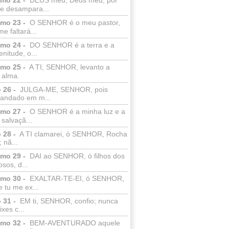
e desampara...
lmo 23 -
O SENHOR é o meu pastor,
e faltará...
lmo 24 -
DO SENHOR é a terra e a
enitude, o...
lmo 25 -
A TI, SENHOR, levanto a
 alma.
 26 -
JULGA-ME, SENHOR, pois
 andado em m...
lmo 27 -
O SENHOR é a minha luz e a
salvaçã...
 28 -
A TI clamarei, ó SENHOR, Rocha
 nã...
lmo 29 -
DAI ao SENHOR, ó filhos dos
sos, d...
lmo 30 -
EXALTAR-TE-EI, ó SENHOR,
 tu me ex...
 31 -
EM ti, SENHOR, confio; nunca
xes c...
lmo 32 -
BEM-AVENTURADO aquele