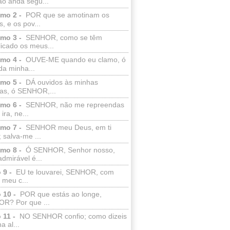
ão anda segu...
lmo 2 -
POR que se amotinam os
s, e os pov...
lmo 3 -
SENHOR, como se têm
licado os meus...
lmo 4 -
OUVE-ME quando eu clamo, ó
da minha...
lmo 5 -
DÁ ouvidos às minhas
ras, ó SENHOR,...
lmo 6 -
SENHOR, não me repreendas
ira, ne...
lmo 7 -
SENHOR meu Deus, em ti
; salva-me ...
lmo 8 -
Ó SENHOR, Senhor nosso,
dmirável é...
 9 -
EU te louvarei, SENHOR, com
 meu c...
 10 -
POR que estás ao longe,
R? Por que ...
 11 -
NO SENHOR confio; como dizeis
a al...