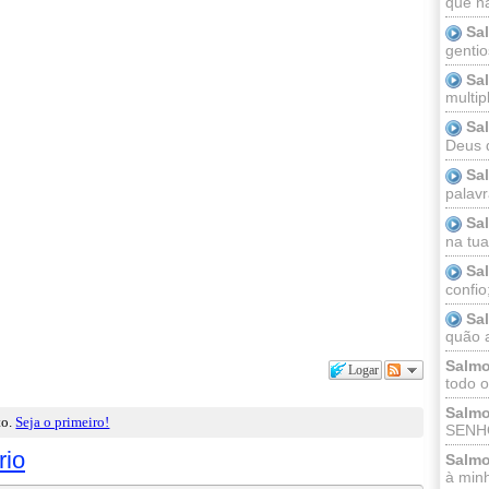
que n
Sa
gentio
Sa
multip
Sa
Deus 
Sa
palav
Sa
na tua 
Sa
confio
Sa
quão a
Salmo
Logar
todo o
Salmo
to.
Seja o primeiro!
SENHO
rio
Salmo
à minh