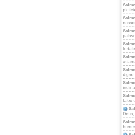
Salmo
pleitei
Salmo
nossos
Salmo
palavr
Salmo
fortal
Salmo
aclama
Salmo
digno 
Salmo
inclinai
Salmo
falou 
Sa
Deus,
Salmo
homem
Sa