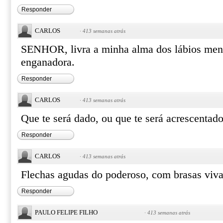
Responder
CARLOS
·
413 semanas atrás
SENHOR, livra a minha alma dos lábios ment
enganadora.
Responder
CARLOS
·
413 semanas atrás
Que te será dado, ou que te será acrescentad
Responder
CARLOS
·
413 semanas atrás
Flechas agudas do poderoso, com brasas viva
Responder
PAULO FELIPE FILHO
·
413 semanas atrás