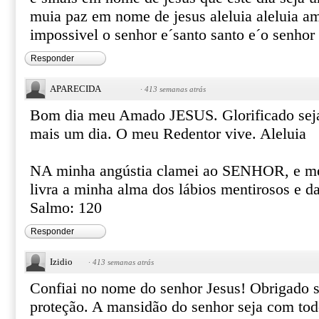
muia paz em nome de jesus aleluia aleluia a
impossivel o senhor e´santo santo e´o senhor 
Responder
APARECIDA
·
413 semanas atrás
Bom dia meu Amado JESUS. Glorificado seja
mais um dia. O meu Redentor vive. Aleluia
NA minha angústia clamei ao SENHOR, e 
livra a minha alma dos lábios mentirosos e d
Salmo: 120
Responder
Izidio
·
413 semanas atrás
Confiai no nome do senhor Jesus! Obrigado s
proteção. A mansidão do senhor seja com t