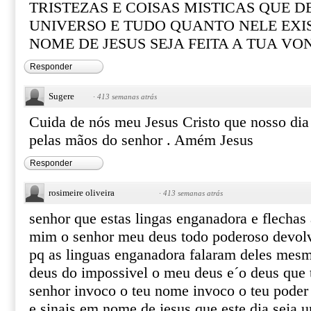
TRISTEZAS E COISAS MISTICAS QUE 
UNIVERSO E TUDO QUANTO NELE EXIS
NOME DE JESUS SEJA FEITA A TUA V
Responder
Sugere
·
413 semanas atrás
Cuida de nós meu Jesus Cristo que nosso dia
pelas mãos do senhor . Amém Jesus
Responder
rosimeire oliveira
·
413 semanas atrás
senhor que estas lingas enganadora e flecha
mim o senhor meu deus todo poderoso devol
pq as linguas enganadora falaram deles mes
deus do impossivel o meu deus e´o deus que 
senhor invoco o teu nome invoco o teu poder
e sinais em nome de jesus que este dia seja 