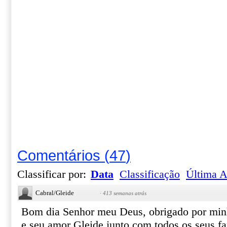
Comentários
(
47
)
Classificar por:
Data
Classificação
Última A
Cabral/Gleide
·
413 semanas atrás
Bom dia Senhor meu Deus, obrigado por min
e seu amor Gleide junto com todos os seus fa