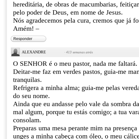
hereditária, de obras de macumbarias, feitiça
pelo poder de Deus, em nome de Jesus.
Nós agradecemos pela cura, cremos que já f
Amém! –
Responder
ALEXANDRE
·
413 semanas atrás
O SENHOR é o meu pastor, nada me faltará.
Deitar-me faz em verdes pastos, guia-me ma
tranquilas.
Refrigera a minha alma; guia-me pelas vereda
do seu nome.
Ainda que eu andasse pelo vale da sombra da
mal algum, porque tu estás comigo; a tua var
consolam.
Preparas uma mesa perante mim na presença 
unges a minha cabeça com óleo, o meu cálice