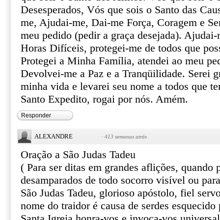
Desesperados, Vós que sois o Santo das Caus
me, Ajudai-me, Dai-me Força, Coragem e Ser
meu pedido (pedir a graça desejada). Ajudai-
Horas Difíceis, protegei-me de todos que pos
Protegei a Minha Família, atendei ao meu pe
Devolvei-me a Paz e a Tranqüilidade. Serei gr
minha vida e levarei seu nome a todos que te
Santo Expedito, rogai por nós. Amém.
Responder
ALEXANDRE
·
413 semanas atrás
Oração a São Judas Tadeu
( Para ser ditas em grandes aflições, quando
desamparados de todo socorro visível ou par
São Judas Tadeu, glorioso apóstolo, fiel serv
nome do traidor é causa de serdes esquecido 
Santa Igreja honra-vos e invoca-vos univers