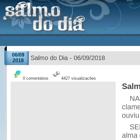
06/09
Salmo do Dia - 06/09/2018
2018
0 comentários
4427 visualizações
Salm
NA
clam
ouviu
SE
alma 