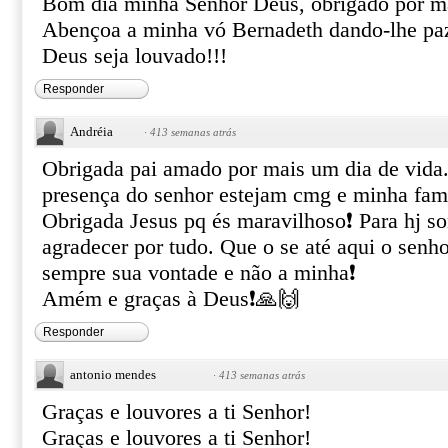
Bom dia minha Senhor Deus, obrigado por ma
Abençoa a minha vó Bernadeth dando-lhe paz
Deus seja louvado!!!
Responder
Andréia
·
413 semanas atrás
Obrigada pai amado por mais um dia de vida.
presença do senhor estejam cmg e minha fam
Obrigada Jesus pq és maravilhoso❗ Para hj s
agradecer por tudo. Que o se até aqui o senho
sempre sua vontade e não a minha❗
Amém e graças à Deus❗🙏🙌
Responder
antonio mendes
·
413 semanas atrás
Graças e louvores a ti Senhor!
Graças e louvores a ti Senhor!