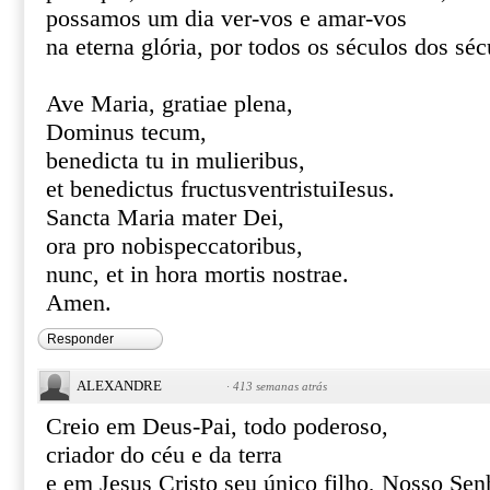
possamos um dia ver-vos e amar-vos
na eterna glória, por todos os séculos dos s
Ave Maria, gratiae plena,
Dominus tecum,
benedicta tu in mulieribus,
et benedictus fructusventristuiIesus.
Sancta Maria mater Dei,
ora pro nobispeccatoribus,
nunc, et in hora mortis nostrae.
Amen.
Responder
ALEXANDRE
·
413 semanas atrás
Creio em Deus-Pai, todo poderoso,
criador do céu e da terra
e em Jesus Cristo seu único filho, Nosso Sen