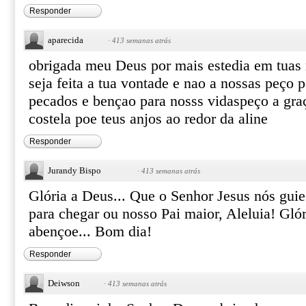
Responder
aparecida
·
413 semanas atrás
obrigada meu Deus por mais estedia em tuas
seja feita a tua vontade e nao a nossas peço
pecados e bençao para nosss vidaspeço a gra
costela poe teus anjos ao redor da aline
Responder
Jurandy Bispo
·
413 semanas atrás
Glória a Deus... Que o Senhor Jesus nós gui
para chegar ou nosso Pai maior, Aleluia! Glór
abençoe... Bom dia!
Responder
Deiwson
·
413 semanas atrás