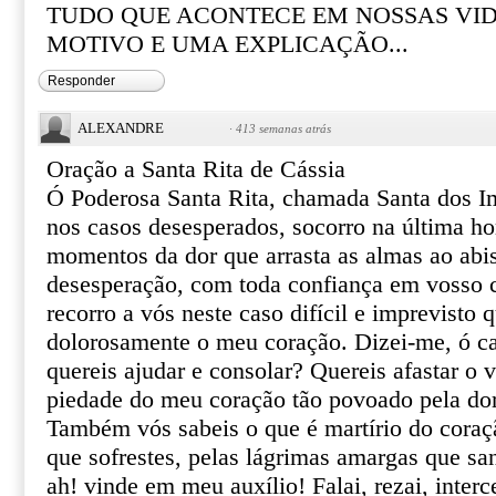
TUDO QUE ACONTECE EM NOSSAS VI
MOTIVO E UMA EXPLICAÇÃO...
Responder
ALEXANDRE
·
413 semanas atrás
Oração a Santa Rita de Cássia
Ó Poderosa Santa Rita, chamada Santa dos I
nos casos desesperados, socorro na última ho
momentos da dor que arrasta as almas ao abi
desesperação, com toda confiança em vosso ce
recorro a vós neste caso difícil e imprevisto 
dolorosamente o meu coração. Dizei-me, ó ca
quereis ajudar e consolar? Quereis afastar o 
piedade do meu coração tão povoado pela do
Também vós sabeis o que é martírio do coraçã
que sofrestes, pelas lágrimas amargas que sa
ah! vinde em meu auxílio! Falai, rezai, inter