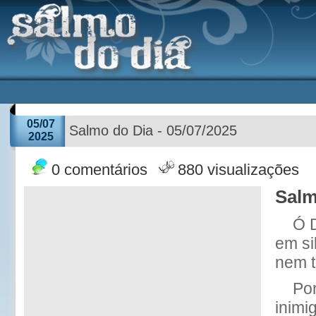
05/07
Salmo do Dia - 05/07/2025
2025
0 comentários
880 visualizações
Salm
Ó 
em si
nem t
Por
inimi