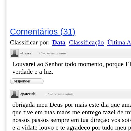
Comentários
(
31
)
Classificar por:
Data
Classificação
Última A
eliassy
·
578 semanas atrás
Louvarei ao Senhor todo momento, porque E
verdade e a luz.
Responder
aparecida
·
578 semanas atrás
obrigada meu Deus por mais este dia que am
que tive em tuas maos me entrego fazei de m
nossos passos sempre em tua direçao vos soi
e a vidate louvo e te agradeço por tudo meu p