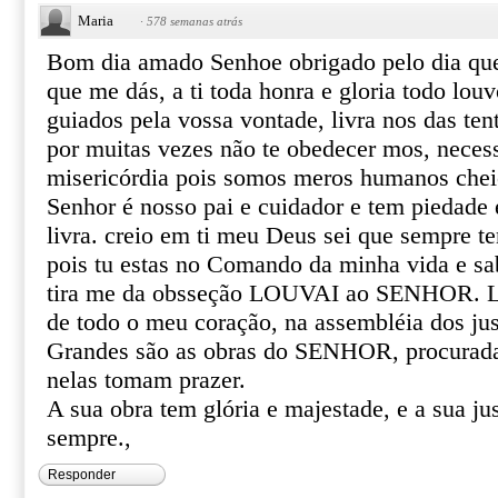
Maria
·
578 semanas atrás
Bom dia amado Senhoe obrigado pelo dia qu
que me dás, a ti toda honra e gloria todo lou
guiados pela vossa vontade, livra nos das te
por muitas vezes não te obedecer mos, neces
misericórdia pois somos meros humanos cheio
Senhor é nosso pai e cuidador e tem piedade 
livra. creio em ti meu Deus sei que sempre te
pois tu estas no Comando da minha vida e sa
tira me da obsseção LOUVAI ao SENHOR. 
de todo o meu coração, na assembléia dos ju
Grandes são as obras do SENHOR, procurada
nelas tomam prazer.
A sua obra tem glória e majestade, e a sua j
sempre.,
Responder