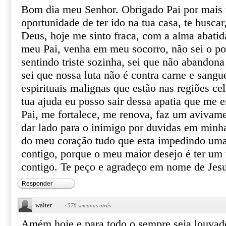
Bom dia meu Senhor. Obrigado Pai por mais
oportunidade de ter ido na tua casa, te buscar,
Deus, hoje me sinto fraca, com a alma abatid
meu Pai, venha em meu socorro, não sei o p
sentindo triste sozinha, sei que não abandon
sei que nossa luta não é contra carne e sang
espirituais malignas que estão nas regiões ce
tua ajuda eu posso sair dessa apatia que me e
Pai, me fortalece, me renova, faz um avivam
dar lado para o inimigo por duvidas em minha
do meu coração tudo que esta impedindo um
contigo, porque o meu maior desejo é ter um
contigo. Te peço e agradeço em nome de Je
Responder
walter
·
578 semanas atrás
Amém hoje e para todo o sempre seja louvad