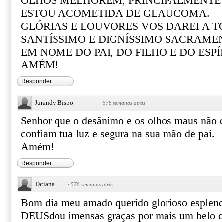
OLHOS MELHOREM, PRINCIPALMENTE O
ESTOU ACOMETIDA DE GLAUCOMA.
GLÓRIAS E LOUVORES VOS DAREI A 
SANTÍSSIMO E DIGNÍSSIMO SACRAME
EM NOME DO PAI, DO FILHO E DO ESP
AMÉM!
Responder
Jurandy Bispo
·
578 semanas atrás
Senhor que o desânimo e os olhos maus não 
confiam tua luz e segura na sua mão de pai.
Amém!
Responder
Tatiana
·
578 semanas atrás
Bom dia meu amado querido glorioso esplen
DEUSdou imensas graças por mais um belo d