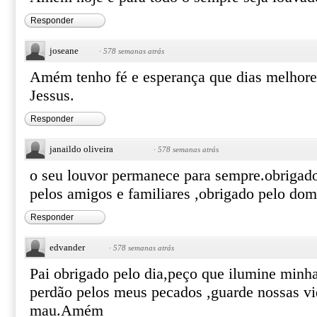
Responder
joseane
·
578 semanas atrás
Amém tenho fé e esperança que dias melhor
Jessus.
Responder
janaildo oliveira
·
578 semanas atrás
o seu louvor permanece para sempre.obrigad
pelos amigos e familiares ,obrigado pelo do
Responder
edvander
·
578 semanas atrás
Pai obrigado pelo dia,peço que ilumine minh
perdão pelos meus pecados ,guarde nossas vi
mau.Amém