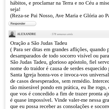
hábitos, e proclamar na Terra e no Céu a mis
seja!
(Reza-se Pai Nosso, Ave Maria e Glória ao Pa
Responder
ALEXANDRE
·
578 semanas atrás
Oração a São Judas Tadeu
( Para ser ditas em grandes aflições, quando
desamparados de todo socorro visível ou par
São Judas Tadeu, glorioso apóstolo, fiel serv
nome do traidor é causa de serdes esquecido 
Santa Igreja honra-vos e invoca-vos univers
de casos desesperados, sem remédio. Interce
tão miserável pondo em prática, eu lhe rogo, o
que vos é concedido a fim de trazer pronta aj
é quase impossível. Vinde valer-me nessa gr
que eu possa receber as consolações e socor