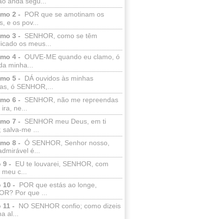
ão anda segu...
lmo 2 -
POR que se amotinam os
s, e os pov...
lmo 3 -
SENHOR, como se têm
licado os meus...
lmo 4 -
OUVE-ME quando eu clamo, ó
da minha...
lmo 5 -
DÁ ouvidos às minhas
ras, ó SENHOR,...
lmo 6 -
SENHOR, não me repreendas
ira, ne...
lmo 7 -
SENHOR meu Deus, em ti
; salva-me ...
lmo 8 -
Ó SENHOR, Senhor nosso,
dmirável é...
 9 -
EU te louvarei, SENHOR, com
 meu c...
 10 -
POR que estás ao longe,
R? Por que ...
 11 -
NO SENHOR confio; como dizeis
a al...