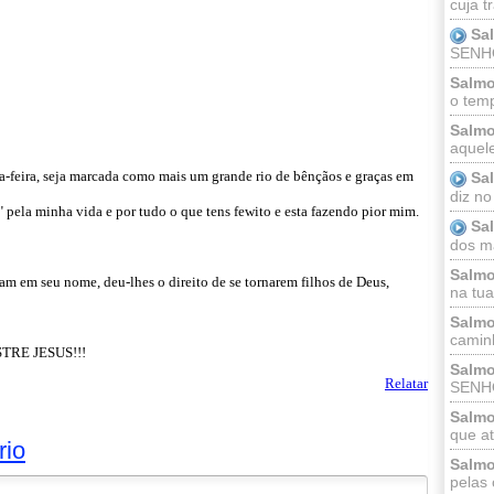
cuja t
Sa
SENHOR
Salmo
o temp
Salmo
aquele
ça-feira, seja marcada como mais um grande rio de bênçãos e graças em
Sa
diz no
la minha vida e por tudo o que tens fewito e esta fazendo pior mim.
Sa
dos ma
Salmo
am em seu nome, deu-lhes o direito de se tornarem filhos de Deus,
na tua 
Salmo
caminh
RE JESUS!!!
Salmo
Relatar
SENHO
Salmo
que at
rio
Salmo
pelas 