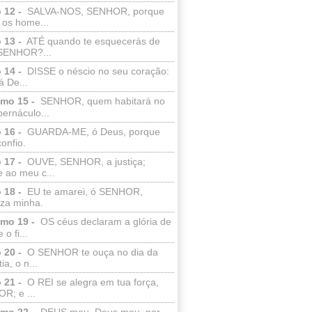
 12 -
SALVA-NOS, SENHOR, porque
 os home...
 13 -
ATÉ quando te esquecerás de
SENHOR?...
 14 -
DISSE o néscio no seu coração:
 De...
lmo 15 -
SENHOR, quem habitará no
bernáculo...
 16 -
GUARDA-ME, ó Deus, porque
confio.
 17 -
OUVE, SENHOR, a justiça;
 ao meu c...
 18 -
EU te amarei, ó SENHOR,
eza minha.
lmo 19 -
OS céus declaram a glória de
o fi...
 20 -
O SENHOR te ouça no dia da
ia, o n...
 21 -
O REI se alegra em tua força,
R; e ...
lmo 22 -
DEUS meu, Deus meu, por