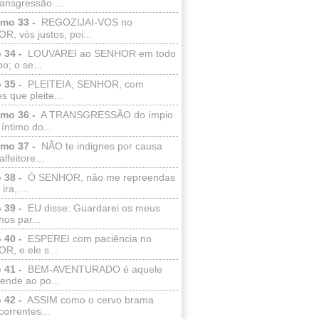
ransgressão ...
lmo 33 -
REGOZIJAI-VOS no
, vós justos, poi...
 34 -
LOUVAREI ao SENHOR em todo
o; o se...
 35 -
PLEITEIA, SENHOR, com
s que pleite...
lmo 36 -
A TRANSGRESSÃO do ímpio
 íntimo do...
lmo 37 -
NÃO te indignes por causa
lfeitore...
 38 -
Ó SENHOR, não me repreendas
ira, ...
 39 -
EU disse: Guardarei os meus
os par...
 40 -
ESPEREI com paciência no
R, e ele s...
 41 -
BEM-AVENTURADO é aquele
ende ao po...
 42 -
ASSIM como o cervo brama
correntes...