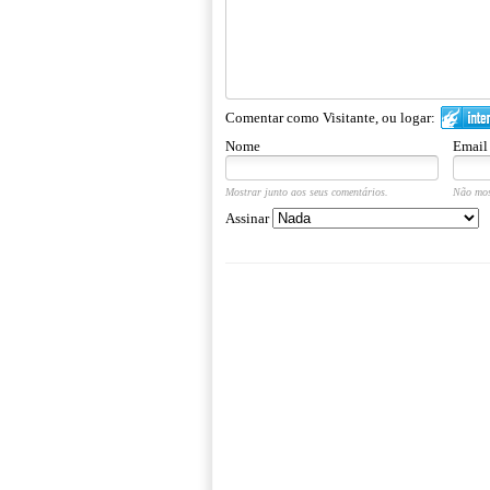
Comentar como Visitante, ou logar:
Nome
Email
Mostrar junto aos seus comentários.
Não mos
Assinar