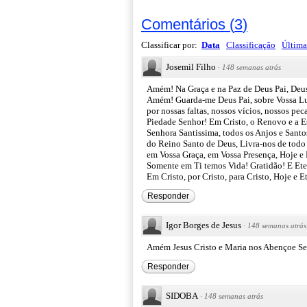
Comentários
(
3
)
Classificar por:
Data
Classificação
Última
Josemil Filho
·
148 semanas atrás
Amém! Na Graça e na Paz de Deus Pai, Deu
Amém! Guarda-me Deus Pai, sobre Vossa Luz
por nossas faltas, nossos vícios, nossos p
Piedade Senhor! Em Cristo, o Renovo e a E
Senhora Santissima, todos os Anjos e Sant
do Reino Santo de Deus, Livra-nos de tod
em Vossa Graça, em Vossa Presença, Hoje 
Somente em Ti temos Vida! Gratidão! E Ete
Em Cristo, por Cristo, para Cristo, Hoje e
Responder
Igor Borges de Jesus
·
148 semanas atrás
Amém Jesus Cristo e Maria nos Abençoe 
Responder
SIDOBA
·
148 semanas atrás