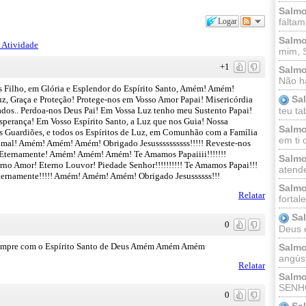
Salmo
Logar
faltam
Salmo
 Atividade
mim, 
+1
Salmo
Não há
s Filho, em Glória e Esplendor do Espírito Santo, Amém! Amém!
Sa
, Graça e Proteção! Protege-nos em Vosso Amor Papai! Misericórdia
ecados.. Perdoa-nos Deus Pai! Em Vossa Luz tenho meu Sustento Papai!
teu ta
sperança! Em Vosso Espírito Santo, a Luz que nos Guia! Nossa
Salmo
os Guardiões, e todos os Espíritos de Luz, em Comunhão com a Família
em ti 
o mal! Amém! Amém! Amém! Obrigado Jesussssssssss!!!!! Reveste-nos
e Eternamente! Amém! Amém! Amém! Te Amamos Papaiiii!!!!!!!
Salmo
rno Amor! Eterno Louvor! Piedade Senhor!!!!!!!!!! Te Amamos Papai!!!
atende
 Eternamente!!!!! Amém! Amém! Amém! Obrigado Jesussssss!!!
Salmo
Relatar
fortal
Sa
0
Deus e 
Sempre com o Espírito Santo de Deus Amém Amém Amém
Salmo
angúst
Relatar
Salmo
SENHO
0
Sa