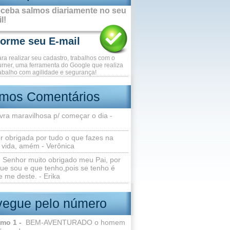
ceba salmos diariamente no seu
l!
ara realizar seu cadastro, trabalhos com o
rner, uma ferramenta do Google que realiza
abalho com agilidade e segurança!
imos Comentários
vra maravilhosa p/ começar o dia -
r obrigada por tudo o que fazes na
 vida, amém - Verônica
Senhor muito obrigado meu Pai, por
ue sou e que tenho,pois se tenho é
 me deste. - Erika
egue pelo número
lmo 1 -
BEM-AVENTURADO o homem