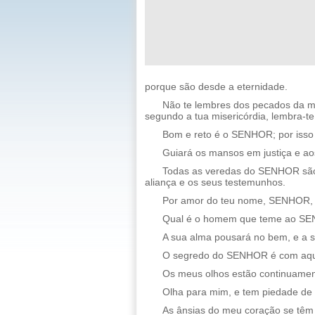
porque são desde a eternidade.
Não te lembres dos pecados da m
segundo a tua misericórdia, lembra-
Bom e reto é o SENHOR; por isso
Guiará os mansos em justiça e a
Todas as veredas do SENHOR são 
aliança e os seus testemunhos.
Por amor do teu nome, SENHOR, p
Qual é o homem que teme ao SEN
A sua alma pousará no bem, e a s
O segredo do SENHOR é com aquel
Os meus olhos estão continuamen
Olha para mim, e tem piedade de mi
As ânsias do meu coração se têm 