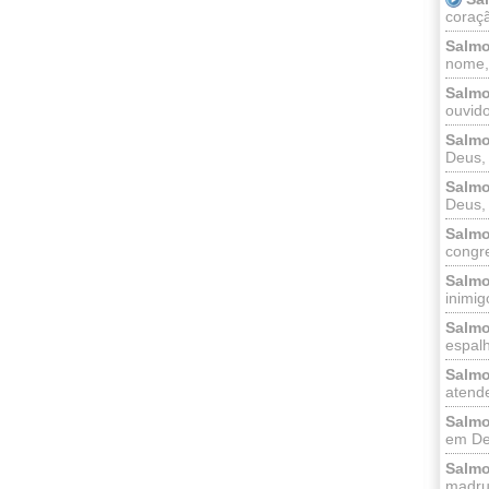
coraçã
Salmo
nome, 
Salmo
ouvido
Salmo
Deus, 
Salmo
Deus, 
Salmo
congr
Salmo
inimigo
Salmo
espalh
Salmo
atende
Salmo
em Deu
Salmo
madrug