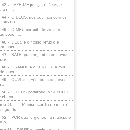
 43 -
FAZE-ME justiça, ó Deus, e
a a mi...
 44 -
Ó DEUS, nós ouvimos com os
 ouvido...
 45 -
O MEU coração ferve com
as boas, f...
 46 -
DEUS é o nosso refúgio e
eza, soco...
 47 -
BATEI palmas, todos os povos;
i a ...
 48 -
GRANDE é o SENHOR e mui
de louvor,...
 49 -
OUVI isto, vós todos os povos;
 ...
 50 -
O DEUS poderoso, o SENHOR,
e chamo...
lmo 51 -
TEM misericórdia de mim, ó
 segundo...
 52 -
POR que te glorias na malícia, ó
 p...
lmo 53 -
DISSE o néscio no seu