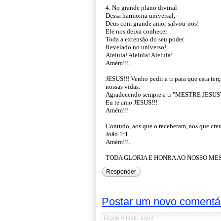
4. No grande plano divinal
Dessa harmonia universal,
Deus com grande amor salvou-nos!
Ele nos deixa conhecer
Toda a extensão do seu poder
Revelado no universo!
Aleluia! Aleluia! Aleluia!
Amém!!!.
JESUS!!! Venho pedir a ti para que esta ter
nossas vidas.
Agradecendo sempre a ti "MESTRE JESUS" pe
Eu te amo JESUS!!!
Amém!!!
Contudo, aos que o receberam, aos que crer
João 1:1.
Amém!!!.
TODA GLORIA E HONRA AO NOSSO MEST
Responder
Postar um novo comentá