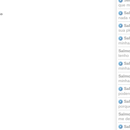
que m
Sa
io
nada m
Sa
sua pl
Sa
minha
Salmo
tenho
Sa
minha 
Salmo
minha;
Sa
podero
Sa
porque
Salmo
me dei
Sa