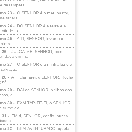
e desampara...
lmo 23 -
O SENHOR é o meu pastor,
e faltará...
lmo 24 -
DO SENHOR é a terra e a
enitude, o...
lmo 25 -
A TI, SENHOR, levanto a
 alma.
 26 -
JULGA-ME, SENHOR, pois
 andado em m...
lmo 27 -
O SENHOR é a minha luz e a
salvaçã...
 28 -
A TI clamarei, ó SENHOR, Rocha
 nã...
lmo 29 -
DAI ao SENHOR, ó filhos dos
sos, d...
lmo 30 -
EXALTAR-TE-EI, ó SENHOR,
 tu me ex...
 31 -
EM ti, SENHOR, confio; nunca
xes c...
lmo 32 -
BEM-AVENTURADO aquele