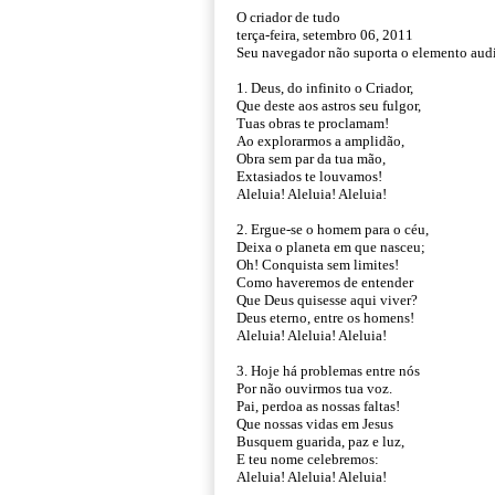
O criador de tudo
terça-feira, setembro 06, 2011
Seu navegador não suporta o elemento aud
1. Deus, do infinito o Criador,
Que deste aos astros seu fulgor,
Tuas obras te proclamam!
Ao explorarmos a amplidão,
Obra sem par da tua mão,
Extasiados te louvamos!
Aleluia! Aleluia! Aleluia!
2. Ergue-se o homem para o céu,
Deixa o planeta em que nasceu;
Oh! Conquista sem limites!
Como haveremos de entender
Que Deus quisesse aqui viver?
Deus eterno, entre os homens!
Aleluia! Aleluia! Aleluia!
3. Hoje há problemas entre nós
Por não ouvirmos tua voz.
Pai, perdoa as nossas faltas!
Que nossas vidas em Jesus
Busquem guarida, paz e luz,
E teu nome celebremos:
Aleluia! Aleluia! Aleluia!