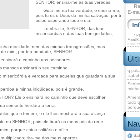
SENHOR; ensina-me as tuas veredas.
Re
Guia-me na tua verdade, e ensina-me,
E-mai
pois tu és o Deus da minha salvação; por ti
estou esperando todo o dia.
Lembra-te, SENHOR, das tuas
misericórdias e das tuas benignidades,
* P
FeedBu
esse tr
inha mocidade, nem das minhas transgressões; mas
te de mim, por tua bondade, SENHOR.
Últ
 ensinará o caminho aos pecadores.
os mansos ensinará o seu caminho.
q pala
isabel
misericórdia e verdade para aqueles que guardam a sua
Senho
minha
erdoa a minha iniqüidade, pois é grande.
HOR? Ele o ensinará no caminho que deve escolher.
Amém 
tudo q
ua semente herdará a terra.
porque
es que o temem; e ele lhes mostrará a sua aliança.
te no SENHOR, pois ele tirará os meus pés da rede.
Nav
m, porque estou solitário e aflito.
Sa
multiplicado; tira-me dos meus apertos.