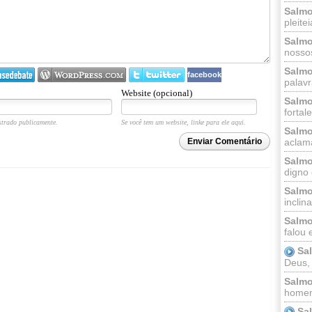
Salmo
pleitei
Salmo
nossos
Salmo
facebook
palavr
Website (opcional)
Salmo
fortal
trado publicamente.
Se você tem um website, linke para ele aqui.
Salmo
Enviar Comentário
aclama
Salmo
digno 
Salmo
inclinai
Salmo
falou 
Sa
Deus,
Salmo
homem
Sa