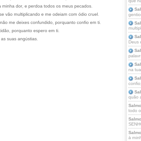
que n
 a minha dor, e perdoa todos os meus pecados.
Sa
se vão multiplicando e me odeiam com ódio cruel.
gentio
não me deixes confundido, porquanto confio em ti.
Sa
multip
idão, porquanto espero em ti.
Sa
 as suas angústias.
Deus 
Sa
palav
Sa
na tua 
Sa
confio
Sa
quão a
Salmo
todo o
Salmo
SENHO
Salmo
à minh