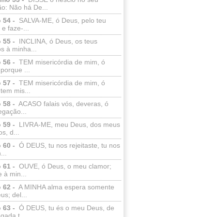
o: Não há De...
 54 -
SALVA-ME, ó Deus, pelo teu
e faze-...
 55 -
INCLINA, ó Deus, os teus
s à minha...
 56 -
TEM misericórdia de mim, ó
porque ...
 57 -
TEM misericórdia de mim, ó
tem mis...
 58 -
ACASO falais vós, deveras, ó
egação...
 59 -
LIVRA-ME, meu Deus, dos meus
s, d...
 60 -
Ó DEUS, tu nos rejeitaste, tu nos
...
 61 -
OUVE, ó Deus, o meu clamor;
 à min...
 62 -
A MINHA alma espera somente
s; del...
 63 -
Ó DEUS, tu és o meu Deus, de
ada t...