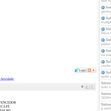
que n
Sa
gentio
Sa
multip
Sa
Deus 
Sa
palav
Sa
na tua 
Sa
confio
Logar
Sa
quão a
 Atividade
Salmo
0
todo o
Salmo
SENHO
 VENCEDOR
Salmo
UCA FÉ
à minh
ABALHO