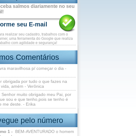
ceba salmos diariamente no seu
l!
ara realizar seu cadastro, trabalhos com o
rner, uma ferramenta do Google que realiza
abalho com agilidade e segurança!
imos Comentários
vra maravilhosa p/ começar o dia -
r obrigada por tudo o que fazes na
 vida, amém - Verônica
Senhor muito obrigado meu Pai, por
ue sou e que tenho,pois se tenho é
 me deste. - Erika
egue pelo número
lmo 1 -
BEM-AVENTURADO o homem