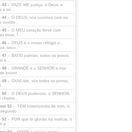
 43 -
FAZE-ME justiça, ó Deus, e
a a mi...
 44 -
Ó DEUS, nós ouvimos com os
 ouvido...
 45 -
O MEU coração ferve com
as boas, f...
 46 -
DEUS é o nosso refúgio e
eza, soco...
 47 -
BATEI palmas, todos os povos;
i a ...
 48 -
GRANDE é o SENHOR e mui
de louvor,...
 49 -
OUVI isto, vós todos os povos;
 ...
 50 -
O DEUS poderoso, o SENHOR,
e chamo...
lmo 51 -
TEM misericórdia de mim, ó
 segundo...
 52 -
POR que te glorias na malícia, ó
 p...
lmo 53 -
DISSE o néscio no seu