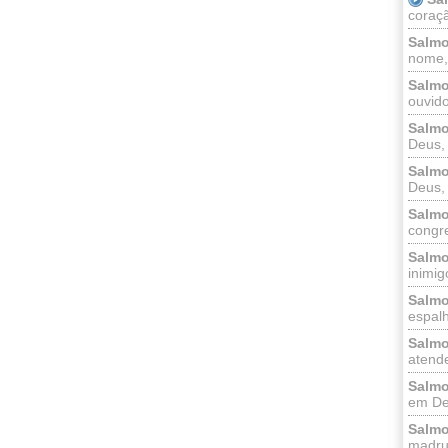
coraçã
Salmo
nome, 
Salmo
ouvido
Salmo
Deus, 
Salmo
Deus, 
Salmo
congr
Salmo
inimigo
Salmo
espalh
Salmo
atende
Salmo
em Deu
Salmo
madrug