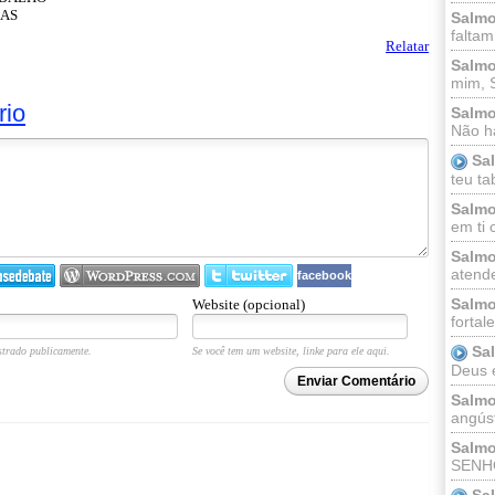
ÇAS
Salmo
faltam
Relatar
Salmo
mim, 
rio
Salmo
Não há
Sa
teu ta
Salmo
em ti 
Salmo
atende
facebook
Salmo
Website (opcional)
fortal
Sa
trado publicamente.
Se você tem um website, linke para ele aqui.
Deus e 
Enviar Comentário
Salmo
angúst
Salmo
SENHO
Sa