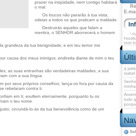
prazer na iniqüidade, nem contigo habitará
Re
o mal.
E-mai
Os loucos não pararão à tua vista;
odeias a todos os que praticam a maldade.
Destruirás aqueles que falam a
mentira; o SENHOR aborrecerá o homem
* P
FeedBu
esse tr
la grandeza da tua benignidade; e em teu temor me
Últ
por causa dos meus inimigos; endireita diante de mim o teu
q pala
les; as suas entranhas são verdadeiras maldades, a sua
isabel
eiam com a sua língua.
Senho
m por seus próprios conselhos; lança-os fora por causa da
minha
se rebelaram contra ti.
Amém 
nfiam em ti; exultem eternamente, porquanto tu os
tudo q
 amam o teu nome.
porque
usto; circundá-lo-ás da tua benevolência como de um
Nav
Sa