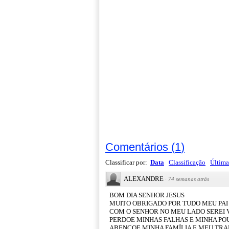
Comentários
(
1
)
Classificar por:
Data
Classificação
Última
ALEXANDRE
·
74 semanas atrás
BOM DIA SENHOR JESUS
MUITO OBRIGADO POR TUDO MEU PAI
COM O SENHOR NO MEU LADO SEREI
PERDOE MINHAS FALHAS E MINHA PO
ABENÇOE MINHA FAMÍLIA E MEU TR