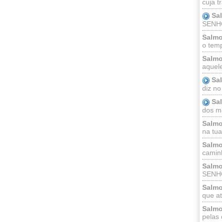
cuja t
Sa
SENHOR
Salmo
o temp
Salmo
aquele
Sa
diz no
Sa
dos ma
Salmo
na tua 
Salmo
caminh
Salmo
SENHO
Salmo
que at
Salmo
pelas 