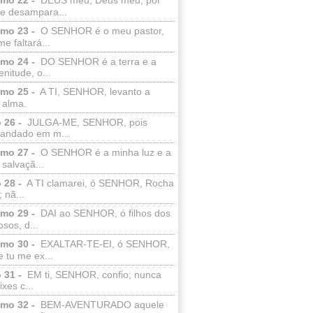
e desampara...
lmo 23 -
O SENHOR é o meu pastor,
e faltará...
lmo 24 -
DO SENHOR é a terra e a
enitude, o...
lmo 25 -
A TI, SENHOR, levanto a
 alma.
 26 -
JULGA-ME, SENHOR, pois
 andado em m...
lmo 27 -
O SENHOR é a minha luz e a
salvaçã...
 28 -
A TI clamarei, ó SENHOR, Rocha
 nã...
lmo 29 -
DAI ao SENHOR, ó filhos dos
sos, d...
lmo 30 -
EXALTAR-TE-EI, ó SENHOR,
 tu me ex...
 31 -
EM ti, SENHOR, confio; nunca
xes c...
lmo 32 -
BEM-AVENTURADO aquele