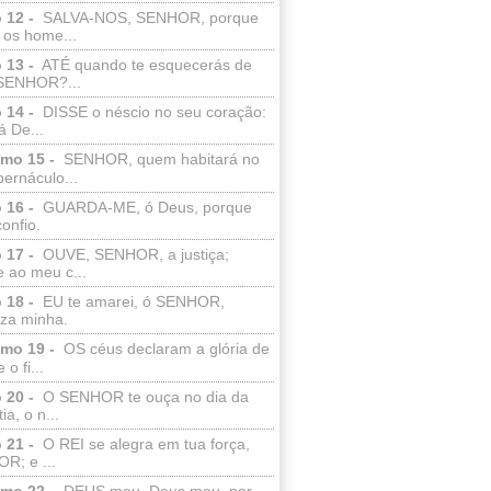
 12 -
SALVA-NOS, SENHOR, porque
 os home...
 13 -
ATÉ quando te esquecerás de
SENHOR?...
 14 -
DISSE o néscio no seu coração:
 De...
lmo 15 -
SENHOR, quem habitará no
bernáculo...
 16 -
GUARDA-ME, ó Deus, porque
confio.
 17 -
OUVE, SENHOR, a justiça;
 ao meu c...
 18 -
EU te amarei, ó SENHOR,
eza minha.
lmo 19 -
OS céus declaram a glória de
o fi...
 20 -
O SENHOR te ouça no dia da
ia, o n...
 21 -
O REI se alegra em tua força,
R; e ...
lmo 22 -
DEUS meu, Deus meu, por