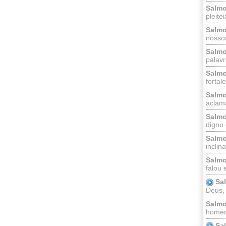
Salmo
pleitei
Salmo
nossos
Salmo
palavr
Salmo
fortal
Salmo
aclama
Salmo
digno 
Salmo
inclinai
Salmo
falou 
Sa
Deus,
Salmo
homem
Sa