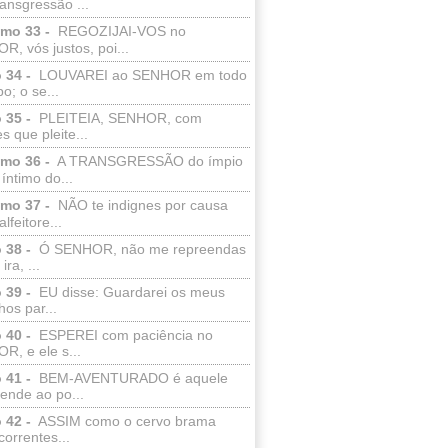
ransgressão ...
lmo 33 -
REGOZIJAI-VOS no
, vós justos, poi...
 34 -
LOUVAREI ao SENHOR em todo
o; o se...
 35 -
PLEITEIA, SENHOR, com
s que pleite...
lmo 36 -
A TRANSGRESSÃO do ímpio
 íntimo do...
lmo 37 -
NÃO te indignes por causa
lfeitore...
 38 -
Ó SENHOR, não me repreendas
ira, ...
 39 -
EU disse: Guardarei os meus
os par...
 40 -
ESPEREI com paciência no
R, e ele s...
 41 -
BEM-AVENTURADO é aquele
ende ao po...
 42 -
ASSIM como o cervo brama
correntes...