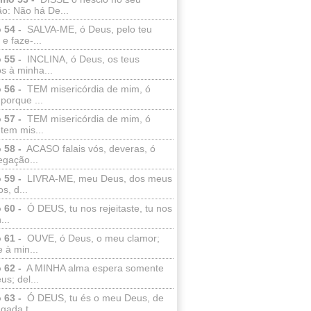
o: Não há De...
 54 -
SALVA-ME, ó Deus, pelo teu
e faze-...
 55 -
INCLINA, ó Deus, os teus
s à minha...
 56 -
TEM misericórdia de mim, ó
porque ...
 57 -
TEM misericórdia de mim, ó
tem mis...
 58 -
ACASO falais vós, deveras, ó
egação...
 59 -
LIVRA-ME, meu Deus, dos meus
s, d...
 60 -
Ó DEUS, tu nos rejeitaste, tu nos
...
 61 -
OUVE, ó Deus, o meu clamor;
 à min...
 62 -
A MINHA alma espera somente
s; del...
 63 -
Ó DEUS, tu és o meu Deus, de
ada t...