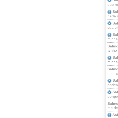
que m
Sa
nada m
Sa
sua pl
Sa
minha
Salmo
tenho
Sa
minha 
Salmo
minha;
Sa
podero
Sa
porque
Salmo
me dei
Sa