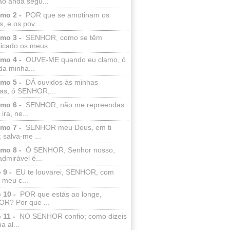
ão anda segu...
lmo 2 -
POR que se amotinam os
s, e os pov...
lmo 3 -
SENHOR, como se têm
licado os meus...
lmo 4 -
OUVE-ME quando eu clamo, ó
da minha...
lmo 5 -
DÁ ouvidos às minhas
ras, ó SENHOR,...
lmo 6 -
SENHOR, não me repreendas
ira, ne...
lmo 7 -
SENHOR meu Deus, em ti
; salva-me ...
lmo 8 -
Ó SENHOR, Senhor nosso,
dmirável é...
 9 -
EU te louvarei, SENHOR, com
 meu c...
 10 -
POR que estás ao longe,
R? Por que ...
 11 -
NO SENHOR confio; como dizeis
a al...