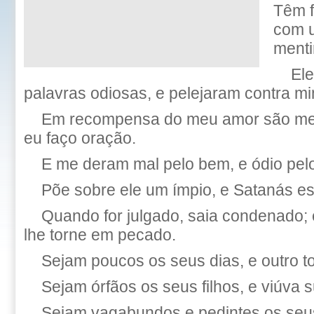
Têm f
com 
menti
El
palavras odiosas, e pelejaram contra m
Em recompensa do meu amor são me
eu faço oração.
E me deram mal pelo bem, e ódio pel
Põe sobre ele um ímpio, e Satanás est
Quando for julgado, saia condenado; 
lhe torne em pecado.
Sejam poucos os seus dias, e outro to
Sejam órfãos os seus filhos, e viúva 
Sejam vagabundos e pedintes os seus