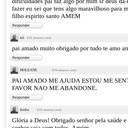
dificuldades pai faz algo por mim sr deus dá
fazer eu sei que tens algo maravilhoso para
filho espirito santo AMEM
Responder
nil
·
616 semanas atrás
pai amado muito obrigado por tudo te amo 
Responder
HOLEANE
·
616 semanas atrás
PAI AMADO ME AJUDA ESTOU ME SEN
FAVOR NAO ME ABANDONE.
Responder
Izidio
·
616 semanas atrás
Glória a Deus! Obrigado senhor pela saúde e
senhor seja com todos. Amém