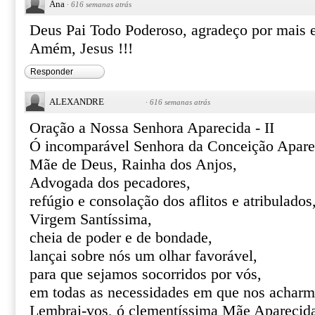
Ana
·
616 semanas atrás
Deus Pai Todo Poderoso, agradeço por mais es
Amém, Jesus !!!
Responder
ALEXANDRE
·
616 semanas atrás
Oração a Nossa Senhora Aparecida - II
Ó incomparável Senhora da Conceição Apare
Mãe de Deus, Rainha dos Anjos,
Advogada dos pecadores,
refúgio e consolação dos aflitos e atribulados
Virgem Santíssima,
cheia de poder e de bondade,
lançai sobre nós um olhar favorável,
para que sejamos socorridos por vós,
em todas as necessidades em que nos acharm
Lembrai-vos, ó clementíssima Mãe Aparecid