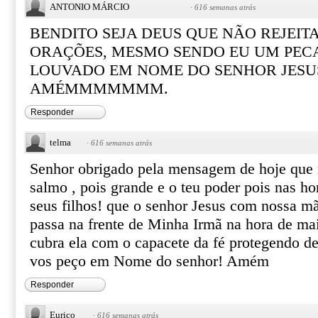
ANTONIO MÁRCIO
·
616 semanas atrás
BENDITO SEJA DEUS QUE NÃO REJEIT
ORAÇÕES, MESMO SENDO EU UM PECA
LOUVADO EM NOME DO SENHOR JESU
AMÉMMMMMMM.
Responder
telma
·
616 semanas atrás
Senhor obrigado pela mensagem de hoje que 
salmo , pois grande e o teu poder pois nas h
seus filhos! que o senhor Jesus com nossa m
passa na frente de Minha Irmã na hora de m
cubra ela com o capacete da fé protegendo de
vos peço em Nome do senhor! Amém
Responder
Eurico
·
616 semanas atrás