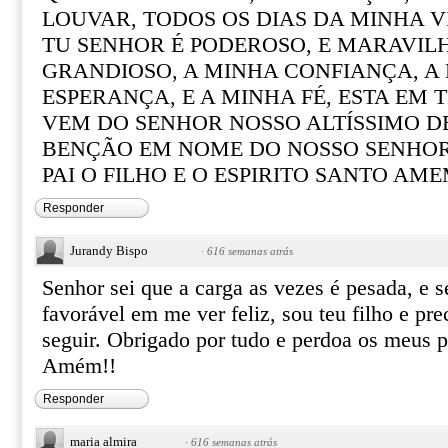
LOUVAR, TODOS OS DIAS DA MINHA V
TU SENHOR É PODEROSO, E MARAVILH
GRANDIOSO, A MINHA CONFIANÇA, A
ESPERANÇA, E A MINHA FÉ, ESTA EM 
VEM DO SENHOR NOSSO ALTÍSSIMO DE
BENÇÃO EM NOME DO NOSSO SENHOR 
PAI O FILHO E O ESPIRITO SANTO AME
Responder
Jurandy Bispo
·
616 semanas atrás
Senhor sei que a carga as vezes é pesada, e s
favorável em me ver feliz, sou teu filho e pre
seguir. Obrigado por tudo e perdoa os meus p
Amém!!
Responder
maria almira
·
616 semanas atrás