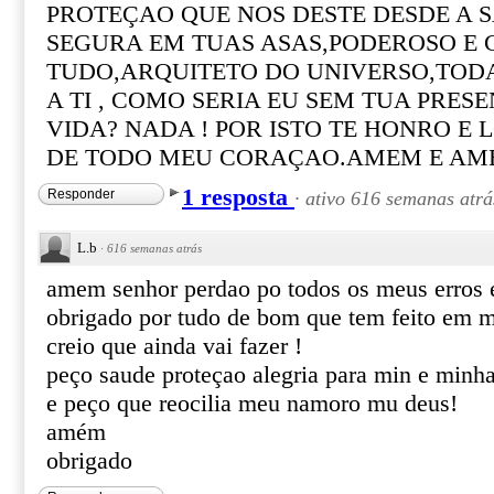
PROTEÇAO QUE NOS DESTE DESDE A S
SEGURA EM TUAS ASAS,PODEROSO E 
TUDO,ARQUITETO DO UNIVERSO,TOD
A TI , COMO SERIA EU SEM TUA PRE
VIDA? NADA ! POR ISTO TE HONRO E
DE TODO MEU CORAÇAO.AMEM E AM
1 resposta
Responder
·
ativo 616 semanas atrá
L.b
·
616 semanas atrás
amem senhor perdao po todos os meus erros 
obrigado por tudo de bom que tem feito em m
creio que ainda vai fazer !
peço saude proteçao alegria para min e minha
e peço que reocilia meu namoro mu deus!
amém
obrigado