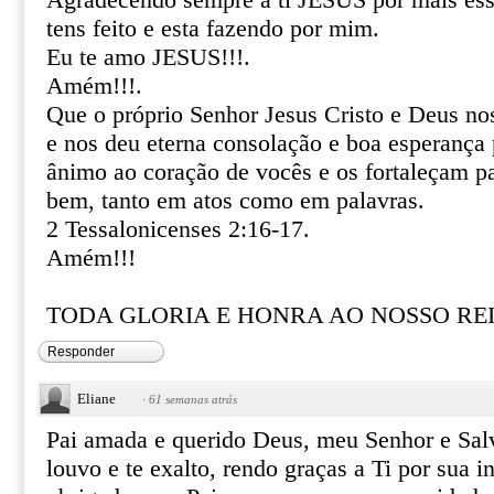
Agradecendo sempre a ti JESUS por mais esse
tens feito e esta fazendo por mim.
Eu te amo JESUS!!!.
Amém!!!.
Que o próprio Senhor Jesus Cristo e Deus no
e nos deu eterna consolação e boa esperança
ânimo ao coração de vocês e os fortaleçam p
bem, tanto em atos como em palavras.
2 Tessalonicenses 2:16-17.
Amém!!!
TODA GLORIA E HONRA AO NOSSO REI 
Responder
Eliane
·
61 semanas atrás
Pai amada e querido Deus, meu Senhor e Salv
louvo e te exalto, rendo graças a Ti por sua i