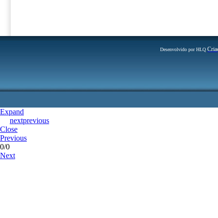
Cria
Desenvolvido por HLQ
Expand
next
previous
Close
Previous
0/0
Next