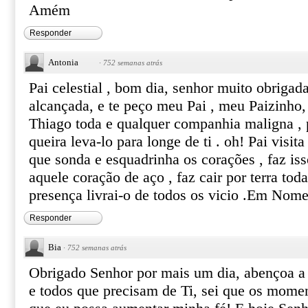
Amém
Responder
Antonia
·
752 semanas atrás
Pai celestial , bom dia, senhor muito obrigad
alcançada, e te peço meu Pai , meu Paizinho,
Thiago toda e qualquer companhia maligna , p
queira leva-lo para longe de ti . oh! Pai visit
que sonda e esquadrinha os corações , faz iss
aquele coração de aço , faz cair por terra toda
presença livrai-o de todos os vicio .Em No
Responder
Bia
·
752 semanas atrás
Obrigado Senhor por mais um dia, abençoa a
e todos que precisam de Ti, sei que os momen