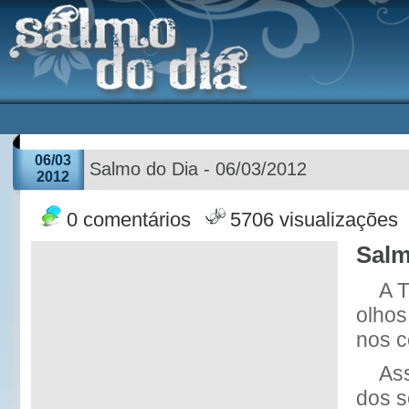
06/03
Salmo do Dia - 06/03/2012
2012
0 comentários
5706 visualizações
Salm
A T
olhos
nos c
As
dos s