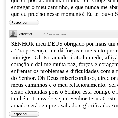
que eu possa aumentar minha fé! E hoje Senho
entregar o meu caminho, e que nunca me aba
que eu preciso nesse momento! Eu te louvo Se
Responder
Vanderlei
·
752 semanas atrás
SENHOR meu DEUS obrigado por mais um dia
a Tua presença, me dá forças e me sinto pro
inimigos. Oh Pai amado tiratodo medo, afliç
coração e dai-me muita paz, forças e corage
enfrentar os problemas e dificuldades com a m
do Senhor. Oh Deus misericordioso, direciona
meus caminhos e o meu relacionamento. Sei 
serão atendidas pois o Senhor está comigo e 
também. Louvado seja o Senhor Jesus Cristo
amado será sempre exaltado e glorificado. 
Responder