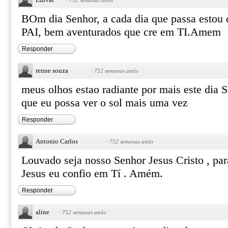
·
752 semanas atrás
BOm dia Senhor, a cada dia que passa estou c
PAI, bem aventurados que cre em TI.Amem
Responder
renne souza
·
752 semanas atrás
meus olhos estao radiante por mais este di
que eu possa ver o sol mais uma vez
Responder
Antonio Carlos
·
752 semanas atrás
Louvado seja nosso Senhor Jesus Cristo , par
Jesus eu confio em Tí . Amém.
Responder
aline
·
752 semanas atrás