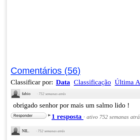
Comentários
(
56
)
Classificar por:
Data
Classificação
Última A
fabio
·
752 semanas atrás
obrigado senhor por mais um salmo lido !
1 resposta
Responder
·
ativo 752 semanas atrá
NIL.
·
752 semanas atrás