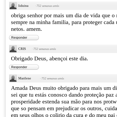
liduina
·
752 semanas atrás
obriga senhor por mais um dia de vida que o 
sempre na minha familia, para proteger cada
netos. amem.
Responder
CRIS
·
752 semanas atrás
Obrigado Deus, abençoi este dia.
Responder
Marilene
·
752 semanas atrás
Amada Deus muito obrigado para mais um dia
sei que tu estás conosco dando proteção paz 
prosperidade estenda sua mão para nos protw
que so pensam em prejudicar os outros, cuid
em seus olhos o colirio da cura e do meu pai 