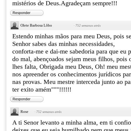
mistérios de Deus.Agradeçam sempre!!!
Responder
Olete Barbosa Lôbo
·
752 semanas atrás
Estendo minhas mãos para meu Deus, pois sei
Senhor sabes das minhas necessidades,
conforta-me e dai-me sabedoria para que eu p
do mal, abençoados sejam meus filhos, pois o
lhes falta, Obrigada meu Deus, Oh! meu mestr
nos apreender os conhecimentos jurídicos pa
nas provas. Meu mestre interceda junto ao p
ter exito amém"""!!!!!!
Responder
Rose
·
752 semanas atrás
A ti Senor levanto a minha alma, em ti conf
deixes que eu seja humilhado nem que meus 