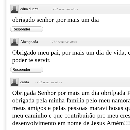
edna duarte
·
752 semanas atrás
obrigado senhor ,por mais um dia
Responder
Abençoada
·
752 semanas atrás
Obrigado meu pai, por mais um dia de vida, 
poder te servir.
Responder
calila
·
752 semanas atrás
Obrigada Senhor por mais um dia obrifgada P
obrigada pela minha familia pelo meu namora
meus amigos e pelas pessoas maravilhosas q
meu caminho e que contribuirão pro meu cre
desenvolvimento em nome de Jesus Amém!!!