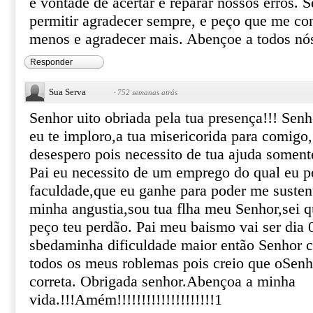
e vontade de acertar e reparar nossos erros. 
permitir agradecer sempre, e peço que me co
menos e agradecer mais. Abençoe a todos nó
Responder
Sua Serva
·
752 semanas atrás
Senhor uito obriada pela tua presença!!! Se
eu te imploro,a tua misericorida para comigo
desespero pois necessito de tua ajuda somente
Pai eu necessito de um emprego do qual eu p
faculdade,que eu ganhe para poder me susten
minha angustia,sou tua flha meu Senhor,sei q
peço teu perdão. Pai meu baismo vai ser dia
sbedaminha dificuldade maior então Senhor 
todos os meus roblemas pois creio que oSenh
correta. Obrigada senhor.Abençoa a minha
vida.!!!Amém!!!!!!!!!!!!!!!!!!!!1