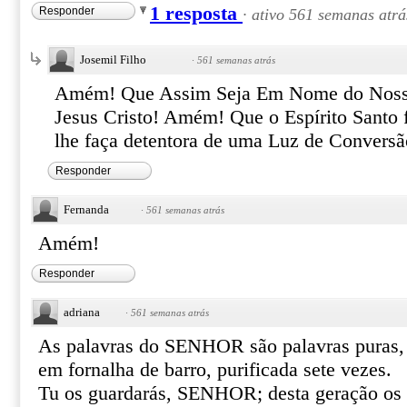
1 resposta
Responder
·
ativo 561 semanas atrá
Josemil Filho
·
561 semanas atrás
Amém! Que Assim Seja Em Nome do Nosso
Jesus Cristo! Amém! Que o Espírito Santo f
lhe faça detentora de uma Luz de Convers
Responder
Fernanda
·
561 semanas atrás
Amém!
Responder
adriana
·
561 semanas atrás
As palavras do SENHOR são palavras puras, 
em fornalha de barro, purificada sete vezes.
Tu os guardarás, SENHOR; desta geração os l