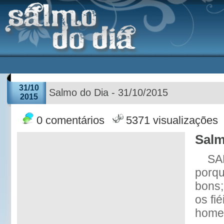
31/10
Salmo do Dia - 31/10/2015
2015
0 comentários
5371 visualizações
Salm
SA
porqu
bons;
os fié
home