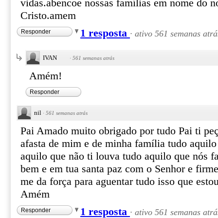
vidas.abencoe nossas famílias em nome do n
Cristo.amem
1 resposta
Responder
·
ativo 561 semanas atrá
IVAN
·
561 semanas atrás
Amém!
Responder
nil
·
561 semanas atrás
Pai Amado muito obrigado por tudo Pai ti pe
afasta de mim e de minha família tudo aquilo
aquilo que não ti louva tudo aquilo que nós f
bem e em tua santa paz com o Senhor e firme
me da força para aguentar tudo isso que esto
Amém
1 resposta
Responder
·
ativo 561 semanas atrá