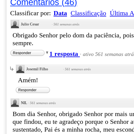
Comentários
(
46
)
Classificar por:
Data
Classificação
Última A
Julio Cesar
·
561 semanas atrás
Obrigado Senhor pelo dom da paciência, pois 
sempre.
1 resposta
Responder
·
ativo 561 semanas atrá
Josemil Filho
·
561 semanas atrás
Amém!
Responder
NIL
·
561 semanas atrás
Bom dia Senhor, obrigado Senhor por mais u
que findou, eu te agradeço porque o Senhor 
sustentado, Pai és a minha rocha, meu esconde