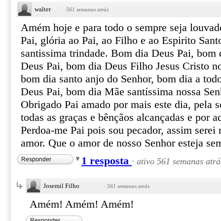
walter
·
561 semanas atrás
Amém hoje e para todo o sempre seja louva
Pai, glória ao Pai, ao Filho e ao Espirito Sant
santissima trindade. Bom dia Deus Pai, bom d
Deus Pai, bom dia Deus Filho Jesus Cristo no
bom dia santo anjo do Senhor, bom dia a todo
Deus Pai, bom dia Mãe santíssima nossa Sen
Obrigado Pai amado por mais este dia, pela s
todas as graças e bênçãos alcançadas e por a
Perdoa-me Pai pois sou pecador, assim serei
amor. Que o amor de nosso Senhor esteja s
1 resposta
Responder
·
ativo 561 semanas atrá
Josemil Filho
·
561 semanas atrás
Amém! Amém! Amém!
Responder