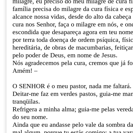
milagre, eu preciso do meu milagre de cura fí
família precisa do milagre da cura física e esp
alcance nossa vidas, desde do alto da cabeça 
cura nos Senhor, faça o milagre em nós, e o
escondida que desapareça agora em teu nome 
por terra toda doença de ordem psíquica, físic
hereditária, de obras de macumbarias, feitiça
pelo poder de Deus, em nome de Jesus.
Nós agradecemos pela cura, cremos que já f
Amém! –
O SENHOR é o meu pastor, nada me faltará.
Deitar-me faz em verdes pastos, guia-me ma
tranqüilas.
Refrigera a minha alma; guia-me pelas vereda
do seu nome.
Ainda que eu andasse pelo vale da sombra da
mal algum, porque tu estás comigo; a tua var