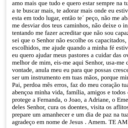
amo mais que tudo e quero estar sempre na t
a te buscar mais, te adorar mais onde eu esti
esta em todo lugar, então te´ peço, não me a
me desviar dos teus caminhos, não deixe o in
tentando me fazer acreditar que não sou capaz
sei que o Senhor não escolhe os capacitados,
escolhidos, me ajude quando a minha fé esti
eu quero ajudar meus pastores a cuidar das o
melhor de mim, eis-me aqui Senhor, usa-me 
vontade, anula meu eu para que possas cres
ser um instrumento em tuas mãos, porque min
Pai, perdoa mês erros, faz do meu coração tu
abençoa minha vida, família, amigos e todos
protege a Fernanda, o Joao, a Adriane, o Eme
deles Senhor, cura os doentes, visita os aflito
prepare um amanhecer e um dia de paz na tua
agradeço em nome de Jesus . Amem. TE 