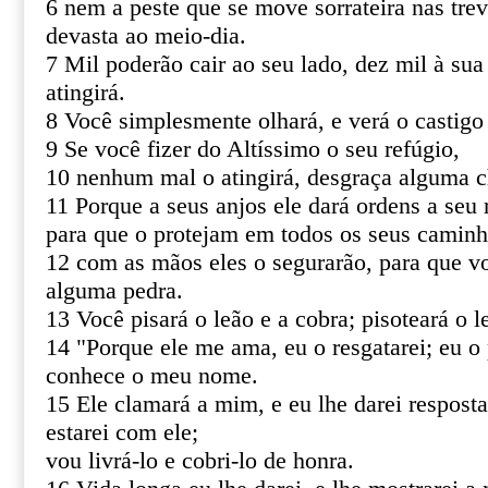
6 nem a peste que se move sorrateira nas tre
devasta ao meio-dia.
7 Mil poderão cair ao seu lado, dez mil à sua
atingirá.
8 Você simplesmente olhará, e verá o castigo
9 Se você fizer do Altíssimo o seu refúgio,
10 nenhum mal o atingirá, desgraça alguma c
11 Porque a seus anjos ele dará ordens a seu 
para que o protejam em todos os seus caminh
12 com as mãos eles o segurarão, para que v
alguma pedra.
13 Você pisará o leão e a cobra; pisoteará o le
14 "Porque ele me ama, eu o resgatarei; eu o 
conhece o meu nome.
15 Ele clamará a mim, e eu lhe darei resposta
estarei com ele;
vou livrá-lo e cobri-lo de honra.