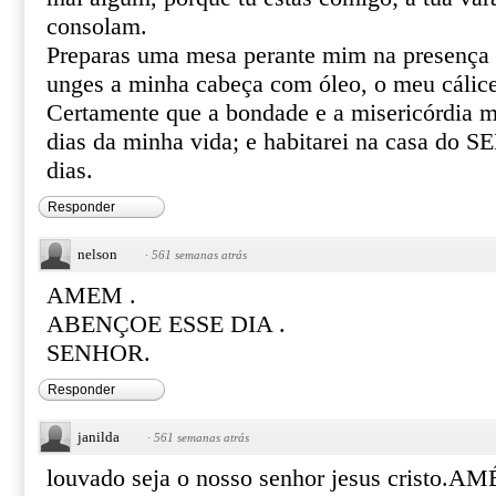
consolam.
Preparas uma mesa perante mim na presença 
unges a minha cabeça com óleo, o meu cálice
Certamente que a bondade e a misericórdia m
dias da minha vida; e habitarei na casa do
dias.
Responder
nelson
·
561 semanas atrás
AMEM .
ABENÇOE ESSE DIA .
SENHOR.
Responder
janilda
·
561 semanas atrás
louvado seja o nosso senhor jesus cristo.A