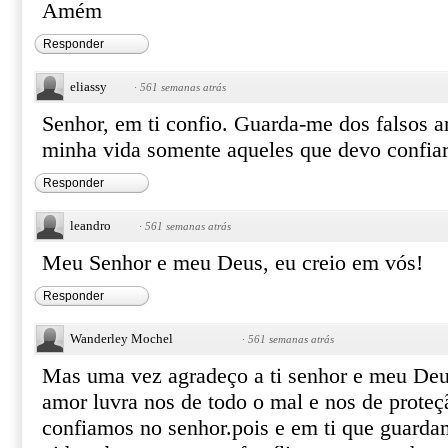
Amém
Responder
eliassy
·
561 semanas atrás
Senhor, em ti confio. Guarda-me dos falsos 
minha vida somente aqueles que devo confiar
Responder
leandro
·
561 semanas atrás
Meu Senhor e meu Deus, eu creio em vós!
Responder
Wanderley Mochel
·
561 semanas atrás
Mas uma vez agradeço a ti senhor e meu Deu
amor luvra nos de todo o mal e nos de proteç
confiamos no senhor.pois e em ti que guarda