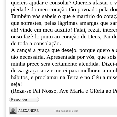
quereis ajudar e consolar? Quereis afastar o 
piedade do meu coração tão povoado pela do
Também vós sabeis o que é martírio do coraçã
que sofrestes, pelas lágrimas amargas que sa
ah! vinde em meu auxílio! Falai, rezai, inter
ouso fazê-lo junto ao coração de Deus, Pai de
de toda a consolação.
Alcançai a graça que desejo, porque quero al
tão necessária. Apresentada por vós, que sois
minha prece será certamente atendida. Dizei
dessa graça servir-me-ei para melhorar a min
hábitos, e proclamar na Terra e no Céu a mis
seja!
(Reza-se Pai Nosso, Ave Maria e Glória ao Pa
Responder
ALEXANDRE
·
561 semanas atrás