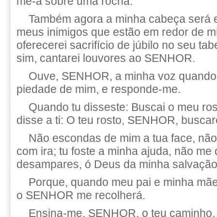
me-á sobre uma rocha.
Também agora a minha cabeça será e
meus inimigos que estão em redor de mi
oferecerei sacrifício de júbilo no seu tab
sim, cantarei louvores ao SENHOR.
Ouve, SENHOR, a minha voz quando
piedade de mim, e responde-me.
Quando tu disseste: Buscai o meu ro
disse a ti: O teu rosto, SENHOR, buscar
Não escondas de mim a tua face, não 
com ira; tu foste a minha ajuda, não m
desampares, ó Deus da minha salvação
Porque, quando meu pai e minha mã
o SENHOR me recolherá.
Ensina-me, SENHOR, o teu caminho, 