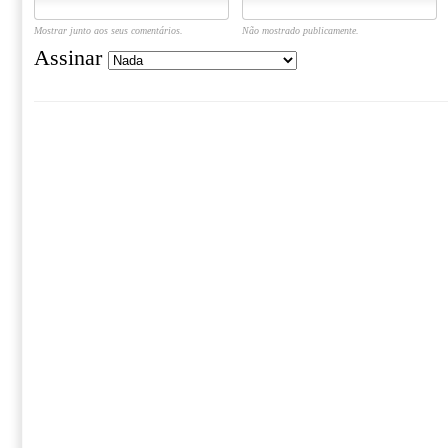
Mostrar junto aos seus comentários.
Não mostrado publicamente.
Assinar