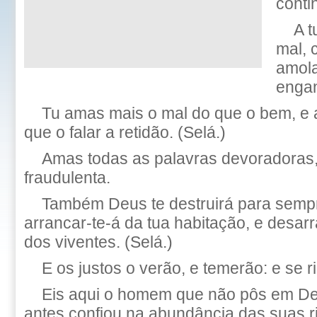
conti
A t
mal,
amola
enga
Tu amas mais o mal do que o bem, e 
que o falar a retidão. (Selá.)
Amas todas as palavras devoradoras,
fraudulenta.
Também Deus te destruirá para sempre
arrancar-te-á da tua habitação, e desarr
dos viventes. (Selá.)
E os justos o verão, e temerão: e se r
Eis aqui o homem que não pôs em Deu
antes confiou na abundância das suas r