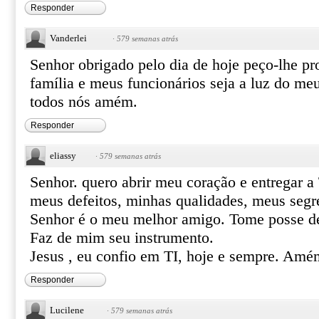
Responder
Vanderlei
·
579 semanas atrás
Senhor obrigado pelo dia de hoje peço-lhe p
família e meus funcionários seja a luz do me
todos nós amém.
Responder
eliassy
·
579 semanas atrás
Senhor. quero abrir meu coração e entregar a
meus defeitos, minhas qualidades, meus segr
Senhor é o meu melhor amigo. Tome posse de
Faz de mim seu instrumento.
Jesus , eu confio em TI, hoje e sempre. Amé
Responder
Lucilene
·
579 semanas atrás