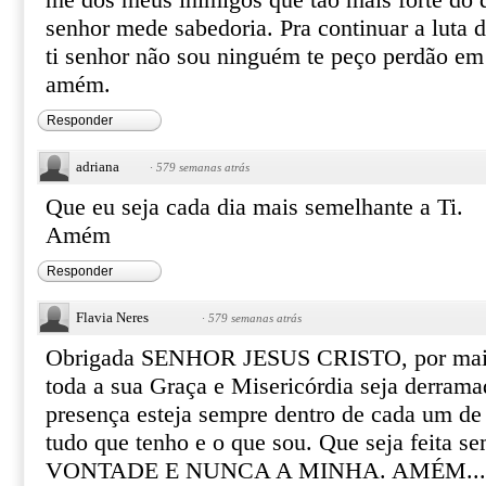
me dos meus inimigos que tão mais forte do q
senhor mede sabedoria. Pra continuar a luta 
ti senhor não sou ninguém te peço perdão em
amém.
Responder
adriana
·
579 semanas atrás
Que eu seja cada dia mais semelhante a Ti.
Amém
Responder
Flavia Neres
·
579 semanas atrás
Obrigada SENHOR JESUS CRISTO, por mais e
toda a sua Graça e Misericórdia seja derram
presença esteja sempre dentro de cada um de 
tudo que tenho e o que sou. Que seja feita 
VONTADE E NUNCA A MINHA. AMÉM...