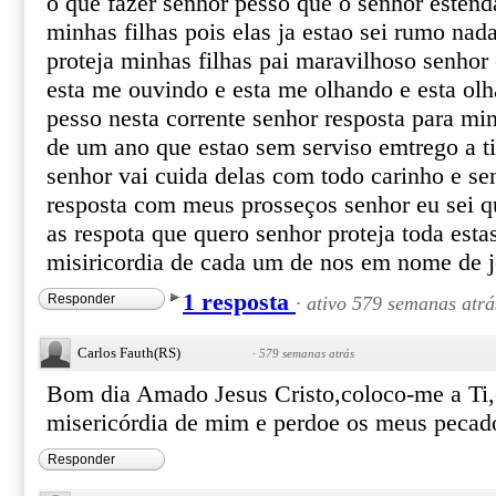
o que fazer senhor pesso que o senhor esten
minhas filhas pois elas ja estao sei rumo nada
proteja minhas filhas pai maravilhoso senhor 
esta me ouvindo e esta me olhando e esta ol
pesso nesta corrente senhor resposta para min
de um ano que estao sem serviso emtrego a ti
senhor vai cuida delas com todo carinho e s
resposta com meus prosseços senhor eu sei q
as respota que quero senhor proteja toda esta
misiricordia de cada um de nos em nome de
1 resposta
Responder
·
ativo 579 semanas atrá
Carlos Fauth(RS)
·
579 semanas atrás
Bom dia Amado Jesus Cristo,coloco-me a Ti
misericórdia de mim e perdoe os meus peca
Responder