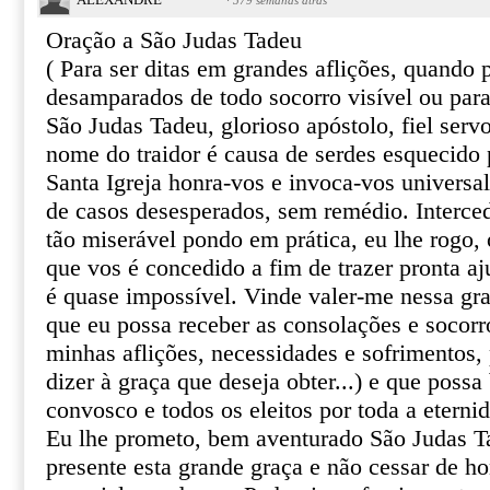
·
579 semanas atrás
Oração a São Judas Tadeu
( Para ser ditas em grandes aflições, quando
desamparados de todo socorro visível ou par
São Judas Tadeu, glorioso apóstolo, fiel serv
nome do traidor é causa de serdes esquecido 
Santa Igreja honra-vos e invoca-vos univers
de casos desesperados, sem remédio. Interce
tão miserável pondo em prática, eu lhe rogo, o
que vos é concedido a fim de trazer pronta aj
é quase impossível. Vinde valer-me nessa gr
que eu possa receber as consolações e socor
minhas aflições, necessidades e sofrimentos, 
dizer à graça que deseja obter...) e que poss
convosco e todos os eleitos por toda a eterni
Eu lhe prometo, bem aventurado São Judas T
presente esta grande graça e não cessar de 