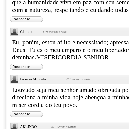
que a humanidade viva em paz com seu seme
com a natureza, respeitando e cuidando toda
Responder
Glaucia
·
579 semanas atrás
Eu, porém, estou aflito e necessitado; apress
Deus. Tu és o meu amparo e o meu libertador
detenhas.MISERICORDIA SENHOR
Responder
Patricia Miranda
·
579 semanas atrás
Louvado seja meu senhor amado obrigada por 
direciona a minha vida hoje abençoa a minha
misericordia do teu povo.
Responder
ARLINDO
·
579 semanas atrás