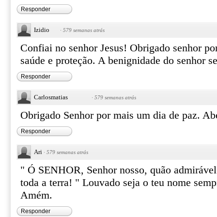
Responder
Izidio
·
579 semanas atrás
Confiai no senhor Jesus! Obrigado senhor po
saúde e proteção. A benignidade do senhor 
Responder
Carlosmatias
·
579 semanas atrás
Obrigado Senhor por mais um dia de paz. Ab
Responder
Ari
·
579 semanas atrás
" Ó SENHOR, Senhor nosso, quão admirável 
toda a terra! " Louvado seja o teu nome semp
Amém.
Responder