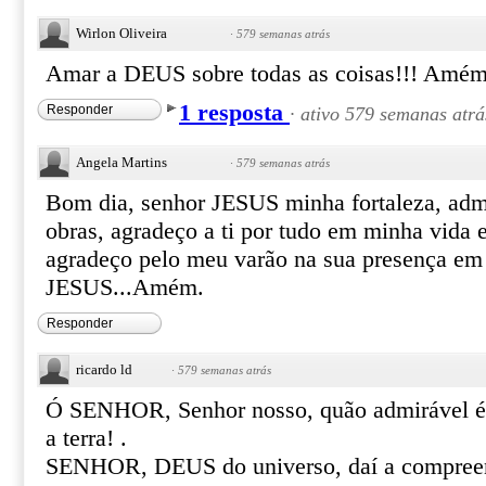
Wirlon Oliveira
·
579 semanas atrás
Amar a DEUS sobre todas as coisas!!! Amém
1 resposta
Responder
·
ativo 579 semanas atrá
Angela Martins
·
579 semanas atrás
Bom dia, senhor JESUS minha fortaleza, admi
obras, agradeço a ti por tudo em minha vida 
agradeço pelo meu varão na sua presença e
JESUS...Amém.
Responder
ricardo ld
·
579 semanas atrás
Ó SENHOR, Senhor nosso, quão admirável é 
a terra! .
SENHOR, DEUS do universo, daí a compreen