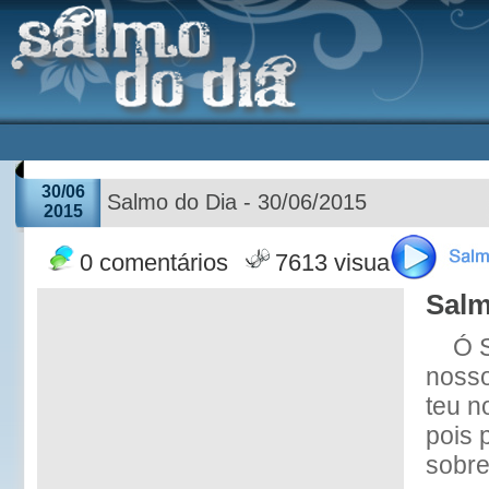
30/06
Salmo do Dia - 30/06/2015
2015
0 comentários
7613 visualizações
Salm
Ó 
nosso
teu n
pois 
sobre