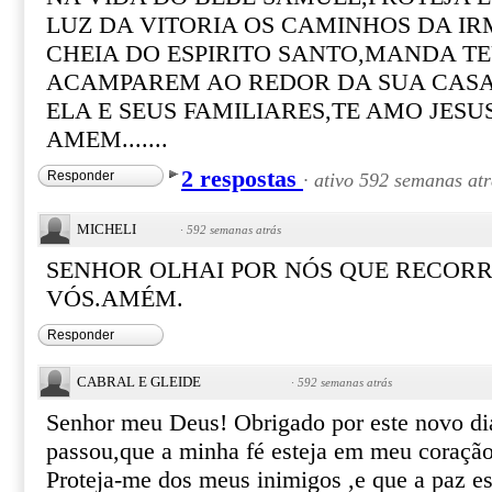
LUZ DA VITORIA OS CAMINHOS DA IR
CHEIA DO ESPIRITO SANTO,MANDA TE
ACAMPAREM AO REDOR DA SUA CAS
ELA E SEUS FAMILIARES,TE AMO JESU
AMEM.......
2 respostas
Responder
·
ativo 592 semanas atr
MICHELI
·
592 semanas atrás
SENHOR OLHAI POR NÓS QUE RECOR
VÓS.AMÉM.
Responder
CABRAL E GLEIDE
·
592 semanas atrás
Senhor meu Deus! Obrigado por este novo dia
passou,que a minha fé esteja em meu coração
Proteja-me dos meus inimigos ,e que a paz e