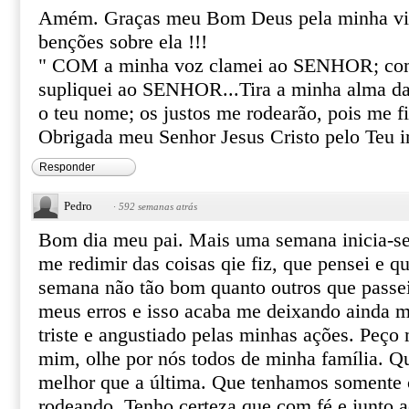
Amém. Graças meu Bom Deus pela minha vid
benções sobre ela !!!
" COM a minha voz clamei ao SENHOR; co
supliquei ao SENHOR...Tira a minha alma da 
o teu nome; os justos me rodearão, pois me f
Obrigada meu Senhor Jesus Cristo pelo Teu 
Responder
Pedro
·
592 semanas atrás
Bom dia meu pai. Mais uma semana inicia-se
me redimir das coisas qie fiz, que pensei e q
semana não tão bom quanto outros que passe
meus erros e isso acaba me deixando ainda m
triste e angustiado pelas minhas ações. Peço
mim, olhe por nós todos de minha família. 
melhor que a última. Que tenhamos somente 
rodeando. Tenho certeza que com fé e junto 