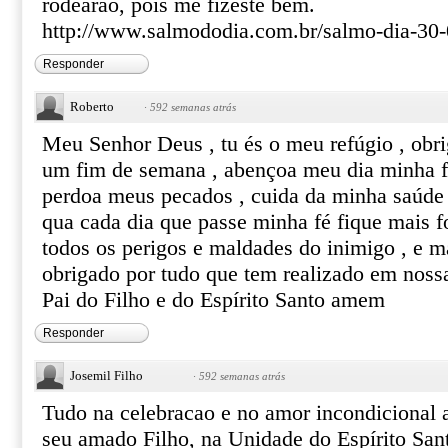
rodearão, pois me fizeste bem.
http://www.salmododia.com.br/salmo-dia-30
Responder
Roberto
·
592 semanas atrás
Meu Senhor Deus , tu és o meu refúgio , obr
um fim de semana , abençoa meu dia minha f
perdoa meus pecados , cuida da minha saúde
qua cada dia que passe minha fé fique mais for
todos os perigos e maldades do inimigo , e 
obrigado por tudo que tem realizado em noss
Pai do Filho e do Espírito Santo amem
Responder
Josemil Filho
·
592 semanas atrás
Tudo na celebracao e no amor incondicional 
seu amado Filho, na Unidade do Espírito Santo