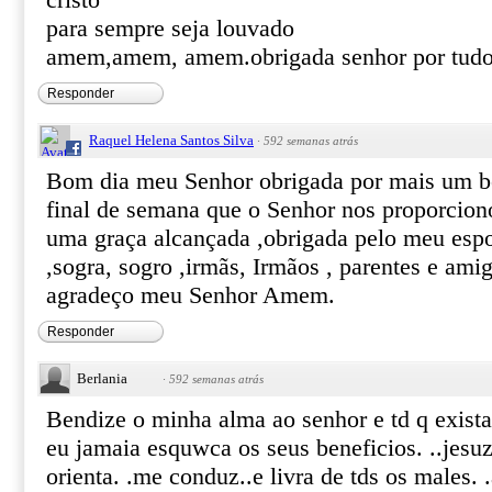
cristo
para sempre seja louvado
amem,amem, amem.obrigada senhor por tudo q
Responder
Raquel Helena Santos Silva
·
592 semanas atrás
Bom dia meu Senhor obrigada por mais um be
final de semana que o Senhor nos proporcion
uma graça alcançada ,obrigada pelo meu esp
,sogra, sogro ,irmãs, Irmãos , parentes e amigo
agradeço meu Senhor Amem.
Responder
Berlania
·
592 semanas atrás
Bendize o minha alma ao senhor e td q exist
eu jamaia esquwca os seus beneficios. ..jesu
orienta. .me conduz..e livra de tds os males. 