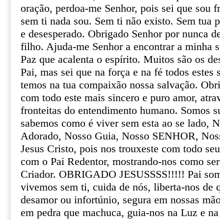
oração, perdoa-me Senhor, pois sei que sou f
sem ti nada sou. Sem ti não existo. Sem tua 
e desesperado. Obrigado Senhor por nunca des
filho. Ajuda-me Senhor a encontrar a minha s
Paz que acalenta o espírito. Muitos são os d
Pai, mas sei que na força e na fé todos estes 
temos na tua compaixão nossa salvação. Obr
com todo este mais sincero e puro amor, atra
fronteitas do entendimento humano. Somos su
sabemos como é viver sem esta ao se lado, 
Adorado, Nosso Guia, Nosso SENHOR, No
Jesus Cristo, pois nos trouxeste com todo se
com o Pai Redentor, mostrando-nos como ser 
Criador. OBRIGADO JESUSSSS!!!!! Pai somo
vivemos sem ti, cuida de nós, liberta-nos de q
desamor ou infortúnio, segura em nossas mã
em pedra que machuca, guia-nos na Luz e n