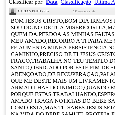
Classificar por:
Data
Classificação
Última A
CARLOS FAUTH(RS)
·
592 semanas atrás
BOM JESUS CRISTO,BOM DIA IRMAOS 
SOU DIGNO DE TUA MISERICORDIA,MA
QUEM DA,PERDOA AS MINHAS FALTA
MEU AMADO,RECORRO A TI PARA ME 
FE,AUMENTA MINHA PERSISTENCIA N
CAMINHO,PRECISO DE TI JESUS CRIST
FRACO,TRABALHA NO TEU TEMPLO DO
SANTO,OBRIGADO POR ESTE FIM DE 
ABENÇOADO,DE RECUPERAÇAO,PAI 
QUE ME DESTE MAIS UM LIVRAMENTO
ARMADILHAS DO INIMIGO,QUANDO ES
PORQUE ESTAS TRABALHANDO,ESPER
AMADO TRAGA NOTICIAS DO BEBE SA
COMO ESTA,MAS TU SABES JESUS,SEJ
NA VIDA DO BEBE SAMUEL,PROTEJA E