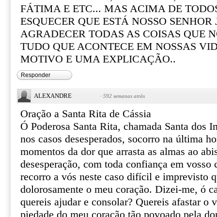
FÁTIMA E ETC... MAS ACIMA DE TOD
ESQUECER QUE ESTÁ NOSSO SENHOR 
AGRADECER TODAS AS COISAS QUE N
TUDO QUE ACONTECE EM NOSSAS VI
MOTIVO E UMA EXPLICAÇÃO..
Responder
ALEXANDRE
·
592 semanas atrás
Oração a Santa Rita de Cássia
Ó Poderosa Santa Rita, chamada Santa dos I
nos casos desesperados, socorro na última ho
momentos da dor que arrasta as almas ao abi
desesperação, com toda confiança em vosso ce
recorro a vós neste caso difícil e imprevisto 
dolorosamente o meu coração. Dizei-me, ó ca
quereis ajudar e consolar? Quereis afastar o 
piedade do meu coração tão povoado pela do