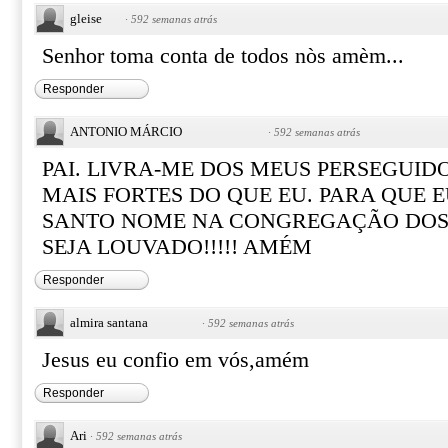
gleise
·
592 semanas atrás
Senhor toma conta de todos nòs amèm...
Responder
ANTONIO MÁRCIO
·
592 semanas atrás
PAI. LIVRA-ME DOS MEUS PERSEGUID
MAIS FORTES DO QUE EU. PARA QUE 
SANTO NOME NA CONGREGAÇÃO DOS 
SEJA LOUVADO!!!!! AMÉM
Responder
almira santana
·
592 semanas atrás
Jesus eu confio em vós,amém
Responder
Ari
·
592 semanas atrás