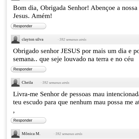
Bom dia, Obrigada Senhor! Abençoe a noss
Jesus. Amém!
Responder
clayton silva
·
592 semanas atrás
Obrigado senhor JESUS por mais um dia e po
semana.. que seje louvado na terra e no céu
Responder
Cheila
·
592 semanas atrás
Livra-me Senhor de pessoas mau intencionad
teu escudo para que nenhum mau possa me at
,
Responder
Mônica M.
·
592 semanas atrás