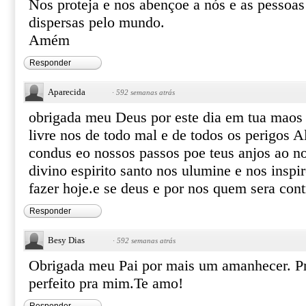
Nos proteja e nos abençoe a nós e as pessoas
dispersas pelo mundo.
Amém
Responder
Aparecida
·
592 semanas atrás
obrigada meu Deus por este dia em tua maos 
livre nos de todo mal e de todos os perigos A
condus eo nossos passos poe teus anjos ao no
divino espirito santo nos ulumine e nos insp
fazer hoje.e se deus e por nos quem sera cont
Responder
Besy Dias
·
592 semanas atrás
Obrigada meu Pai por mais um amanhecer. Pr
perfeito pra mim.Te amo!