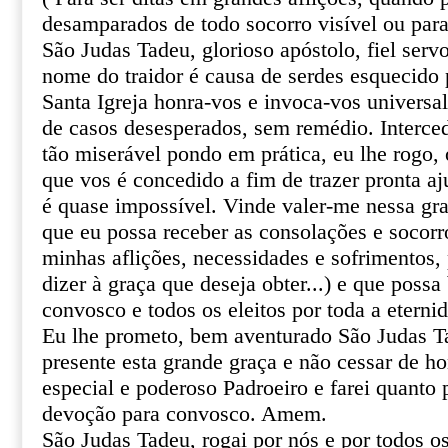
desamparados de todo socorro visível ou par
São Judas Tadeu, glorioso apóstolo, fiel serv
nome do traidor é causa de serdes esquecido 
Santa Igreja honra-vos e invoca-vos univers
de casos desesperados, sem remédio. Interce
tão miserável pondo em prática, eu lhe rogo, o
que vos é concedido a fim de trazer pronta aj
é quase impossível. Vinde valer-me nessa gr
que eu possa receber as consolações e socor
minhas aflições, necessidades e sofrimentos, 
dizer à graça que deseja obter...) e que poss
convosco e todos os eleitos por toda a eterni
Eu lhe prometo, bem aventurado São Judas T
presente esta grande graça e não cessar de 
especial e poderoso Padroeiro e farei quanto 
devoção para convosco. Amem.
São Judas Tadeu, rogai por nós e por todos o