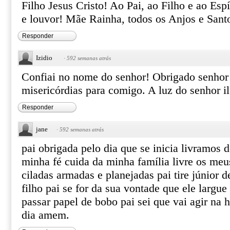
Filho Jesus Cristo! Ao Pai, ao Filho e ao Esp
e louvor! Mãe Rainha, todos os Anjos e San
Responder
Izidio
·
592 semanas atrás
Confiai no nome do senhor! Obrigado senhor 
misericórdias para comigo. A luz do senhor 
Responder
jane
·
592 semanas atrás
pai obrigada pelo dia que se inicia livramos 
minha fé cuida da minha família livre os meus
ciladas armadas e planejadas pai tire júnior 
filho pai se for da sua vontade que ele largu
passar papel de bobo pai sei que vai agir na 
dia amem.