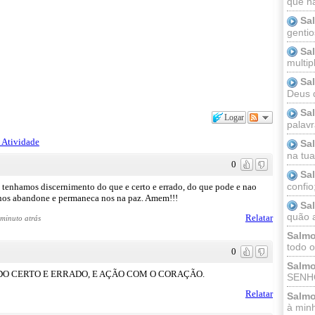
que n
Sa
gentio
Sa
multip
Sa
Deus 
Sa
Logar
palav
 Atividade
Sa
na tua 
0
Sa
confio
 tenhamos discernimento do que e certo e errado, do que pode e nao
o nos abandone e permaneca nos na paz. Amem!!!
Sa
quão a
Relatar
 minuto atrás
Salmo
todo o
0
Salmo
TO DO CERTO E ERRADO, E AÇÃO COM O CORAÇÃO.
SENHO
Relatar
Salmo
à minh