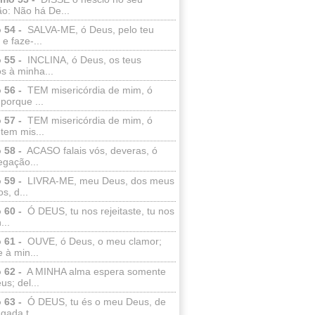
o: Não há De...
 54 -
SALVA-ME, ó Deus, pelo teu
e faze-...
 55 -
INCLINA, ó Deus, os teus
s à minha...
 56 -
TEM misericórdia de mim, ó
porque ...
 57 -
TEM misericórdia de mim, ó
tem mis...
 58 -
ACASO falais vós, deveras, ó
egação...
 59 -
LIVRA-ME, meu Deus, dos meus
s, d...
 60 -
Ó DEUS, tu nos rejeitaste, tu nos
...
 61 -
OUVE, ó Deus, o meu clamor;
 à min...
 62 -
A MINHA alma espera somente
s; del...
 63 -
Ó DEUS, tu és o meu Deus, de
ada t...