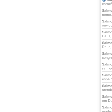
coraçã
Salmo
nome, 
Salmo
ouvido
Salmo
Deus, 
Salmo
Deus, 
Salmo
congr
Salmo
inimigo
Salmo
espalh
Salmo
atende
Salmo
em Deu
Salmo
madrug