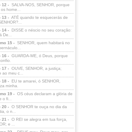
 12 -
SALVA-NOS, SENHOR, porque
 os home...
 13 -
ATÉ quando te esquecerás de
SENHOR?...
 14 -
DISSE o néscio no seu coração:
 De...
lmo 15 -
SENHOR, quem habitará no
bernáculo...
 16 -
GUARDA-ME, ó Deus, porque
confio.
 17 -
OUVE, SENHOR, a justiça;
 ao meu c...
 18 -
EU te amarei, ó SENHOR,
eza minha.
lmo 19 -
OS céus declaram a glória de
o fi...
 20 -
O SENHOR te ouça no dia da
ia, o n...
 21 -
O REI se alegra em tua força,
R; e ...
lmo 22 -
DEUS meu, Deus meu, por