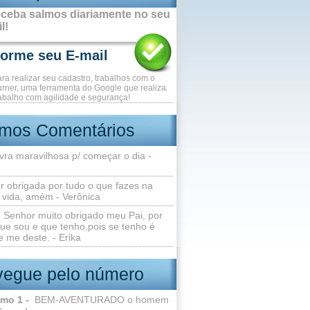
ceba salmos diariamente no seu
l!
ara realizar seu cadastro, trabalhos com o
rner, uma ferramenta do Google que realiza
abalho com agilidade e segurança!
imos Comentários
vra maravilhosa p/ começar o dia -
r obrigada por tudo o que fazes na
 vida, amém - Verônica
Senhor muito obrigado meu Pai, por
ue sou e que tenho,pois se tenho é
 me deste. - Erika
egue pelo número
lmo 1 -
BEM-AVENTURADO o homem