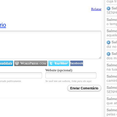
cuja t
Sa
Relatar
SENHOR
Salmo
rio
o temp
Salmo
aquele
Sa
diz no
Sa
dos ma
facebook
Salmo
na tua 
Website (opcional)
Salmo
caminh
trado publicamente.
Se você tem um website, linke para ele aqui.
Salmo
Enviar Comentário
SENHO
Salmo
que at
Salmo
pelas 