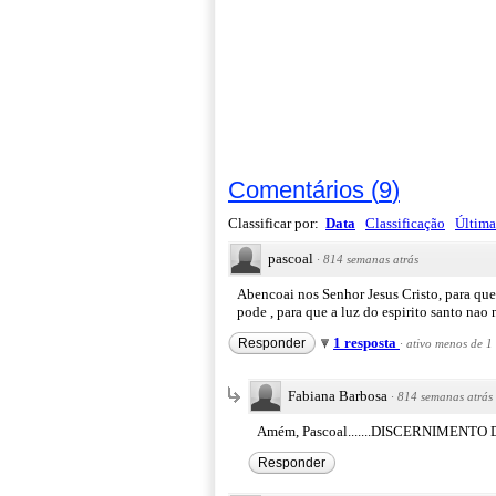
Comentários
(
9
)
Classificar por:
Data
Classificação
Última
pascoal
·
814 semanas atrás
Abencoai nos Senhor Jesus Cristo, para que
pode , para que a luz do espirito santo na
1 resposta
Responder
·
ativo menos de 1
Fabiana Barbosa
·
814 semanas atrás
Amém, Pascoal.......DISCERNIMEN
Responder