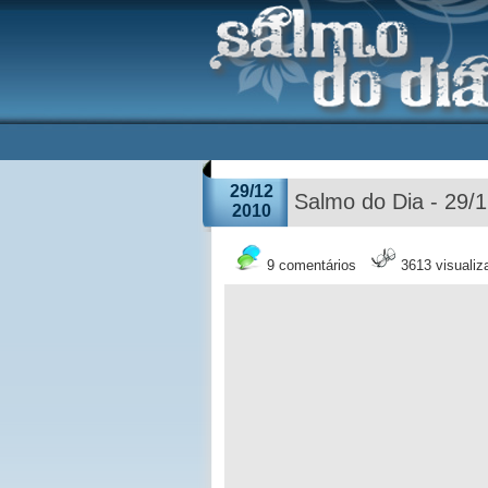
29/12
Salmo do Dia - 29/
2010
9 comentários
3613 visuali