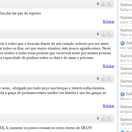
0
Salmo
faltam
uz,dai me paz de espirito.
Salmo
Relatar
mim, 
Salmo
0
Não há
Sa
cial à todos que o buscam diante de um coração sedento por seu amor
teu ta
r todos os dias, sei que muito erramos, más pouco agradecemos. Neste
r senhor a todas essas pessoas que escrevem neste por sermos pessoas
Salmo
 a capacidade de perdoar todos os dias e de amar o próximo.
em ti 
Relatar
Salmo
atende
0
Salmo
fortal
 seras,. obrigada por tudo peço sua bençao e misericordia.ilumina
da a graça de permanecermos unidos em familia e sua luz.graças ao
Sa
Deus e 
Relatar
Salmo
angúst
0
Salmo
SENHO
TIÇA, somente os justos etraram no reino eterno de DEUS!
Sa