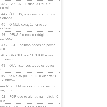
 43 -
FAZE-ME justiça, ó Deus, e
a a mi...
 44 -
Ó DEUS, nós ouvimos com os
 ouvido...
 45 -
O MEU coração ferve com
as boas, f...
 46 -
DEUS é o nosso refúgio e
eza, soco...
 47 -
BATEI palmas, todos os povos;
i a ...
 48 -
GRANDE é o SENHOR e mui
de louvor,...
 49 -
OUVI isto, vós todos os povos;
 ...
 50 -
O DEUS poderoso, o SENHOR,
e chamo...
lmo 51 -
TEM misericórdia de mim, ó
 segundo...
 52 -
POR que te glorias na malícia, ó
 p...
lmo 53 -
DISSE o néscio no seu