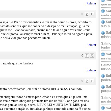
Relatar
que m
Sa
0
nada m
Sa
o seja ti ó Pai de misericordia e o teu santo nome ó Jeova, bendito és
sua pl
messas do senhor e que me concedo o desejo de meu coraçao, guia me
 quero me livrar da vaidade, ensina me a falar a agir a ver como Jesus
Sa
 que eu possa Pai sempre fazer o bem, Deus seja louvado agora e para
minha
ue deu a vida por nós pecadores Amem!!!!
Salmo
Relatar
tenho
Sa
0
minha 
o naquele que me foraleçe
Salmo
minha;
Relatar
Sa
podero
0
Sa
 tanto necessitamos., ele sim é o nosso REI O NOSSO pai todo
porque
 eu entrgeui todos os meus problemas e eu creio que eu já sou uma
Salmo
ma vez e muito obrigada por mais um dia de VIDA. obrigada rei dos
me dei
sas vidas para aquele que cere. E EU CREI MUITO EM TI MEU pAI.
Sa
za que uma benção eu irei alcançar hoje com toda a minha fé que eu