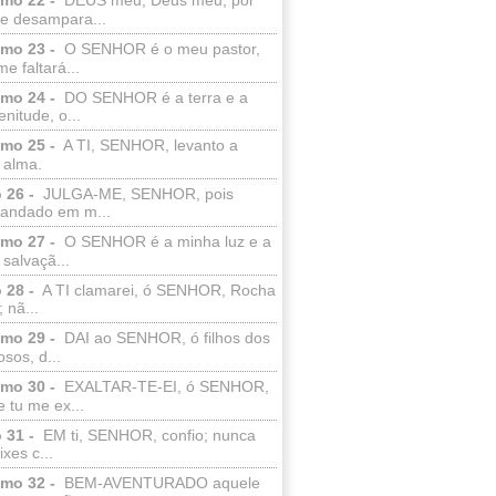
e desampara...
lmo 23 -
O SENHOR é o meu pastor,
e faltará...
lmo 24 -
DO SENHOR é a terra e a
enitude, o...
lmo 25 -
A TI, SENHOR, levanto a
 alma.
 26 -
JULGA-ME, SENHOR, pois
 andado em m...
lmo 27 -
O SENHOR é a minha luz e a
salvaçã...
 28 -
A TI clamarei, ó SENHOR, Rocha
 nã...
lmo 29 -
DAI ao SENHOR, ó filhos dos
sos, d...
lmo 30 -
EXALTAR-TE-EI, ó SENHOR,
 tu me ex...
 31 -
EM ti, SENHOR, confio; nunca
xes c...
lmo 32 -
BEM-AVENTURADO aquele