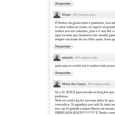
Responder
Eliane
·
814 semanas atrás
Ó Senhor da gloria forte e poderoso, louvad
tu sobre todas as coisas, eu espero na pro
senhor nos teu caminho, pois a ti sou fiel e
aqui na terra que iluminou este mundo para
sempre em nome de seu filho santo Jesus q
Responder
amanda
·
814 semanas atrás
asim seja eu confio em ti senhor tudo poss
Responder
Maria das Graças
·
814 semanas atrás
Só o Sr. JESUS para nos dar as bençãos que
poderoso.
Nele eu confio pq foi nas tuas mãos Sr. que
vencedota. Te agradeço por tudi Sr. mais u
reis, tus és grande e maravilhoso em nos
OBRIGADA JESUS!!!!!!!!!!!!! E Tenho certe