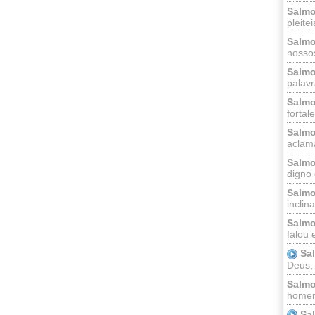
Salmo
pleitei
Salmo
nossos
Salmo
palavr
Salmo
fortal
Salmo
aclama
Salmo
digno 
Salmo
inclinai
Salmo
falou 
Sa
Deus,
Salmo
homem
Sa