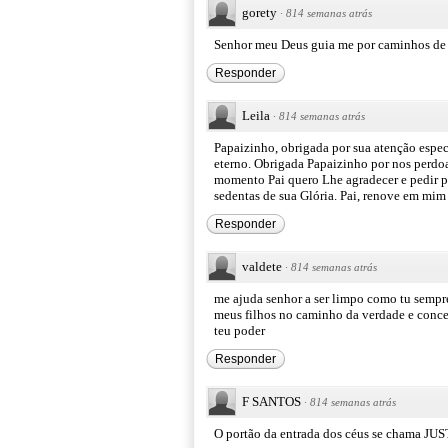
gorety
·
814 semanas atrás
Senhor meu Deus guia me por caminhos de l
Responder
Leila
·
814 semanas atrás
Papaizinho, obrigada por sua atenção espe
eterno. Obrigada Papaizinho por nos perdoa
momento Pai quero Lhe agradecer e pedir po
sedentas de sua Glória. Pai, renove em mim
Responder
valdete
·
814 semanas atrás
me ajuda senhor a ser limpo como tu sempre
meus filhos no caminho da verdade e conce
teu poder
Responder
F SANTOS
·
814 semanas atrás
O portão da entrada dos céus se chama JUS