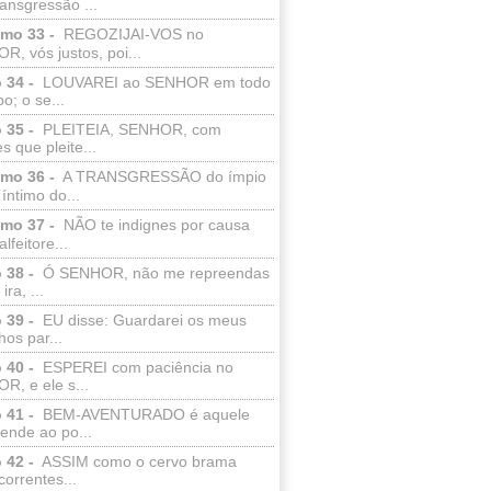
ransgressão ...
lmo 33 -
REGOZIJAI-VOS no
, vós justos, poi...
 34 -
LOUVAREI ao SENHOR em todo
o; o se...
 35 -
PLEITEIA, SENHOR, com
s que pleite...
lmo 36 -
A TRANSGRESSÃO do ímpio
 íntimo do...
lmo 37 -
NÃO te indignes por causa
lfeitore...
 38 -
Ó SENHOR, não me repreendas
ira, ...
 39 -
EU disse: Guardarei os meus
os par...
 40 -
ESPEREI com paciência no
R, e ele s...
 41 -
BEM-AVENTURADO é aquele
ende ao po...
 42 -
ASSIM como o cervo brama
correntes...