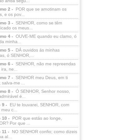
ão anda segu...
lmo 2 -
POR que se amotinam os
s, e os pov...
lmo 3 -
SENHOR, como se têm
licado os meus...
lmo 4 -
OUVE-ME quando eu clamo, ó
da minha...
lmo 5 -
DÁ ouvidos às minhas
ras, ó SENHOR,...
lmo 6 -
SENHOR, não me repreendas
ira, ne...
lmo 7 -
SENHOR meu Deus, em ti
; salva-me ...
lmo 8 -
Ó SENHOR, Senhor nosso,
dmirável é...
 9 -
EU te louvarei, SENHOR, com
 meu c...
 10 -
POR que estás ao longe,
R? Por que ...
 11 -
NO SENHOR confio; como dizeis
a al...