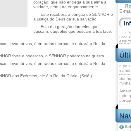
coração, que não entrega a sua alma à
Re
vaidade, nem jura enganosamente.
E-mai
Este receberá a bênção do SENHOR e
a justiça do Deus da sua salvação.
Esta é a geração daqueles que
buscam, daqueles que buscam a tua face,
* P
FeedBu
esse tr
ças; levantai-vos, ó entradas eternas, e entrará o Rei da
Últ
ENHOR forte e poderoso, o SENHOR poderoso na guerra.
ças, levantai-vos, ó entradas eternas, e entrará o Rei da
q pala
isabel
OR dos Exércitos, ele é o Rei da Glória. (Selá.)
Senho
minha
Amém 
tudo q
porque
Nav
Sa