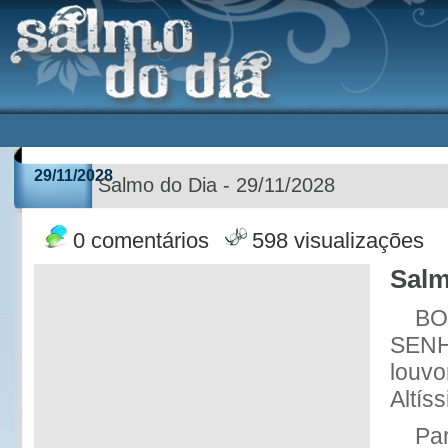
29/11/2028
Salmo do Dia - 29/11/2028
0 comentários
598 visualizações
Salm
BO
SENH
louvo
Altís
Pa