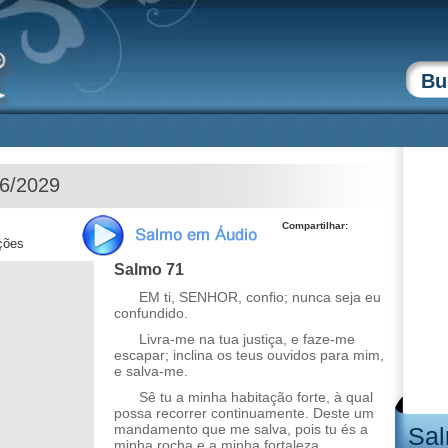
06/2029
Compartilhar:
ções
Salmo 71
EM ti, SENHOR, confio; nunca seja eu
confundido.
Livra-me na tua justiça, e faze-me
escapar; inclina os teus ouvidos para mim,
e salva-me.
Sê tu a minha habitação forte, à qual
possa recorrer continuamente. Deste um
mandamento que me salva, pois tu és a
Sal
minha rocha e a minha fortaleza.