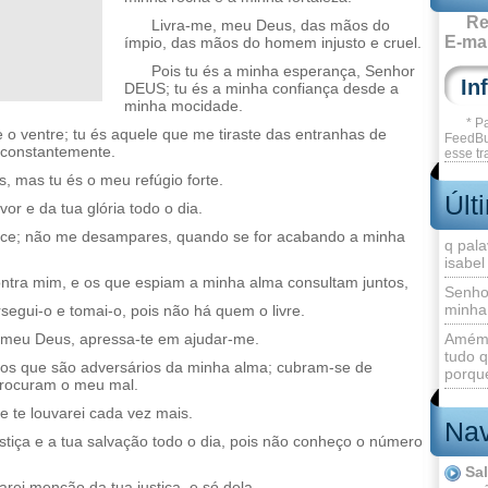
Re
Livra-me, meu Deus, das mãos do
E-mai
ímpio, das mãos do homem injusto e cruel.
Pois tu és a minha esperança, Senhor
DEUS; tu és a minha confiança desde a
minha mocidade.
* P
e o ventre; tu és aquele que me tiraste das entranhas de
FeedBu
 constantemente.
esse tr
, mas tu és o meu refúgio forte.
Últ
or e da tua glória todo o dia.
hice; não me desampares, quando se for acabando a minha
q pala
isabel
ntra mim, e os que espiam a minha alma consultam juntos,
Senho
minha
egui-o e tomai-o, pois não há quem o livre.
 meu Deus, apressa-te em ajudar-me.
Amém 
tudo q
os que são adversários da minha alma; cubram-se de
porque
procuram o meu mal.
 te louvarei cada vez mais.
Nav
stiça e a tua salvação todo o dia, pois não conheço o número
Sa
rei menção da tua justiça, e só dela.