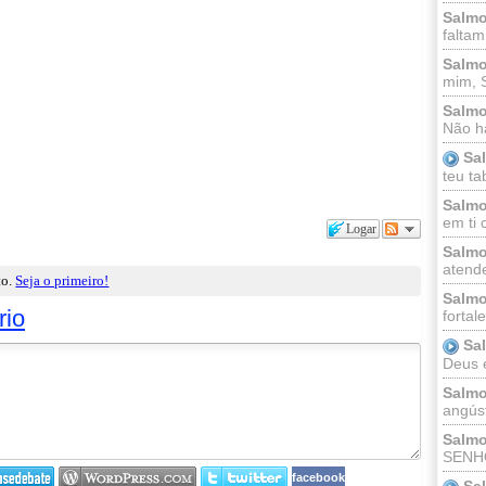
Salmo
faltam
Salmo
mim, 
Salmo
Não há
Sa
teu ta
Salmo
em ti 
Logar
Salmo
atende
to.
Seja o primeiro!
Salmo
rio
fortal
Sa
Deus e 
Salmo
angúst
Salmo
SENHO
facebook
Sa