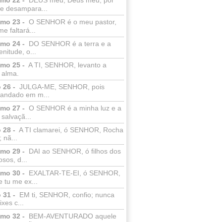
e desampara...
lmo 23 -
O SENHOR é o meu pastor,
e faltará...
lmo 24 -
DO SENHOR é a terra e a
enitude, o...
lmo 25 -
A TI, SENHOR, levanto a
 alma.
 26 -
JULGA-ME, SENHOR, pois
 andado em m...
lmo 27 -
O SENHOR é a minha luz e a
salvaçã...
 28 -
A TI clamarei, ó SENHOR, Rocha
 nã...
lmo 29 -
DAI ao SENHOR, ó filhos dos
sos, d...
lmo 30 -
EXALTAR-TE-EI, ó SENHOR,
 tu me ex...
 31 -
EM ti, SENHOR, confio; nunca
xes c...
lmo 32 -
BEM-AVENTURADO aquele