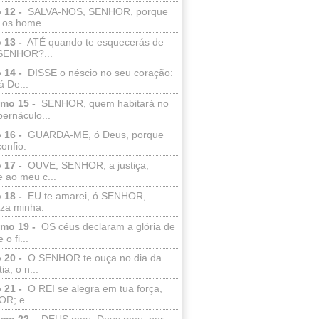
 12 -
SALVA-NOS, SENHOR, porque
 os home...
 13 -
ATÉ quando te esquecerás de
SENHOR?...
 14 -
DISSE o néscio no seu coração:
 De...
lmo 15 -
SENHOR, quem habitará no
bernáculo...
 16 -
GUARDA-ME, ó Deus, porque
confio.
 17 -
OUVE, SENHOR, a justiça;
 ao meu c...
 18 -
EU te amarei, ó SENHOR,
eza minha.
lmo 19 -
OS céus declaram a glória de
o fi...
 20 -
O SENHOR te ouça no dia da
ia, o n...
 21 -
O REI se alegra em tua força,
R; e ...
lmo 22 -
DEUS meu, Deus meu, por