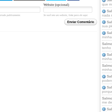
que m
Website (opcional)
Sa
nada m
trado publicamente.
Se você tem um website, linke para ele aqui.
Sa
Enviar Comentário
sua pl
Sa
minha
Salmo
tenho
Sa
minha 
Salmo
minha;
Sa
podero
Sa
porque
Salmo
me dei
Sa