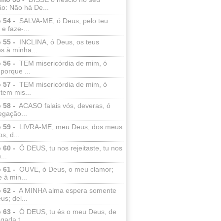
o: Não há De...
 54 -
SALVA-ME, ó Deus, pelo teu
e faze-...
 55 -
INCLINA, ó Deus, os teus
s à minha...
 56 -
TEM misericórdia de mim, ó
porque ...
 57 -
TEM misericórdia de mim, ó
tem mis...
 58 -
ACASO falais vós, deveras, ó
egação...
 59 -
LIVRA-ME, meu Deus, dos meus
s, d...
 60 -
Ó DEUS, tu nos rejeitaste, tu nos
...
 61 -
OUVE, ó Deus, o meu clamor;
 à min...
 62 -
A MINHA alma espera somente
s; del...
 63 -
Ó DEUS, tu és o meu Deus, de
ada t...