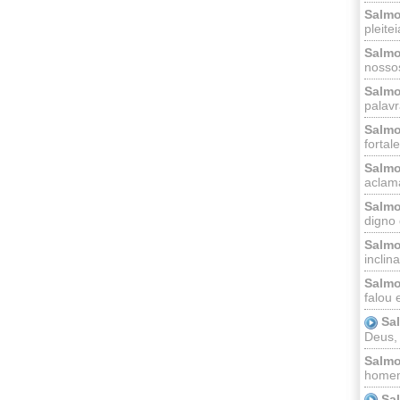
Salmo
pleitei
Salmo
nossos
Salmo
palavr
Salmo
fortal
Salmo
aclama
Salmo
digno 
Salmo
inclinai
Salmo
falou 
Sa
Deus,
Salmo
homem
Sa