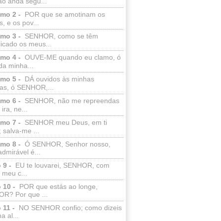
ão anda segu...
lmo 2 -
POR que se amotinam os
s, e os pov...
lmo 3 -
SENHOR, como se têm
licado os meus...
lmo 4 -
OUVE-ME quando eu clamo, ó
da minha...
lmo 5 -
DÁ ouvidos às minhas
ras, ó SENHOR,...
lmo 6 -
SENHOR, não me repreendas
ira, ne...
lmo 7 -
SENHOR meu Deus, em ti
; salva-me ...
lmo 8 -
Ó SENHOR, Senhor nosso,
dmirável é...
 9 -
EU te louvarei, SENHOR, com
 meu c...
 10 -
POR que estás ao longe,
R? Por que ...
 11 -
NO SENHOR confio; como dizeis
a al...