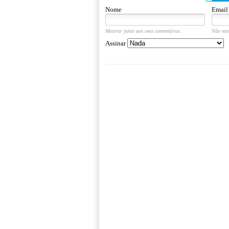
Nome
Email
Mostrar junto aos seus comentários.
Não mos
Assinar