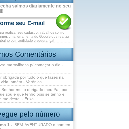
ceba salmos diariamente no seu
l!
ara realizar seu cadastro, trabalhos com o
rner, uma ferramenta do Google que realiza
abalho com agilidade e segurança!
imos Comentários
vra maravilhosa p/ começar o dia -
r obrigada por tudo o que fazes na
 vida, amém - Verônica
Senhor muito obrigado meu Pai, por
ue sou e que tenho,pois se tenho é
 me deste. - Erika
egue pelo número
lmo 1 -
BEM-AVENTURADO o homem