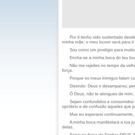
Por ti tenho sido sustentado desd
minha mãe; o meu louvor será para ti
Sou como um prodígio para muitos
Encha-se a minha boca do teu louv
Não me rejeites no tempo da vel
força.
Porque os meus inimigos falam co
Dizendo: Deus o desamparou; pers
Ó Deus, não te alongues de mim;
Sejam confundidos e consumidos 
opróbrio e de confusão aqueles que 
Mas eu esperarei continuamente, e
A minha boca manifestará a tua ju
delas.
Sairei na força do Senhor DEUS, fa