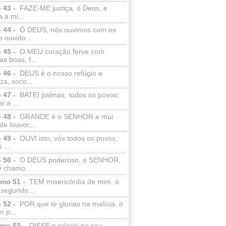
 43 -
FAZE-ME justiça, ó Deus, e
a a mi...
 44 -
Ó DEUS, nós ouvimos com os
 ouvido...
 45 -
O MEU coração ferve com
as boas, f...
 46 -
DEUS é o nosso refúgio e
eza, soco...
 47 -
BATEI palmas, todos os povos;
i a ...
 48 -
GRANDE é o SENHOR e mui
de louvor,...
 49 -
OUVI isto, vós todos os povos;
 ...
 50 -
O DEUS poderoso, o SENHOR,
e chamo...
lmo 51 -
TEM misericórdia de mim, ó
 segundo...
 52 -
POR que te glorias na malícia, ó
 p...
lmo 53 -
DISSE o néscio no seu