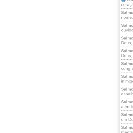
coraçã
Salmo
nome, 
Salmo
ouvido
Salmo
Deus, 
Salmo
Deus, 
Salmo
congr
Salmo
inimigo
Salmo
espalh
Salmo
atende
Salmo
em Deu
Salmo
madrug