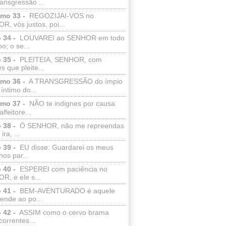
ransgressão ...
lmo 33 -
REGOZIJAI-VOS no
, vós justos, poi...
 34 -
LOUVAREI ao SENHOR em todo
o; o se...
 35 -
PLEITEIA, SENHOR, com
s que pleite...
lmo 36 -
A TRANSGRESSÃO do ímpio
 íntimo do...
lmo 37 -
NÃO te indignes por causa
lfeitore...
 38 -
Ó SENHOR, não me repreendas
ira, ...
 39 -
EU disse: Guardarei os meus
os par...
 40 -
ESPEREI com paciência no
R, e ele s...
 41 -
BEM-AVENTURADO é aquele
ende ao po...
 42 -
ASSIM como o cervo brama
correntes...