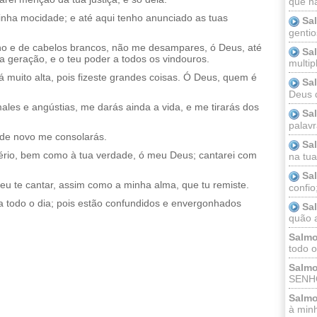
que n
nha mocidade; e até aqui tenho anunciado as tuas
Sa
gentio
o e de cabelos brancos, não me desampares, ó Deus, até
Sa
a geração, e o teu poder a todos os vindouros.
multip
á muito alta, pois fizeste grandes coisas. Ó Deus, quem é
Sa
Deus 
males e angústias, me darás ainda a vida, e me tirarás dos
Sa
palav
de novo me consolarás.
Sa
ério, bem como à tua verdade, ó meu Deus; cantarei com
na tua 
Sa
eu te cantar, assim como a minha alma, que tu remiste.
confio
iça todo o dia; pois estão confundidos e envergonhados
Sa
quão a
Salmo
todo o
Salmo
SENHO
Salmo
à minh