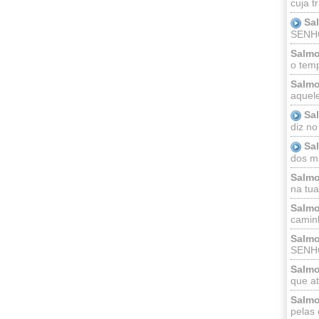
cuja t
Sa
SENHOR
Salmo
o temp
Salmo
aquele
Sa
diz no
Sa
dos ma
Salmo
na tua 
Salmo
caminh
Salmo
SENHO
Salmo
que at
Salmo
pelas 