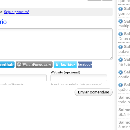
que n
Sa
to.
Seja o primeiro!
gentio
rio
Sa
multip
Sa
Deus 
Sa
palav
Sa
na tua 
facebook
Sa
Website (opcional)
confio
Sa
trado publicamente.
Se você tem um website, linke para ele aqui.
quão a
Enviar Comentário
Salmo
todo o
Salmo
SENHO
Salmo
à minh