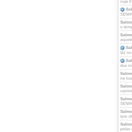
cuja t
Sa
SENHOR
Salmo
o temp
Salmo
aquele
Sa
diz no
Sa
dos ma
Salmo
na tua 
Salmo
caminh
Salmo
SENHO
Salmo
que at
Salmo
pelas 