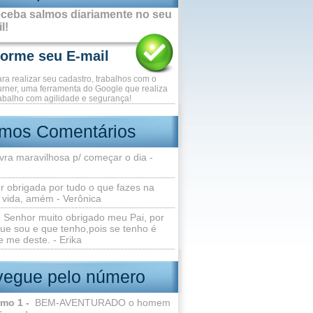
ceba salmos diariamente no seu
l!
ara realizar seu cadastro, trabalhos com o
rner, uma ferramenta do Google que realiza
abalho com agilidade e segurança!
imos Comentários
vra maravilhosa p/ começar o dia -
r obrigada por tudo o que fazes na
 vida, amém - Verônica
Senhor muito obrigado meu Pai, por
ue sou e que tenho,pois se tenho é
 me deste. - Erika
egue pelo número
lmo 1 -
BEM-AVENTURADO o homem