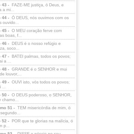
 43 -
FAZE-ME justiça, ó Deus, e
a a mi...
 44 -
Ó DEUS, nós ouvimos com os
 ouvido...
 45 -
O MEU coração ferve com
as boas, f...
 46 -
DEUS é o nosso refúgio e
eza, soco...
 47 -
BATEI palmas, todos os povos;
i a ...
 48 -
GRANDE é o SENHOR e mui
de louvor,...
 49 -
OUVI isto, vós todos os povos;
 ...
 50 -
O DEUS poderoso, o SENHOR,
e chamo...
lmo 51 -
TEM misericórdia de mim, ó
 segundo...
 52 -
POR que te glorias na malícia, ó
 p...
lmo 53 -
DISSE o néscio no seu