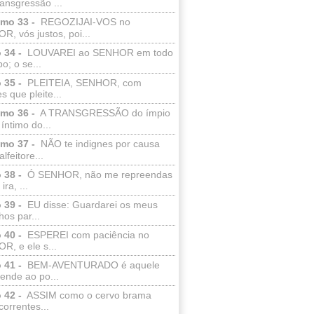
ransgressão ...
lmo 33 -
REGOZIJAI-VOS no
, vós justos, poi...
 34 -
LOUVAREI ao SENHOR em todo
o; o se...
 35 -
PLEITEIA, SENHOR, com
s que pleite...
lmo 36 -
A TRANSGRESSÃO do ímpio
 íntimo do...
lmo 37 -
NÃO te indignes por causa
lfeitore...
 38 -
Ó SENHOR, não me repreendas
ira, ...
 39 -
EU disse: Guardarei os meus
os par...
 40 -
ESPEREI com paciência no
R, e ele s...
 41 -
BEM-AVENTURADO é aquele
ende ao po...
 42 -
ASSIM como o cervo brama
correntes...