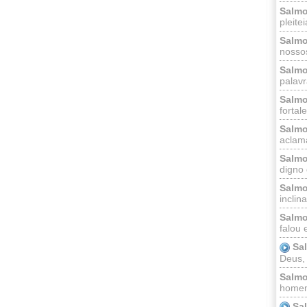
Salmo
pleitei
Salmo
nossos
Salmo
palavr
Salmo
fortal
Salmo
aclama
Salmo
digno 
Salmo
inclinai
Salmo
falou 
Sa
Deus,
Salmo
homem
Sa