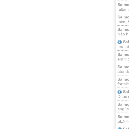
Salmo
faltam
Salmo
mim, 
Salmo
Não há
Sa
teu ta
Salmo
em ti 
Salmo
atende
Salmo
fortal
Sa
Deus e 
Salmo
angúst
Salmo
SENHO
Sa