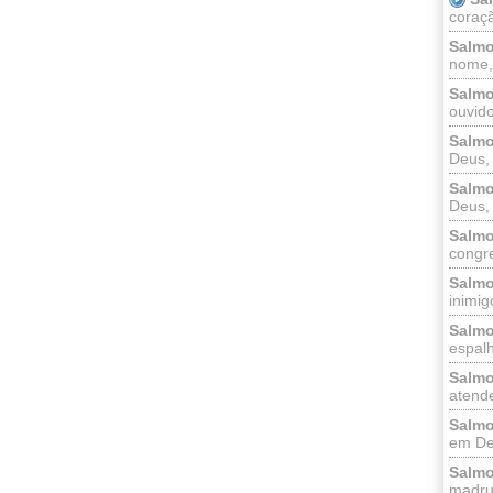
coraçã
Salmo
nome, 
Salmo
ouvido
Salmo
Deus, 
Salmo
Deus, 
Salmo
congr
Salmo
inimigo
Salmo
espalh
Salmo
atende
Salmo
em Deu
Salmo
madrug