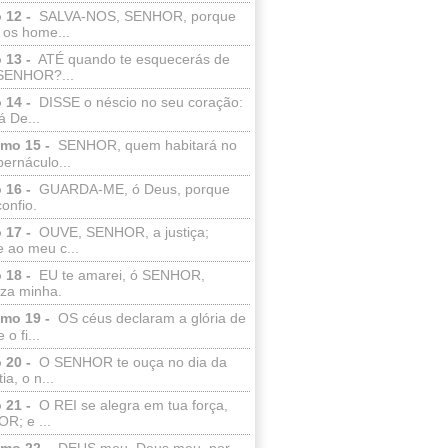
 12 -
SALVA-NOS, SENHOR, porque
 os home...
 13 -
ATÉ quando te esquecerás de
SENHOR?...
 14 -
DISSE o néscio no seu coração:
 De...
lmo 15 -
SENHOR, quem habitará no
bernáculo...
 16 -
GUARDA-ME, ó Deus, porque
confio.
 17 -
OUVE, SENHOR, a justiça;
 ao meu c...
 18 -
EU te amarei, ó SENHOR,
eza minha.
lmo 19 -
OS céus declaram a glória de
o fi...
 20 -
O SENHOR te ouça no dia da
ia, o n...
 21 -
O REI se alegra em tua força,
R; e ...
lmo 22 -
DEUS meu, Deus meu, por