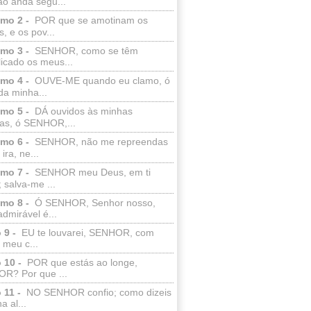
ão anda segu...
lmo 2 -
POR que se amotinam os
s, e os pov...
lmo 3 -
SENHOR, como se têm
licado os meus...
lmo 4 -
OUVE-ME quando eu clamo, ó
da minha...
lmo 5 -
DÁ ouvidos às minhas
ras, ó SENHOR,...
lmo 6 -
SENHOR, não me repreendas
ira, ne...
lmo 7 -
SENHOR meu Deus, em ti
; salva-me ...
lmo 8 -
Ó SENHOR, Senhor nosso,
dmirável é...
 9 -
EU te louvarei, SENHOR, com
 meu c...
 10 -
POR que estás ao longe,
R? Por que ...
 11 -
NO SENHOR confio; como dizeis
a al...