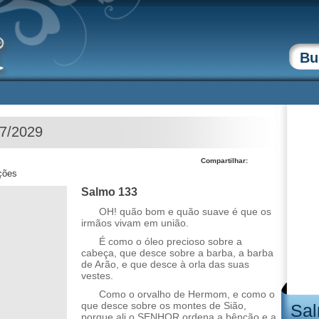
07/2029
Compartilhar:
ções
Salmo 133
OH! quão bom e quão suave é que os
irmãos vivam em união.
É como o óleo precioso sobre a
cabeça, que desce sobre a barba, a barba
de Arão, e que desce à orla das suas
vestes.
Como o orvalho de Hermom, e como o
que desce sobre os montes de Sião,
Sal
porque ali o SENHOR ordena a bênção e a