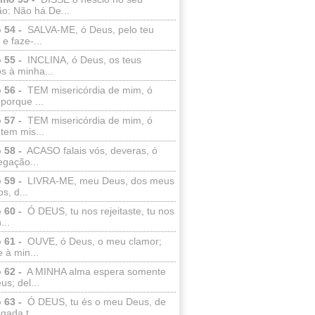
o: Não há De...
 54 -
SALVA-ME, ó Deus, pelo teu
e faze-...
 55 -
INCLINA, ó Deus, os teus
s à minha...
 56 -
TEM misericórdia de mim, ó
porque ...
 57 -
TEM misericórdia de mim, ó
tem mis...
 58 -
ACASO falais vós, deveras, ó
egação...
 59 -
LIVRA-ME, meu Deus, dos meus
s, d...
 60 -
Ó DEUS, tu nos rejeitaste, tu nos
...
 61 -
OUVE, ó Deus, o meu clamor;
 à min...
 62 -
A MINHA alma espera somente
s; del...
 63 -
Ó DEUS, tu és o meu Deus, de
ada t...