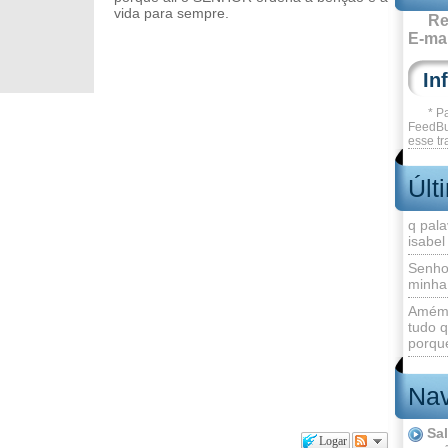
vida para sempre.
Re
E-mai
* P
FeedBu
esse tr
Últ
q pala
isabel
Senho
minha
Amém 
tudo q
porque
Nav
Sa
Logar