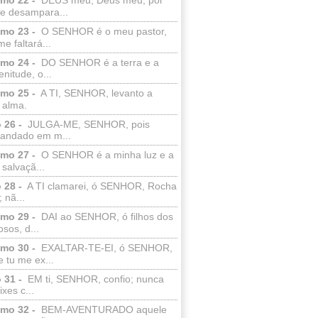
e desampara...
lmo 23 -
O SENHOR é o meu pastor,
e faltará...
lmo 24 -
DO SENHOR é a terra e a
enitude, o...
lmo 25 -
A TI, SENHOR, levanto a
 alma.
 26 -
JULGA-ME, SENHOR, pois
 andado em m...
lmo 27 -
O SENHOR é a minha luz e a
salvaçã...
 28 -
A TI clamarei, ó SENHOR, Rocha
 nã...
lmo 29 -
DAI ao SENHOR, ó filhos dos
sos, d...
lmo 30 -
EXALTAR-TE-EI, ó SENHOR,
 tu me ex...
 31 -
EM ti, SENHOR, confio; nunca
xes c...
lmo 32 -
BEM-AVENTURADO aquele