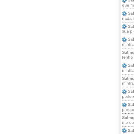
que m
Sa
nada m
Sa
sua pl
Sa
minha
Salmo
tenho
Sa
minha 
Salmo
minha;
Sa
podero
Sa
porque
Salmo
me dei
Sa