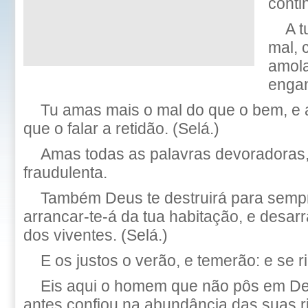
conti
A t
mal,
amola
enga
Tu amas mais o mal do que o bem, e 
que o falar a retidão. (Selá.)
Amas todas as palavras devoradoras,
fraudulenta.
Também Deus te destruirá para sempre
arrancar-te-á da tua habitação, e desarr
dos viventes. (Selá.)
E os justos o verão, e temerão: e se r
Eis aqui o homem que não pôs em Deu
antes confiou na abundância das suas r