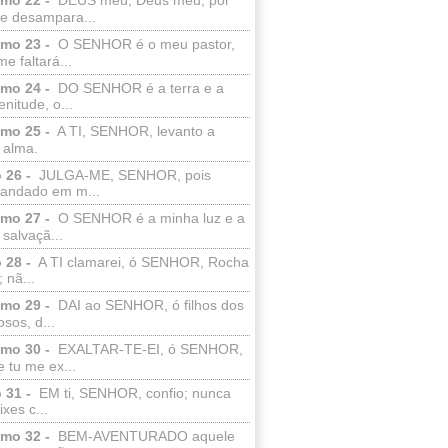
e desampara...
lmo 23 -
O SENHOR é o meu pastor,
e faltará...
lmo 24 -
DO SENHOR é a terra e a
enitude, o...
lmo 25 -
A TI, SENHOR, levanto a
 alma.
 26 -
JULGA-ME, SENHOR, pois
 andado em m...
lmo 27 -
O SENHOR é a minha luz e a
salvaçã...
 28 -
A TI clamarei, ó SENHOR, Rocha
 nã...
lmo 29 -
DAI ao SENHOR, ó filhos dos
sos, d...
lmo 30 -
EXALTAR-TE-EI, ó SENHOR,
 tu me ex...
 31 -
EM ti, SENHOR, confio; nunca
xes c...
lmo 32 -
BEM-AVENTURADO aquele