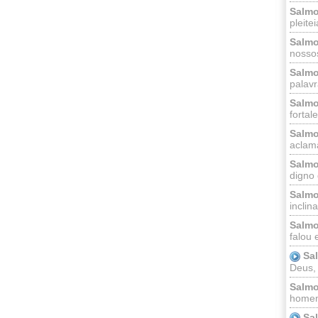
Salmo
pleitei
Salmo
nossos
Salmo
palavr
Salmo
fortal
Salmo
aclama
Salmo
digno 
Salmo
inclinai
Salmo
falou 
Sa
Deus,
Salmo
homem
Sa