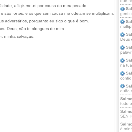
que n
üidade; afligir-me-ei por causa do meu pecado.
Sa
 e são fortes, e os que sem causa me odeiam se multiplicam.
gentio
s adversários, porquanto eu sigo o que é bom.
Sa
multip
u Deus, não te alongues de mim.
Sa
r, minha salvação.
Deus 
Sa
palav
Sa
na tua 
Sa
confio
Sa
quão a
Salmo
todo o
Salmo
SENHO
Salmo
à minh