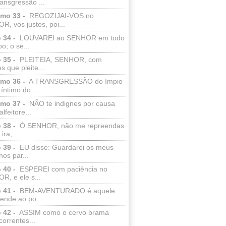
ransgressão ...
lmo 33 -
REGOZIJAI-VOS no
, vós justos, poi...
 34 -
LOUVAREI ao SENHOR em todo
o; o se...
 35 -
PLEITEIA, SENHOR, com
s que pleite...
lmo 36 -
A TRANSGRESSÃO do ímpio
 íntimo do...
lmo 37 -
NÃO te indignes por causa
lfeitore...
 38 -
Ó SENHOR, não me repreendas
ira, ...
 39 -
EU disse: Guardarei os meus
os par...
 40 -
ESPEREI com paciência no
R, e ele s...
 41 -
BEM-AVENTURADO é aquele
ende ao po...
 42 -
ASSIM como o cervo brama
correntes...