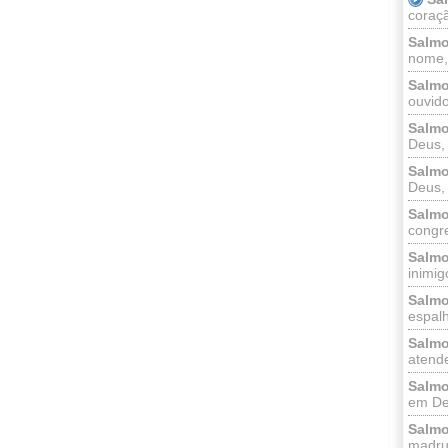
coraçã
Salmo
nome, 
Salmo
ouvido
Salmo
Deus, 
Salmo
Deus, 
Salmo
congr
Salmo
inimigo
Salmo
espalh
Salmo
atende
Salmo
em Deu
Salmo
madrug