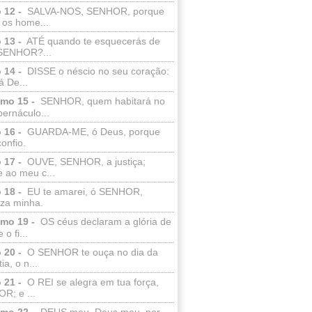
 12 -
SALVA-NOS, SENHOR, porque
 os home...
 13 -
ATÉ quando te esquecerás de
SENHOR?...
 14 -
DISSE o néscio no seu coração:
 De...
lmo 15 -
SENHOR, quem habitará no
bernáculo...
 16 -
GUARDA-ME, ó Deus, porque
confio.
 17 -
OUVE, SENHOR, a justiça;
 ao meu c...
 18 -
EU te amarei, ó SENHOR,
eza minha.
lmo 19 -
OS céus declaram a glória de
o fi...
 20 -
O SENHOR te ouça no dia da
ia, o n...
 21 -
O REI se alegra em tua força,
R; e ...
lmo 22 -
DEUS meu, Deus meu, por