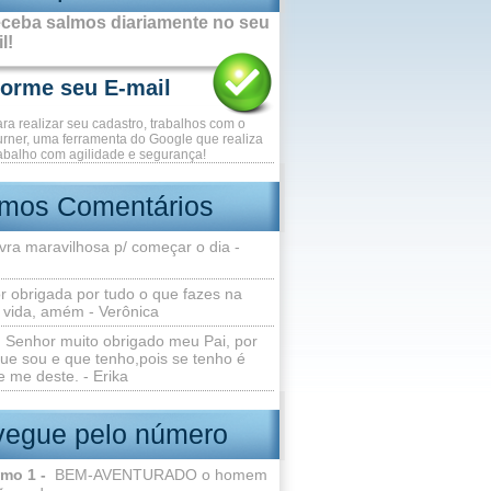
ceba salmos diariamente no seu
l!
ara realizar seu cadastro, trabalhos com o
rner, uma ferramenta do Google que realiza
abalho com agilidade e segurança!
imos Comentários
vra maravilhosa p/ começar o dia -
r obrigada por tudo o que fazes na
 vida, amém - Verônica
Senhor muito obrigado meu Pai, por
ue sou e que tenho,pois se tenho é
 me deste. - Erika
egue pelo número
lmo 1 -
BEM-AVENTURADO o homem