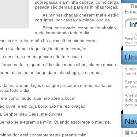
sobrepassam a minha cabeça; como carga
Re
pesada são demais para as minhas forças.
E-mai
As minhas chagas cheiram mal e estão
corruptas, por causa da minha loucura.
Estou encurvado, estou muito abatido,
ando lamentando todo o dia.
* P
FeedBu
heias de ardor, e não há coisa sã na minha carne.
esse tr
enho rugido pela inquietação do meu coração.
Últ
meu desejo, e o meu gemido não te é oculto.
força me falta; quanto à luz dos meus olhos, ela me deixou.
q pala
nheiros estão ao longe da minha chaga; e os meus
isabel
Senho
ida me armam laços e os que procuram o meu mal falam
minha
cias todo o dia.
Amém 
e era como mudo, que não abre a boca.
tudo q
porque
o ouve, e em cuja boca não há reprovação.
u, Senhor meu Deus, me ouvirás.
Nav
que não se alegrem de mim. Quando escorrega o meu pé,
Sa
 minha dor está constantemente perante mim.