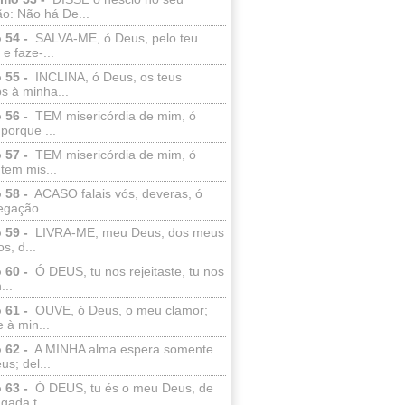
o: Não há De...
 54 -
SALVA-ME, ó Deus, pelo teu
e faze-...
 55 -
INCLINA, ó Deus, os teus
s à minha...
 56 -
TEM misericórdia de mim, ó
porque ...
 57 -
TEM misericórdia de mim, ó
tem mis...
 58 -
ACASO falais vós, deveras, ó
egação...
 59 -
LIVRA-ME, meu Deus, dos meus
s, d...
 60 -
Ó DEUS, tu nos rejeitaste, tu nos
...
 61 -
OUVE, ó Deus, o meu clamor;
 à min...
 62 -
A MINHA alma espera somente
s; del...
 63 -
Ó DEUS, tu és o meu Deus, de
ada t...