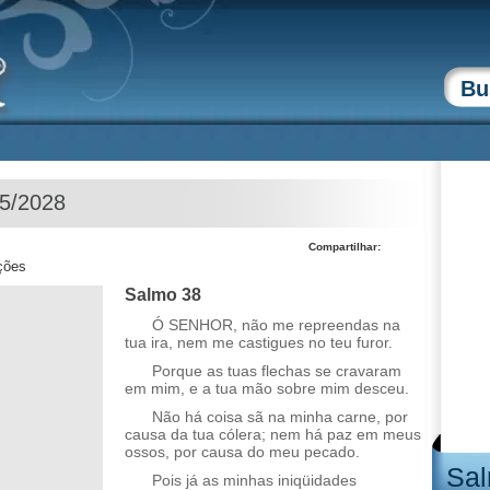
05/2028
Compartilhar:
ções
Salmo 38
Ó SENHOR, não me repreendas na
tua ira, nem me castigues no teu furor.
Porque as tuas flechas se cravaram
em mim, e a tua mão sobre mim desceu.
Não há coisa sã na minha carne, por
causa da tua cólera; nem há paz em meus
ossos, por causa do meu pecado.
Sal
Pois já as minhas iniqüidades