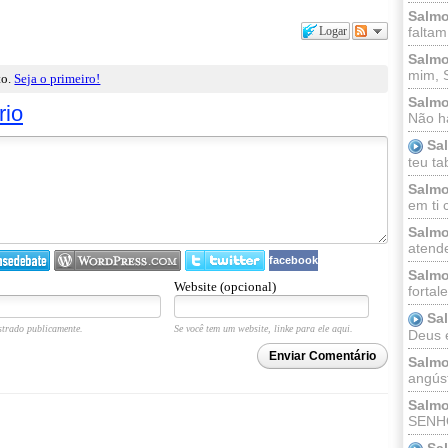
Salmo
Logar
faltam
Salmo
mim, 
to.
Seja o primeiro!
Salmo
rio
Não há
Sa
teu ta
Salmo
em ti 
Salmo
atende
facebook
Salmo
Website (opcional)
fortal
Sa
trado publicamente.
Se você tem um website, linke para ele aqui.
Deus e 
Enviar Comentário
Salmo
angúst
Salmo
SENHO
Sa