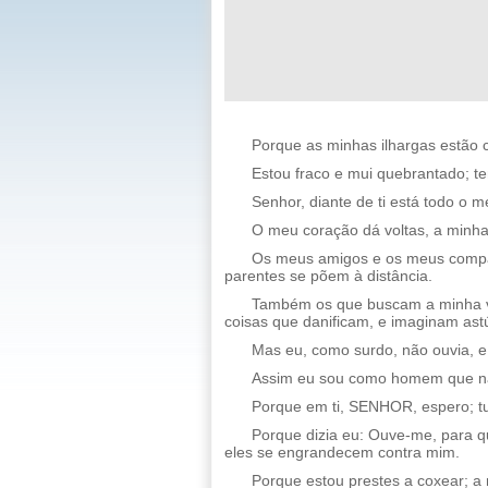
Porque as minhas ilhargas estão c
Estou fraco e mui quebrantado; t
Senhor, diante de ti está todo o 
O meu coração dá voltas, a minha 
Os meus amigos e os meus compa
parentes se põem à distância.
Também os que buscam a minha v
coisas que danificam, e imaginam astú
Mas eu, como surdo, não ouvia, 
Assim eu sou como homem que nã
Porque em ti, SENHOR, espero; t
Porque dizia eu: Ouve-me, para 
eles se engrandecem contra mim.
Porque estou prestes a coxear; a