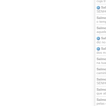
cuja t
Sa
SENHOR
Salmo
o temp
Salmo
aquele
Sa
diz no
Sa
dos ma
Salmo
na tua 
Salmo
caminh
Salmo
SENHO
Salmo
que at
Salmo
pelas 