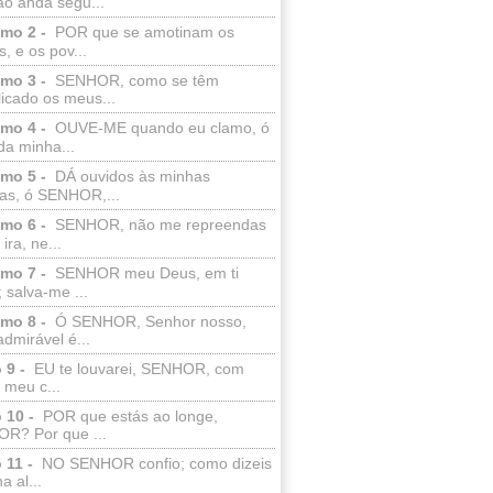
ão anda segu...
lmo 2 -
POR que se amotinam os
s, e os pov...
lmo 3 -
SENHOR, como se têm
licado os meus...
lmo 4 -
OUVE-ME quando eu clamo, ó
da minha...
lmo 5 -
DÁ ouvidos às minhas
ras, ó SENHOR,...
lmo 6 -
SENHOR, não me repreendas
ira, ne...
lmo 7 -
SENHOR meu Deus, em ti
; salva-me ...
lmo 8 -
Ó SENHOR, Senhor nosso,
dmirável é...
 9 -
EU te louvarei, SENHOR, com
 meu c...
 10 -
POR que estás ao longe,
R? Por que ...
 11 -
NO SENHOR confio; como dizeis
a al...