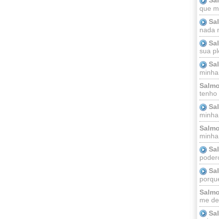
que m
Sa
nada m
Sa
sua pl
Sa
minha
Salmo
tenho
Sa
minha 
Salmo
minha;
Sa
podero
Sa
porque
Salmo
me dei
Sa