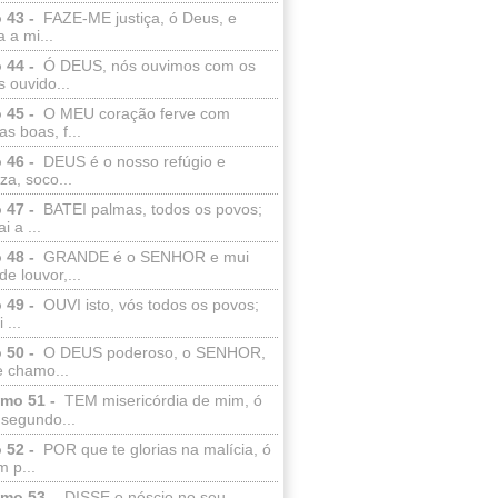
 43 -
FAZE-ME justiça, ó Deus, e
a a mi...
 44 -
Ó DEUS, nós ouvimos com os
 ouvido...
 45 -
O MEU coração ferve com
as boas, f...
 46 -
DEUS é o nosso refúgio e
eza, soco...
 47 -
BATEI palmas, todos os povos;
i a ...
 48 -
GRANDE é o SENHOR e mui
de louvor,...
 49 -
OUVI isto, vós todos os povos;
 ...
 50 -
O DEUS poderoso, o SENHOR,
e chamo...
lmo 51 -
TEM misericórdia de mim, ó
 segundo...
 52 -
POR que te glorias na malícia, ó
 p...
lmo 53 -
DISSE o néscio no seu