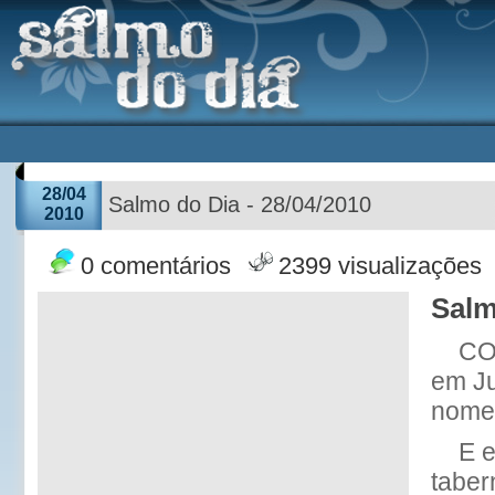
28/04
Salmo do Dia - 28/04/2010
2010
0 comentários
2399 visualizações
Salm
CO
em Ju
nome 
E 
taber