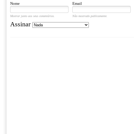
Nome
Email
Mostrar junto aos seus comentários.
Não mostrado publicamente.
Assinar