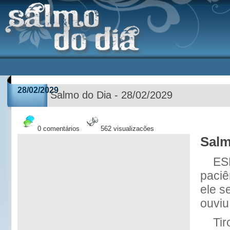
28/02/2029
Salmo do Dia - 28/02/2029
0 comentários
562 visualizações
Salm
ES
paci
ele s
ouviu
Ti