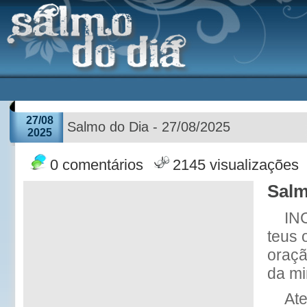
27/08
Salmo do Dia - 27/08/2025
2025
0 comentários
2145 visualizações
Salm
IN
teus 
oraçã
da mi
At