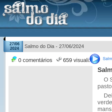
27/06
Salmo do Dia - 27/06/2024
2024
0 comentários
659 visualizações
Salm
O 
pasto
De
verde
mans