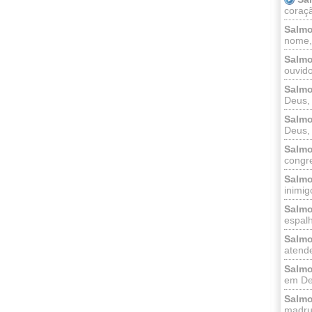
coraçã
Salmo
nome, 
Salmo
ouvido
Salmo
Deus, 
Salmo
Deus, 
Salmo
congr
Salmo
inimigo
Salmo
espalh
Salmo
atende
Salmo
em Deu
Salmo
madrug