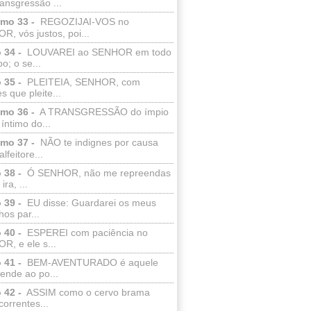
ransgressão ...
lmo 33 -
REGOZIJAI-VOS no
, vós justos, poi...
 34 -
LOUVAREI ao SENHOR em todo
o; o se...
 35 -
PLEITEIA, SENHOR, com
s que pleite...
lmo 36 -
A TRANSGRESSÃO do ímpio
 íntimo do...
lmo 37 -
NÃO te indignes por causa
lfeitore...
 38 -
Ó SENHOR, não me repreendas
ira, ...
 39 -
EU disse: Guardarei os meus
os par...
 40 -
ESPEREI com paciência no
R, e ele s...
 41 -
BEM-AVENTURADO é aquele
ende ao po...
 42 -
ASSIM como o cervo brama
correntes...