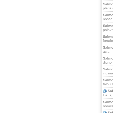
Salmo
pleitei
Salmo
nossos
Salmo
palavr
Salmo
fortal
Salmo
aclama
Salmo
digno 
Salmo
inclinai
Salmo
falou 
Sa
Deus,
Salmo
homem
Sa