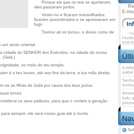
Porque eis que os reis se ajuntaram;
Re
eles passaram juntos.
E-mai
Viram-no e ficaram maravilhados;
ficaram assombrados e se apressaram em
fugir.
Tremor ali os tomou, e dores como de
* P
FeedBu
esse tr
 um vento oriental.
a cidade do SENHOR dos Exércitos, na cidade do nosso
Últ
 (Selá.)
ignidade, no meio do teu templo.
q pala
isabel
m é o teu louvor, até aos fins da terra; a tua mão direita
Senho
minha
m-se as filhas de Judá por causa dos teus juízos.
 suas torres.
Amém 
tudo q
nsiderai os seus palácios, para que o conteis à geração
porque
para sempre; ele será nosso guia até à morte.
Nav
Sa