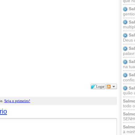
que n
Sa
gentio
Sa
multip
Sa
Deus 
Sa
palav
Sa
na tua 
Sa
confio
Logar
Sa
quão a
to.
Seja o primeiro!
Salmo
todo o
rio
Salmo
SENHO
Salmo
à minh