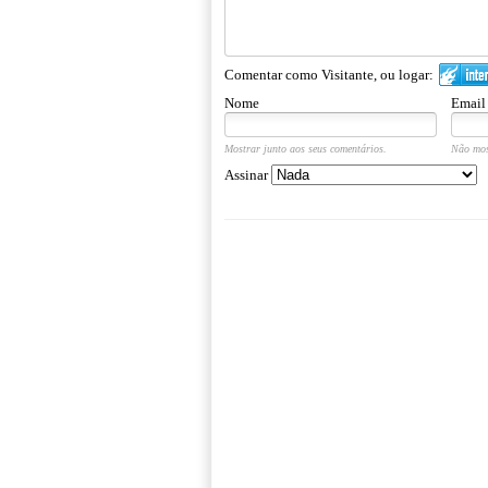
Comentar como Visitante, ou logar:
Nome
Email
Mostrar junto aos seus comentários.
Não mos
Assinar