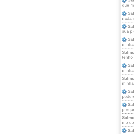
que m
Sa
nada m
Sa
sua pl
Sa
minha
Salmo
tenho
Sa
minha 
Salmo
minha;
Sa
podero
Sa
porque
Salmo
me dei
Sa