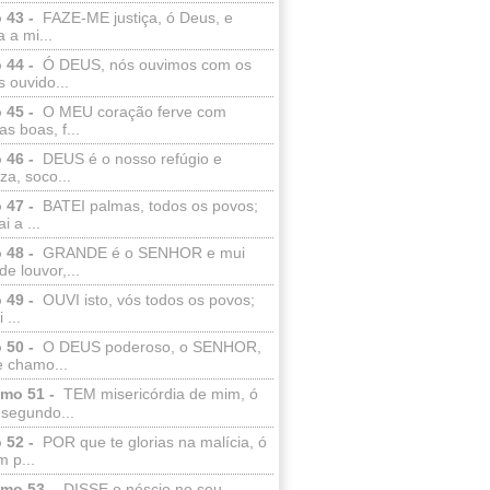
 43 -
FAZE-ME justiça, ó Deus, e
a a mi...
 44 -
Ó DEUS, nós ouvimos com os
 ouvido...
 45 -
O MEU coração ferve com
as boas, f...
 46 -
DEUS é o nosso refúgio e
eza, soco...
 47 -
BATEI palmas, todos os povos;
i a ...
 48 -
GRANDE é o SENHOR e mui
de louvor,...
 49 -
OUVI isto, vós todos os povos;
 ...
 50 -
O DEUS poderoso, o SENHOR,
e chamo...
lmo 51 -
TEM misericórdia de mim, ó
 segundo...
 52 -
POR que te glorias na malícia, ó
 p...
lmo 53 -
DISSE o néscio no seu