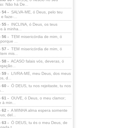
o: Não há De...
 54 -
SALVA-ME, ó Deus, pelo teu
e faze-...
 55 -
INCLINA, ó Deus, os teus
s à minha...
 56 -
TEM misericórdia de mim, ó
porque ...
 57 -
TEM misericórdia de mim, ó
tem mis...
 58 -
ACASO falais vós, deveras, ó
egação...
 59 -
LIVRA-ME, meu Deus, dos meus
s, d...
 60 -
Ó DEUS, tu nos rejeitaste, tu nos
...
 61 -
OUVE, ó Deus, o meu clamor;
 à min...
 62 -
A MINHA alma espera somente
s; del...
 63 -
Ó DEUS, tu és o meu Deus, de
ada t...