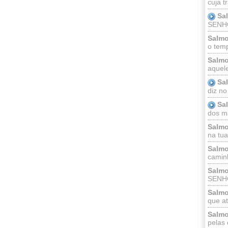
cuja t
Sa
SENHOR
Salmo
o temp
Salmo
aquele
Sa
diz no
Sa
dos ma
Salmo
na tua 
Salmo
caminh
Salmo
SENHO
Salmo
que at
Salmo
pelas 