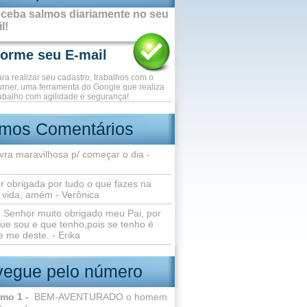
ceba salmos diariamente no seu
l!
ara realizar seu cadastro, trabalhos com o
rner, uma ferramenta do Google que realiza
abalho com agilidade e segurança!
imos Comentários
vra maravilhosa p/ começar o dia -
r obrigada por tudo o que fazes na
 vida, amém - Verônica
Senhor muito obrigado meu Pai, por
ue sou e que tenho,pois se tenho é
 me deste. - Erika
egue pelo número
lmo 1 -
BEM-AVENTURADO o homem