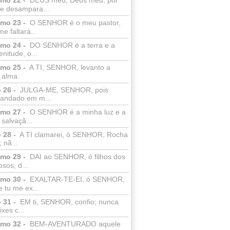
e desampara...
lmo 23 -
O SENHOR é o meu pastor,
e faltará...
lmo 24 -
DO SENHOR é a terra e a
enitude, o...
lmo 25 -
A TI, SENHOR, levanto a
 alma.
 26 -
JULGA-ME, SENHOR, pois
 andado em m...
lmo 27 -
O SENHOR é a minha luz e a
salvaçã...
 28 -
A TI clamarei, ó SENHOR, Rocha
 nã...
lmo 29 -
DAI ao SENHOR, ó filhos dos
sos, d...
lmo 30 -
EXALTAR-TE-EI, ó SENHOR,
 tu me ex...
 31 -
EM ti, SENHOR, confio; nunca
xes c...
lmo 32 -
BEM-AVENTURADO aquele