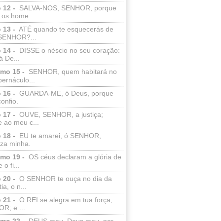
 12 -
SALVA-NOS, SENHOR, porque
 os home...
 13 -
ATÉ quando te esquecerás de
SENHOR?...
 14 -
DISSE o néscio no seu coração:
 De...
lmo 15 -
SENHOR, quem habitará no
bernáculo...
 16 -
GUARDA-ME, ó Deus, porque
confio.
 17 -
OUVE, SENHOR, a justiça;
 ao meu c...
 18 -
EU te amarei, ó SENHOR,
eza minha.
lmo 19 -
OS céus declaram a glória de
o fi...
 20 -
O SENHOR te ouça no dia da
ia, o n...
 21 -
O REI se alegra em tua força,
R; e ...
lmo 22 -
DEUS meu, Deus meu, por