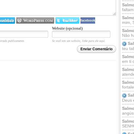
Salmo
faltam
Salmo
facebook
mim, 
Website (opcional)
Salmo
Não há
trado publicamente.
Se você tem um website, linke para ele aqui.
Sa
teu ta
Enviar Comentário
Salmo
em ti 
Salmo
atende
Salmo
fortal
Sa
Deus e 
Salmo
angúst
Salmo
SENHO
Sa