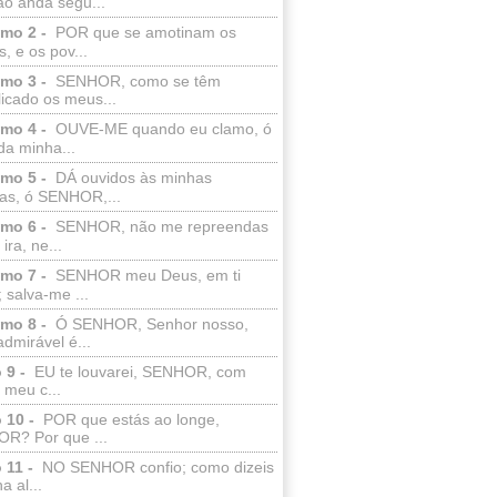
ão anda segu...
lmo 2 -
POR que se amotinam os
s, e os pov...
lmo 3 -
SENHOR, como se têm
licado os meus...
lmo 4 -
OUVE-ME quando eu clamo, ó
da minha...
lmo 5 -
DÁ ouvidos às minhas
ras, ó SENHOR,...
lmo 6 -
SENHOR, não me repreendas
ira, ne...
lmo 7 -
SENHOR meu Deus, em ti
; salva-me ...
lmo 8 -
Ó SENHOR, Senhor nosso,
dmirável é...
 9 -
EU te louvarei, SENHOR, com
 meu c...
 10 -
POR que estás ao longe,
R? Por que ...
 11 -
NO SENHOR confio; como dizeis
a al...