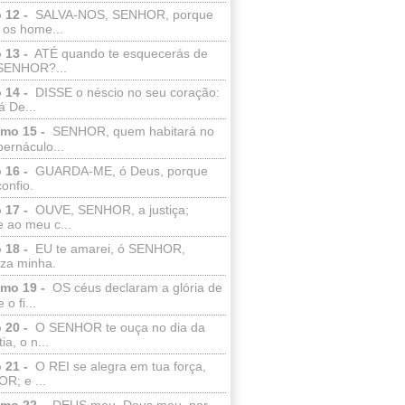
 12 -
SALVA-NOS, SENHOR, porque
 os home...
 13 -
ATÉ quando te esquecerás de
SENHOR?...
 14 -
DISSE o néscio no seu coração:
 De...
lmo 15 -
SENHOR, quem habitará no
bernáculo...
 16 -
GUARDA-ME, ó Deus, porque
confio.
 17 -
OUVE, SENHOR, a justiça;
 ao meu c...
 18 -
EU te amarei, ó SENHOR,
eza minha.
lmo 19 -
OS céus declaram a glória de
o fi...
 20 -
O SENHOR te ouça no dia da
ia, o n...
 21 -
O REI se alegra em tua força,
R; e ...
lmo 22 -
DEUS meu, Deus meu, por