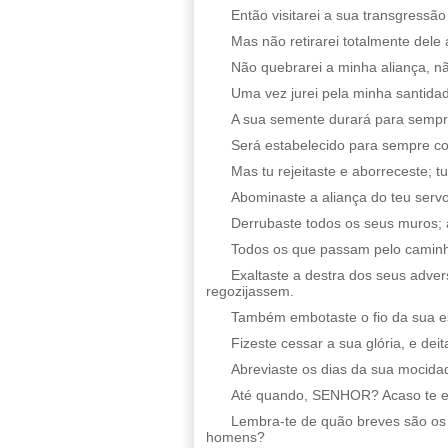
Então visitarei a sua transgressã
Mas não retirarei totalmente dele 
Não quebrarei a minha aliança, nã
Uma vez jurei pela minha santidad
A sua semente durará para sempre
Será estabelecido para sempre co
Mas tu rejeitaste e aborreceste; tu
Abominaste a aliança do teu servo
Derrubaste todos os seus muros; a
Todos os que passam pelo caminho
Exaltaste a destra dos seus adver
regozijassem.
Também embotaste o fio da sua es
Fizeste cessar a sua glória, e deit
Abreviaste os dias da sua mocidad
Até quando, SENHOR? Acaso te es
Lembra-te de quão breves são os m
homens?