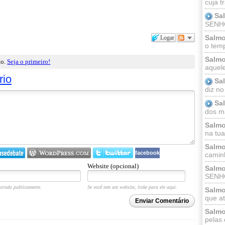
cuja t
Sa
SENHOR
Salmo
Logar
o temp
Salmo
to.
Seja o primeiro!
aquele
rio
Sa
diz no
Sa
dos ma
Salmo
na tua 
Salmo
facebook
caminh
Website (opcional)
Salmo
SENHO
trado publicamente.
Se você tem um website, linke para ele aqui.
Salmo
que at
Enviar Comentário
Salmo
pelas 