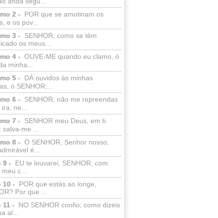
ão anda segu...
lmo 2 -
POR que se amotinam os
s, e os pov...
lmo 3 -
SENHOR, como se têm
licado os meus...
lmo 4 -
OUVE-ME quando eu clamo, ó
da minha...
lmo 5 -
DÁ ouvidos às minhas
ras, ó SENHOR,...
lmo 6 -
SENHOR, não me repreendas
ira, ne...
lmo 7 -
SENHOR meu Deus, em ti
; salva-me ...
lmo 8 -
Ó SENHOR, Senhor nosso,
dmirável é...
 9 -
EU te louvarei, SENHOR, com
 meu c...
 10 -
POR que estás ao longe,
R? Por que ...
 11 -
NO SENHOR confio; como dizeis
a al...