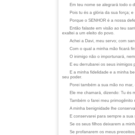
Em teu nome se alegrará todo o dia
Pois tu és a glória da sua força; 
Porque o SENHOR é a nossa defesa
Então falaste em visão ao teu san
exaltei a um eleito do povo.
Achei a Davi, meu servo; com sant
Com o qual a minha mão ficará fir
O inimigo não o importunará, nem o
E eu derrubarei os seus inimigos p
E a minha fidelidade e a minha b
seu poder.
Porei também a sua mão no mar, e 
Ele me chamará, dizendo: Tu és m
Também o farei meu primogênito m
A minha benignidade lhe conservar
E conservarei para sempre a sua 
Se os seus filhos deixarem a minh
Se profanarem os meus preceito