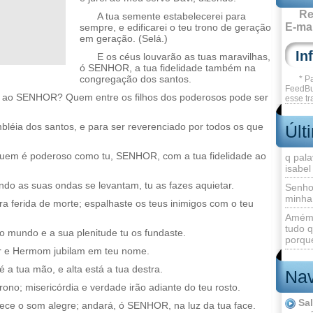
Re
A tua semente estabelecerei para
E-mai
sempre, e edificarei o teu trono de geração
em geração. (Selá.)
E os céus louvarão as tuas maravilhas,
ó SENHOR, a tua fidelidade também na
congregação dos santos.
* P
FeedBu
r ao SENHOR? Quem entre os filhos dos poderosos pode ser
esse tr
bléia dos santos, e para ser reverenciado por todos os que
Últ
uem é poderoso como tu, SENHOR, com a tua fidelidade ao
q pala
isabel
do as suas ondas se levantam, tu as fazes aquietar.
Senho
minha
a ferida de morte; espalhaste os teus inimigos com o teu
Amém 
tudo q
 o mundo e a sua plenitude tu os fundaste.
porque
bor e Hermom jubilam em teu nome.
 a tua mão, e alta está a tua destra.
Nav
trono; misericórdia e verdade irão adiante do teu rosto.
Sa
ce o som alegre; andará, ó SENHOR, na luz da tua face.