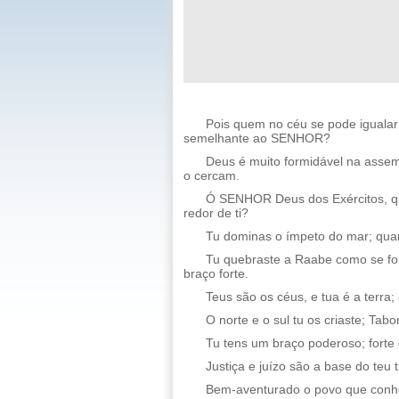
Pois quem no céu se pode iguala
semelhante ao SENHOR?
Deus é muito formidável na assem
o cercam.
Ó SENHOR Deus dos Exércitos, q
redor de ti?
Tu dominas o ímpeto do mar; quan
Tu quebraste a Raabe como se for
braço forte.
Teus são os céus, e tua é a terra;
O norte e o sul tu os criaste; Ta
Tu tens um braço poderoso; forte é
Justiça e juízo são a base do teu 
Bem-aventurado o povo que conhe