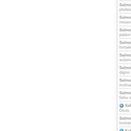
Salmo
pleitei
Salmo
nossos
Salmo
palavr
Salmo
fortal
Salmo
aclama
Salmo
digno 
Salmo
inclinai
Salmo
falou 
Sa
Deus,
Salmo
homem
Sa