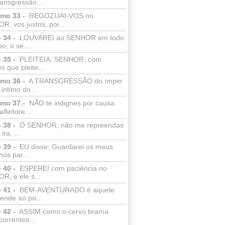
ransgressão ...
lmo 33 -
REGOZIJAI-VOS no
, vós justos, poi...
 34 -
LOUVAREI ao SENHOR em todo
o; o se...
 35 -
PLEITEIA, SENHOR, com
s que pleite...
lmo 36 -
A TRANSGRESSÃO do ímpio
 íntimo do...
lmo 37 -
NÃO te indignes por causa
lfeitore...
 38 -
Ó SENHOR, não me repreendas
ira, ...
 39 -
EU disse: Guardarei os meus
os par...
 40 -
ESPEREI com paciência no
R, e ele s...
 41 -
BEM-AVENTURADO é aquele
ende ao po...
 42 -
ASSIM como o cervo brama
correntes...