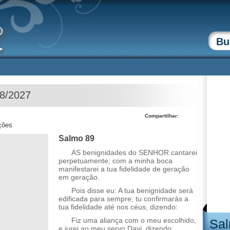
08/2027
Compartilhar:
ções
Salmo 89
AS benignidades do SENHOR cantarei
perpetuamente; com a minha boca
manifestarei a tua fidelidade de geração
em geração.
Pois disse eu: A tua benignidade será
edificada para sempre; tu confirmarás a
tua fidelidade até nos céus, dizendo:
Fiz uma aliança com o meu escolhido,
Sal
e jurei ao meu servo Davi, dizendo: