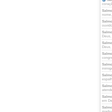
coraçã
Salmo
nome, 
Salmo
ouvido
Salmo
Deus, 
Salmo
Deus, 
Salmo
congr
Salmo
inimigo
Salmo
espalh
Salmo
atende
Salmo
em Deu
Salmo
madrug