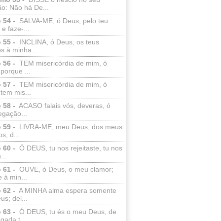
o: Não há De...
 54 -
SALVA-ME, ó Deus, pelo teu
e faze-...
 55 -
INCLINA, ó Deus, os teus
s à minha...
 56 -
TEM misericórdia de mim, ó
porque ...
 57 -
TEM misericórdia de mim, ó
tem mis...
 58 -
ACASO falais vós, deveras, ó
egação...
 59 -
LIVRA-ME, meu Deus, dos meus
s, d...
 60 -
Ó DEUS, tu nos rejeitaste, tu nos
...
 61 -
OUVE, ó Deus, o meu clamor;
 à min...
 62 -
A MINHA alma espera somente
s; del...
 63 -
Ó DEUS, tu és o meu Deus, de
ada t...