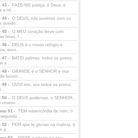
 43 -
FAZE-ME justiça, ó Deus, e
a a mi...
 44 -
Ó DEUS, nós ouvimos com os
 ouvido...
 45 -
O MEU coração ferve com
as boas, f...
 46 -
DEUS é o nosso refúgio e
eza, soco...
 47 -
BATEI palmas, todos os povos;
i a ...
 48 -
GRANDE é o SENHOR e mui
de louvor,...
 49 -
OUVI isto, vós todos os povos;
 ...
 50 -
O DEUS poderoso, o SENHOR,
e chamo...
lmo 51 -
TEM misericórdia de mim, ó
 segundo...
 52 -
POR que te glorias na malícia, ó
 p...
lmo 53 -
DISSE o néscio no seu