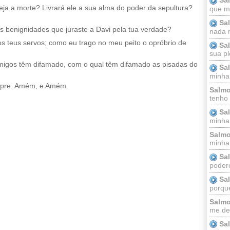
ja a morte? Livrará ele a sua alma do poder da sepultura?
que m
Sa
s benignidades que juraste a Davi pela tua verdade?
nada m
os teus servos; como eu trago no meu peito o opróbrio de
Sa
sua pl
migos têm difamado, com o qual têm difamado as pisadas do
Sa
minha
mpre. Amém, e Amém.
Salmo
tenho
Sa
minha 
Salmo
minha;
Sa
podero
Sa
porque
Salmo
me dei
Sa