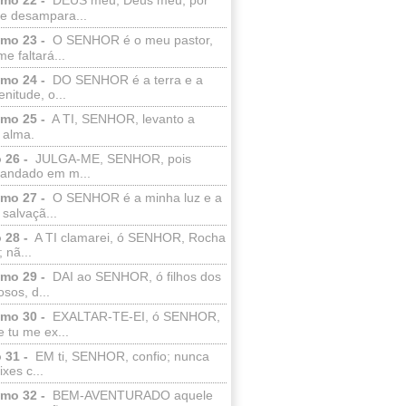
e desampara...
lmo 23 -
O SENHOR é o meu pastor,
e faltará...
lmo 24 -
DO SENHOR é a terra e a
enitude, o...
lmo 25 -
A TI, SENHOR, levanto a
 alma.
 26 -
JULGA-ME, SENHOR, pois
 andado em m...
lmo 27 -
O SENHOR é a minha luz e a
salvaçã...
 28 -
A TI clamarei, ó SENHOR, Rocha
 nã...
lmo 29 -
DAI ao SENHOR, ó filhos dos
sos, d...
lmo 30 -
EXALTAR-TE-EI, ó SENHOR,
 tu me ex...
 31 -
EM ti, SENHOR, confio; nunca
xes c...
lmo 32 -
BEM-AVENTURADO aquele