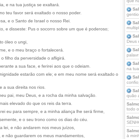
que n
, e na tua justiça se exaltará.
Sa
e no teu favor será exaltado o nosso poder.
gentio
, e o Santo de Israel o nosso Rei.
Sa
multip
to, e disseste: Pus o socorro sobre um que é poderoso;
Sa
Deus 
o óleo o ungi,
Sa
me, e o meu braço o fortalecerá.
palav
 filho da perversidade o afligirá.
Sa
erante a sua face, e ferirei aos que o odeiam.
na tua 
enignidade estarão com ele; e em meu nome será exaltado o
Sa
confio
a sua direita nos rios.
Sa
eu pai, meu Deus, e a rocha da minha salvação.
quão a
ais elevado do que os reis da terra.
Salmo
todo o
ei eu para sempre, e a minha aliança lhe será firme,
Salmo
semente, e o seu trono como os dias do céu.
SENHO
a lei, e não andarem nos meus juízos,
Salmo
s, e não guardarem os meus mandamentos,
à minh