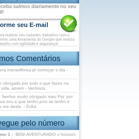
ceba salmos diariamente no seu
l!
ara realizar seu cadastro, trabalhos com o
rner, uma ferramenta do Google que realiza
abalho com agilidade e segurança!
imos Comentários
vra maravilhosa p/ começar o dia -
r obrigada por tudo o que fazes na
 vida, amém - Verônica
Senhor muito obrigado meu Pai, por
ue sou e que tenho,pois se tenho é
 me deste. - Erika
egue pelo número
lmo 1 -
BEM-AVENTURADO o homem