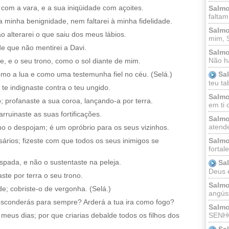
o com a vara, e a sua iniqüidade com açoites.
Salmo
faltam
a minha benignidade, nem faltarei à minha fidelidade.
Salmo
o alterarei o que saiu dos meus lábios.
mim, 
e que não mentirei a Davi.
Salmo
Não há
, e o seu trono, como o sol diante de mim.
mo a lua e como uma testemunha fiel no céu. (Selá.)
Sa
teu ta
 te indignaste contra o teu ungido.
Salmo
; profanaste a sua coroa, lançando-a por terra.
em ti 
rruinaste as suas fortificações.
Salmo
atende
 o despojam; é um opróbrio para os seus vizinhos.
sários; fizeste com que todos os seus inimigos se
Salmo
fortal
pada, e não o sustentaste na peleja.
Sa
Deus e 
aste por terra o seu trono.
Salmo
e; cobriste-o de vergonha. (Selá.)
angúst
conderás para sempre? Arderá a tua ira como fogo?
Salmo
SENHO
eus dias; por que criarias debalde todos os filhos dos
Sa