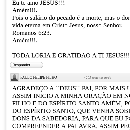
Eu te amo JESUS!!!.
Amém!!!.
Pois o salário do pecado é a morte, mas o do
vida eterna em Cristo Jesus, nosso Senhor.
Romanos 6:23.
Amém!!!.
TODA LORIA E GRATIDAO A TI JESUS!!!
Responder
PAULO FELIPE FILHO
·
205 semanas atrás
AGRADEÇO A ´´DEUS´´ PAI, POR MAIS 
ASSIM INICIO A MINHA ORAÇÃO EM N
FILHO E DO ESPÍRITO SANTO AMÉM, P
DO ESPÍRITO SANTO, QUE VENHA SO
DONS DA SABEDORIA, PARA QUE EU P
COMPREENDER A PALAVRA, ASSIM PE