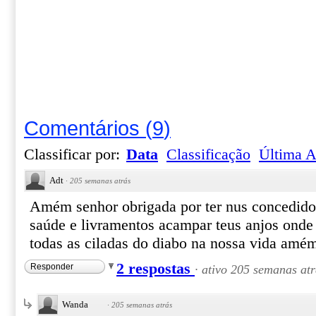
Comentários
(
9
)
Classificar por:
Data
Classificação
Última A
Adt
·
205 semanas atrás
Amém senhor obrigada por ter nus concedido
saúde e livramentos acampar teus anjos onde
todas as ciladas do diabo na nossa vida amé
2 respostas
Responder
·
ativo 205 semanas atr
Wanda
·
205 semanas atrás