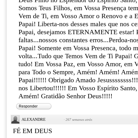
Deus Filho no Esplendor do Espírito Santo,
Somos Teus Filhos, em Vossa Presença tem
Vem de Ti, em Vosso Amor o Renovo e a E
Papai! Liberta-nos desses males que nos c
Papai, desejamos ETERNAMENTE estar! P
faltas...nossos constantes erros...Perdoa-n
Papai! Somente em Vossa Presenca, todo ma
volta...Tudo que Temos Vem de Ti Papai! G
tudo! Em Vossa Paz, em Vosso Amor, em V
para Todo o Sempre, Amém! Amém! Amé
Papai!!!!!! Obrigado Amado Jesussssssss!!!
nos Libertou!!!!!! Em Vosso Espírito San
Amém! Gratidão Senhor Deus!!!!!
Responder
ALEXANDRE
·
267 semanas atrás
FÉ EM DEUS