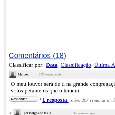
Comentários
(
18
)
Classificar por:
Data
Classificação
Última A
Marcos.
·
267 semanas atrás
O meu louvor será de ti na grande congregaç
votos perante os que o temem.
1 resposta
Responder
·
ativo 267 semanas atrá
Igor Borges de Jesus
·
267 semanas atrás