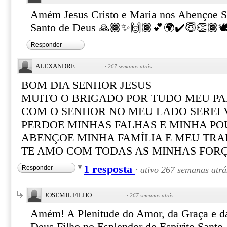
Amém Jesus Cristo e Maria nos Abençoe S
Santo de Deus 🙏🏾✨🙌🏾💕🌍✔️😇👏🏾🕊
Responder
ALEXANDRE
·
267 semanas atrás
BOM DIA SENHOR JESUS
MUITO O BRIGADO POR TUDO MEU PA
COM O SENHOR NO MEU LADO SEREI
PERDOE MINHAS FALHAS E MINHA PO
ABENÇOE MINHA FAMÍLIA E MEU TR
TE AMO COM TODAS AS MINHAS FOR
1 resposta
Responder
·
ativo 267 semanas atrá
JOSEMIL FILHO
·
267 semanas atrás
Amém! A Plenitude do Amor, da Graça e d