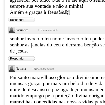
agradecer por tudo. Que o se até aqui o senho
sempre sua vontade e não a minha❗
Amém e graças à Deus❗🙏🙌
Responder
rosimeire
·
419 semanas atrás
senhor invoco o teu nome invoco o teu póder
senhor as janelas do ceu e derrama benção
de jesus.
Responder
Tatiana
·
419 semanas atrás
Pai santo maravilhoso glorioso divinissimo 
imensas graças por mais um belo dia de vida 
noite de descanso e paz agradeço imensament
marido emprego pela proteção divina obrigad
maravilhas concedidas nas nossas vidas per