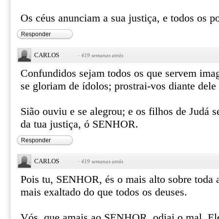
Os céus anunciam a sua justiça, e todos os p
Responder
CARLOS
·
419 semanas atrás
Confundidos sejam todos os que servem imag
se gloriam de ídolos; prostrai-vos diante dele
Sião ouviu e se alegrou; e os filhos de Judá 
da tua justiça, ó SENHOR.
Responder
CARLOS
·
419 semanas atrás
Pois tu, SENHOR, és o mais alto sobre toda a 
mais exaltado do que todos os deuses.
Vós, que amais ao SENHOR, odiai o mal. Ele