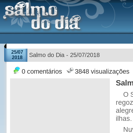
25/07
Salmo do Dia - 25/07/2018
2018
0 comentários
3848 visualizações
Salm
O 
regoz
alegr
ilhas.
Nu