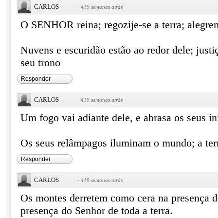
CARLOS
·
419 semanas atrás
O SENHOR reina; regozije-se a terra; alegrem
Nuvens e escuridão estão ao redor dele; justi
seu trono
Responder
CARLOS
·
419 semanas atrás
Um fogo vai adiante dele, e abrasa os seus i
Os seus relâmpagos iluminam o mundo; a terr
Responder
CARLOS
·
419 semanas atrás
Os montes derretem como cera na presença
presença do Senhor de toda a terra.