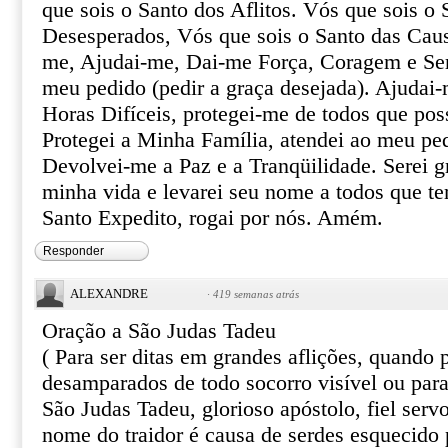
que sois o Santo dos Aflitos. Vós que sois o 
Desesperados, Vós que sois o Santo das Caus
me, Ajudai-me, Dai-me Força, Coragem e Ser
meu pedido (pedir a graça desejada). Ajudai-
Horas Difíceis, protegei-me de todos que pos
Protegei a Minha Família, atendei ao meu pe
Devolvei-me a Paz e a Tranqüilidade. Serei gr
minha vida e levarei seu nome a todos que te
Santo Expedito, rogai por nós. Amém.
Responder
ALEXANDRE
·
419 semanas atrás
Oração a São Judas Tadeu
( Para ser ditas em grandes aflições, quando
desamparados de todo socorro visível ou par
São Judas Tadeu, glorioso apóstolo, fiel serv
nome do traidor é causa de serdes esquecido 