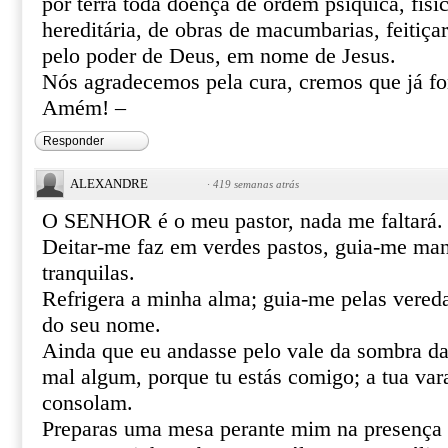
por terra toda doença de ordem psíquica, físic
hereditária, de obras de macumbarias, feitiça
pelo poder de Deus, em nome de Jesus.
Nós agradecemos pela cura, cremos que já f
Amém! –
Responder
ALEXANDRE
·
419 semanas atrás
O SENHOR é o meu pastor, nada me faltará.
Deitar-me faz em verdes pastos, guia-me ma
tranquilas.
Refrigera a minha alma; guia-me pelas vereda
do seu nome.
Ainda que eu andasse pelo vale da sombra da
mal algum, porque tu estás comigo; a tua var
consolam.
Preparas uma mesa perante mim na presença 