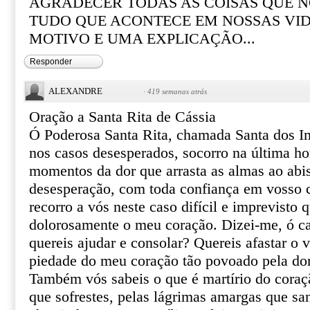
AGRADECER TODAS AS COISAS QUE N
TUDO QUE ACONTECE EM NOSSAS VI
MOTIVO E UMA EXPLICAÇÃO...
Responder
ALEXANDRE
·
419 semanas atrás
Oração a Santa Rita de Cássia
Ó Poderosa Santa Rita, chamada Santa dos I
nos casos desesperados, socorro na última ho
momentos da dor que arrasta as almas ao abi
desesperação, com toda confiança em vosso ce
recorro a vós neste caso difícil e imprevisto 
dolorosamente o meu coração. Dizei-me, ó ca
quereis ajudar e consolar? Quereis afastar o 
piedade do meu coração tão povoado pela do
Também vós sabeis o que é martírio do coraçã
que sofrestes, pelas lágrimas amargas que sa