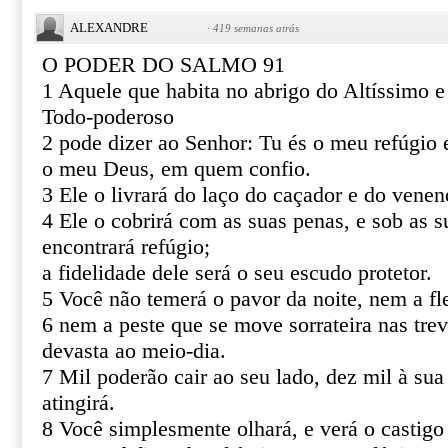
ALEXANDRE
·
419 semanas atrás
O PODER DO SALMO 91
1 Aquele que habita no abrigo do Altíssimo 
Todo-poderoso
2 pode dizer ao Senhor: Tu és o meu refúgio e
o meu Deus, em quem confio.
3 Ele o livrará do laço do caçador e do venen
4 Ele o cobrirá com as suas penas, e sob as s
encontrará refúgio;
a fidelidade dele será o seu escudo protetor.
5 Você não temerá o pavor da noite, nem a fl
6 nem a peste que se move sorrateira nas tre
devasta ao meio-dia.
7 Mil poderão cair ao seu lado, dez mil à sua
atingirá.
8 Você simplesmente olhará, e verá o castigo