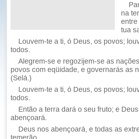
Pa
na te
entre
tua s
Louvem-te a ti, ó Deus, os povos; lo
todos.
Alegrem-se e regozijem-se as nações,
povos com eqüidade, e governarás as na
(Selá.)
Louvem-te a ti, ó Deus, os povos; lo
todos.
Então a terra dará o seu fruto; e Deu
abençoará.
Deus nos abençoará, e todas as extr
temerão.