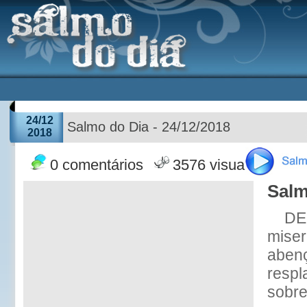
24/12
Salmo do Dia - 24/12/2018
2018
0 comentários
3576 visualizações
Salm
DE
miser
abenç
respl
sobre