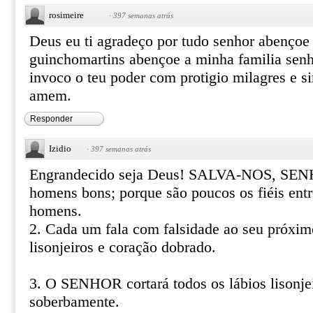
rosimeire
·
397 semanas atrás
Deus eu ti agradeço por tudo senhor abençoe
guinchomartins abençoe a minha familia sen
invoco o teu poder com protigio milagres e s
amem.
Responder
Izidio
·
397 semanas atrás
Engrandecido seja Deus! SALVA-NOS, SENH
homens bons; porque são poucos os fiéis entr
homens.
2. Cada um fala com falsidade ao seu próxim
lisonjeiros e coração dobrado.
3. O SENHOR cortará todos os lábios lisonjei
soberbamente.