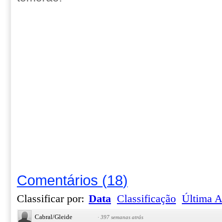
Comentários
(
18
)
Classificar por:
Data
Classificação
Última A
Cabral/Gleide
·
397 semanas atrás