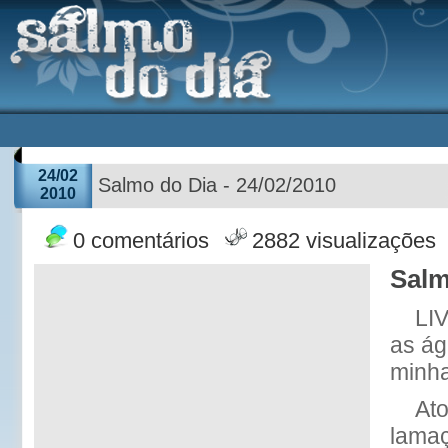
24/02
Salmo do Dia - 24/02/2010
2010
0 comentários
2882 visualizações
Salm
LI
as ág
minha
At
lamaç