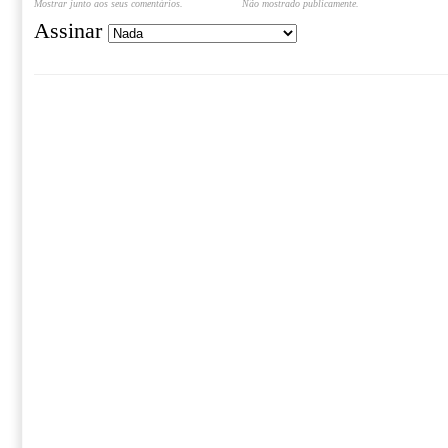
Mostrar junto aos seus comentários.
Não mostrado publicamente.
Assinar