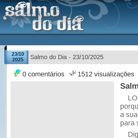
23/10
Salmo do Dia - 23/10/2025
2025
0 comentários
1512 visualizações
Salm
LO
porqu
a sua
para 
Dig