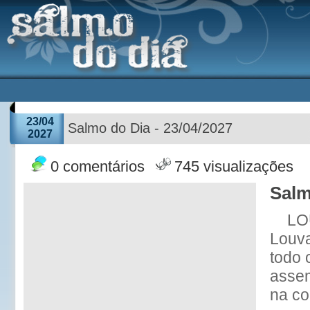
23/04
Salmo do Dia - 23/04/2027
2027
0 comentários
745 visualizações
Salm
LO
Louv
todo 
assem
na co