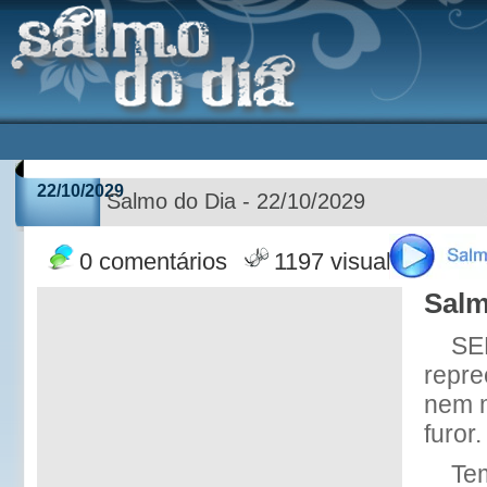
22/10/2029
Salmo do Dia - 22/10/2029
0 comentários
1197 visualizações
Salm
SE
repre
nem m
furor.
Tem