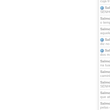
cuja t
Sa
SENHOR
Salmo
o temp
Salmo
aquele
Sa
diz no
Sa
dos ma
Salmo
na tua 
Salmo
caminh
Salmo
SENHO
Salmo
que at
Salmo
pelas 