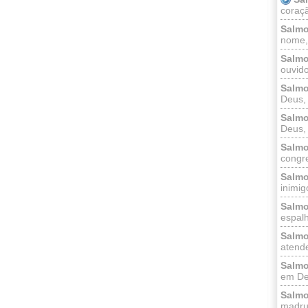
coraçã
Salmo
nome, 
Salmo
ouvido
Salmo
Deus, 
Salmo
Deus, 
Salmo
congr
Salmo
inimigo
Salmo
espalh
Salmo
atende
Salmo
em Deu
Salmo
madrug