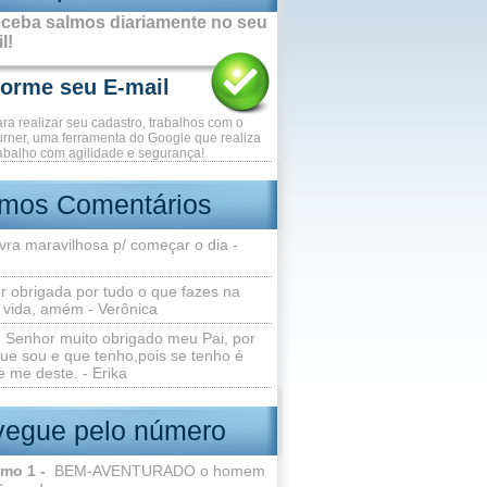
ceba salmos diariamente no seu
l!
ara realizar seu cadastro, trabalhos com o
rner, uma ferramenta do Google que realiza
abalho com agilidade e segurança!
imos Comentários
vra maravilhosa p/ começar o dia -
r obrigada por tudo o que fazes na
 vida, amém - Verônica
Senhor muito obrigado meu Pai, por
ue sou e que tenho,pois se tenho é
 me deste. - Erika
egue pelo número
lmo 1 -
BEM-AVENTURADO o homem