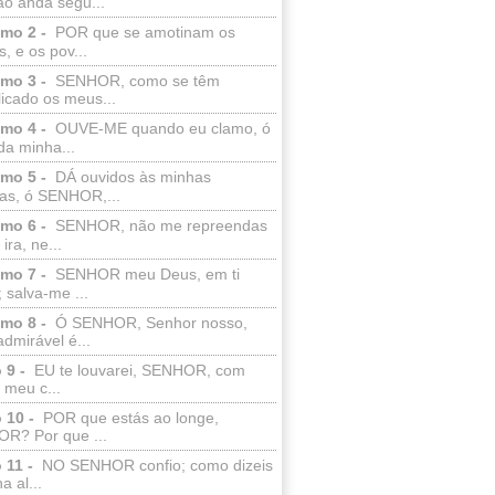
ão anda segu...
lmo 2 -
POR que se amotinam os
s, e os pov...
lmo 3 -
SENHOR, como se têm
licado os meus...
lmo 4 -
OUVE-ME quando eu clamo, ó
da minha...
lmo 5 -
DÁ ouvidos às minhas
ras, ó SENHOR,...
lmo 6 -
SENHOR, não me repreendas
ira, ne...
lmo 7 -
SENHOR meu Deus, em ti
; salva-me ...
lmo 8 -
Ó SENHOR, Senhor nosso,
dmirável é...
 9 -
EU te louvarei, SENHOR, com
 meu c...
 10 -
POR que estás ao longe,
R? Por que ...
 11 -
NO SENHOR confio; como dizeis
a al...