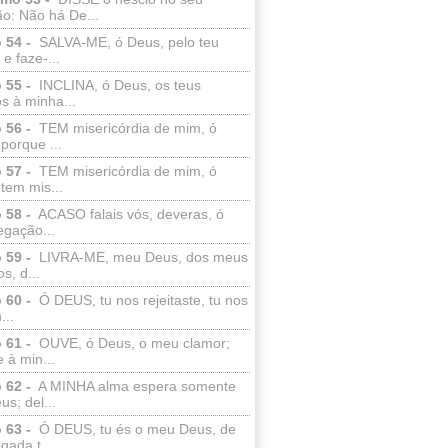
o: Não há De...
 54 -
SALVA-ME, ó Deus, pelo teu
e faze-...
 55 -
INCLINA, ó Deus, os teus
s à minha...
 56 -
TEM misericórdia de mim, ó
porque ...
 57 -
TEM misericórdia de mim, ó
tem mis...
 58 -
ACASO falais vós, deveras, ó
egação...
 59 -
LIVRA-ME, meu Deus, dos meus
s, d...
 60 -
Ó DEUS, tu nos rejeitaste, tu nos
...
 61 -
OUVE, ó Deus, o meu clamor;
 à min...
 62 -
A MINHA alma espera somente
s; del...
 63 -
Ó DEUS, tu és o meu Deus, de
ada t...