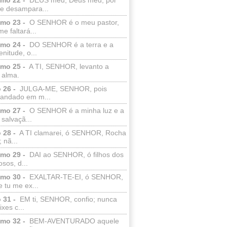
e desampara...
lmo 23 -
O SENHOR é o meu pastor,
e faltará...
lmo 24 -
DO SENHOR é a terra e a
enitude, o...
lmo 25 -
A TI, SENHOR, levanto a
 alma.
 26 -
JULGA-ME, SENHOR, pois
 andado em m...
lmo 27 -
O SENHOR é a minha luz e a
salvaçã...
 28 -
A TI clamarei, ó SENHOR, Rocha
 nã...
lmo 29 -
DAI ao SENHOR, ó filhos dos
sos, d...
lmo 30 -
EXALTAR-TE-EI, ó SENHOR,
 tu me ex...
 31 -
EM ti, SENHOR, confio; nunca
xes c...
lmo 32 -
BEM-AVENTURADO aquele