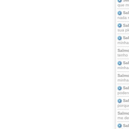
que m
Sa
nada m
Sa
sua pl
Sa
minha
Salmo
tenho
Sa
minha 
Salmo
minha;
Sa
podero
Sa
porque
Salmo
me dei
Sa