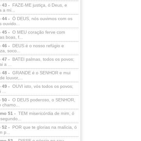
 43 -
FAZE-ME justiça, ó Deus, e
a a mi...
 44 -
Ó DEUS, nós ouvimos com os
 ouvido...
 45 -
O MEU coração ferve com
as boas, f...
 46 -
DEUS é o nosso refúgio e
eza, soco...
 47 -
BATEI palmas, todos os povos;
i a ...
 48 -
GRANDE é o SENHOR e mui
de louvor,...
 49 -
OUVI isto, vós todos os povos;
 ...
 50 -
O DEUS poderoso, o SENHOR,
e chamo...
lmo 51 -
TEM misericórdia de mim, ó
 segundo...
 52 -
POR que te glorias na malícia, ó
 p...
lmo 53 -
DISSE o néscio no seu