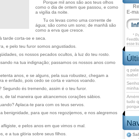
Porque mil anos são aos teus olhos
Re
como o dia de ontem que passou, e como
E-mai
a vigília da noite.
Tu os levas como uma corrente de
água; são como um sono; de manhã são
como a erva que cresce.
* P
 tarde corta-se e seca.
FeedBu
esse tr
a, e pelo teu furor somos angustiados.
qüidades, os nossos pecados ocultos, à luz do teu rosto.
Últ
assando na tua indignação; passamos os nossos anos como
q pala
isabel
etenta anos, e se alguns, pela sua robustez, chegam a
ira e enfado, pois cedo se corta e vamos voando.
Senho
minha
 Segundo és tremendo, assim é o teu furor.
as, de tal maneira que alcancemos corações sábios.
Amém 
tudo q
uando? Aplaca-te para com os teus servos.
porque
a benignidade, para que nos regozijemos, e nos alegremos
Nav
afligiste, e pelos anos em que vimos o mal.
, e a tua glória sobre seus filhos.
Sa