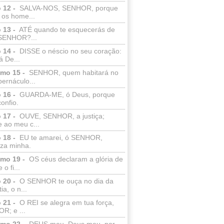
 12 -
SALVA-NOS, SENHOR, porque
 os home...
 13 -
ATÉ quando te esquecerás de
SENHOR?...
 14 -
DISSE o néscio no seu coração:
 De...
lmo 15 -
SENHOR, quem habitará no
bernáculo...
 16 -
GUARDA-ME, ó Deus, porque
confio.
 17 -
OUVE, SENHOR, a justiça;
 ao meu c...
 18 -
EU te amarei, ó SENHOR,
eza minha.
lmo 19 -
OS céus declaram a glória de
o fi...
 20 -
O SENHOR te ouça no dia da
ia, o n...
 21 -
O REI se alegra em tua força,
R; e ...
lmo 22 -
DEUS meu, Deus meu, por