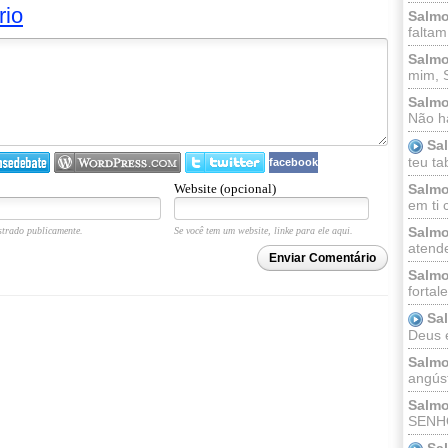
rio
Salmo
faltam
Salmo
mim, 
Salmo
Não há
Sa
teu ta
facebook
Website (opcional)
Salmo
em ti 
Salmo
trado publicamente.
Se você tem um website, linke para ele aqui.
atende
Enviar Comentário
Salmo
fortal
Sa
Deus e 
Salmo
angúst
Salmo
SENHO
Sa