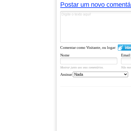
Postar um novo comentá
Comentar como Visitante, ou logar:
Nome
Email
Mostrar junto aos seus comentários.
Não mos
Assinar