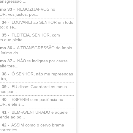
ransgressão ...
lmo 33 -
REGOZIJAI-VOS no
, vós justos, poi...
 34 -
LOUVAREI ao SENHOR em todo
o; o se...
 35 -
PLEITEIA, SENHOR, com
s que pleite...
lmo 36 -
A TRANSGRESSÃO do ímpio
 íntimo do...
lmo 37 -
NÃO te indignes por causa
lfeitore...
 38 -
Ó SENHOR, não me repreendas
ira, ...
 39 -
EU disse: Guardarei os meus
os par...
 40 -
ESPEREI com paciência no
R, e ele s...
 41 -
BEM-AVENTURADO é aquele
ende ao po...
 42 -
ASSIM como o cervo brama
correntes...