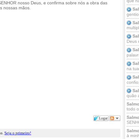
que n
 SENHOR nosso Deus, e confirma sobre nós a obra das
as nossas mãos.
Sa
gentio
Sa
multip
Sa
Deus 
Sa
palav
Sa
na tua 
Sa
confio
Sa
quão a
Salmo
todo o
Salmo
Logar
SENHO
Salmo
to.
Seja o primeiro!
à minh