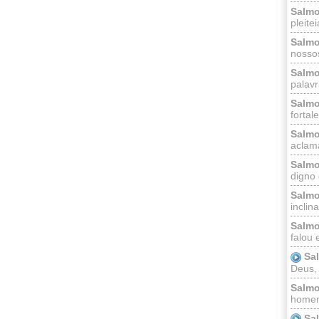
Salmo
pleitei
Salmo
nossos
Salmo
palavr
Salmo
fortal
Salmo
aclama
Salmo
digno 
Salmo
inclinai
Salmo
falou 
Sa
Deus,
Salmo
homem
Sa