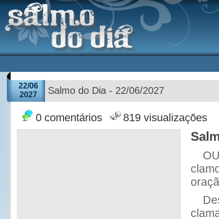
22/06
Salmo do Dia - 22/06/2027
2027
0 comentários
819 visualizações
Salm
OU
clamo
oraçã
Des
clama