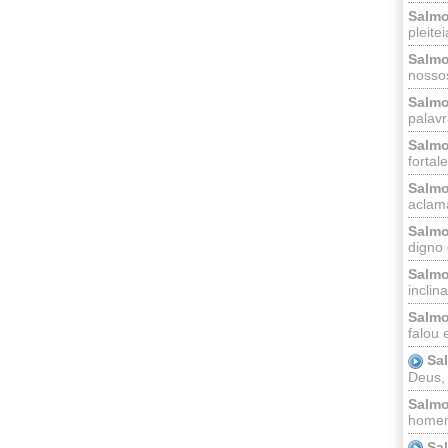
Salmo
pleitei
Salmo
nossos
Salmo
palavr
Salmo
fortal
Salmo
aclama
Salmo
digno 
Salmo
inclinai
Salmo
falou 
Sa
Deus,
Salmo
homem
Sa