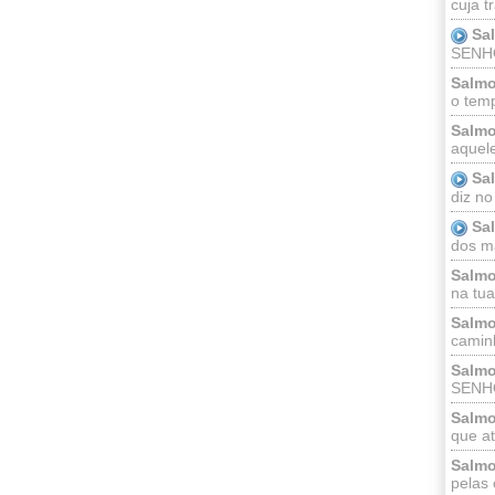
cuja t
Sa
SENHOR
Salmo
o temp
Salmo
aquele
Sa
diz no
Sa
dos ma
Salmo
na tua 
Salmo
caminh
Salmo
SENHO
Salmo
que at
Salmo
pelas 