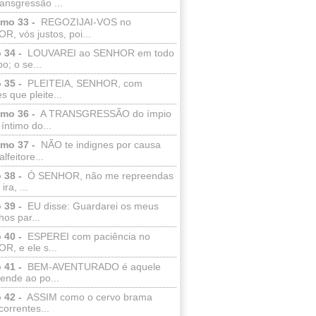
ransgressão ...
lmo 33 -
REGOZIJAI-VOS no
, vós justos, poi...
 34 -
LOUVAREI ao SENHOR em todo
o; o se...
 35 -
PLEITEIA, SENHOR, com
s que pleite...
lmo 36 -
A TRANSGRESSÃO do ímpio
 íntimo do...
lmo 37 -
NÃO te indignes por causa
lfeitore...
 38 -
Ó SENHOR, não me repreendas
ira, ...
 39 -
EU disse: Guardarei os meus
os par...
 40 -
ESPEREI com paciência no
R, e ele s...
 41 -
BEM-AVENTURADO é aquele
ende ao po...
 42 -
ASSIM como o cervo brama
correntes...