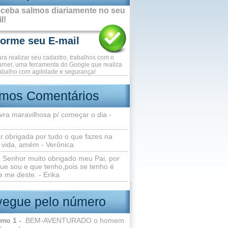
ceba salmos diariamente no seu
l!
ara realizar seu cadastro, trabalhos com o
rner, uma ferramenta do Google que realiza
abalho com agilidade e segurança!
imos Comentários
vra maravilhosa p/ começar o dia -
r obrigada por tudo o que fazes na
 vida, amém - Verônica
Senhor muito obrigado meu Pai, por
ue sou e que tenho,pois se tenho é
 me deste. - Erika
egue pelo número
lmo 1 -
BEM-AVENTURADO o homem