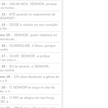
 12 -
SALVA-NOS, SENHOR, porque
 os home...
 13 -
ATÉ quando te esquecerás de
SENHOR?...
 14 -
DISSE o néscio no seu coração:
 De...
lmo 15 -
SENHOR, quem habitará no
bernáculo...
 16 -
GUARDA-ME, ó Deus, porque
confio.
 17 -
OUVE, SENHOR, a justiça;
 ao meu c...
 18 -
EU te amarei, ó SENHOR,
eza minha.
lmo 19 -
OS céus declaram a glória de
o fi...
 20 -
O SENHOR te ouça no dia da
ia, o n...
 21 -
O REI se alegra em tua força,
R; e ...
lmo 22 -
DEUS meu, Deus meu, por