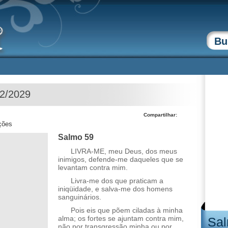
02/2029
Compartilhar:
ções
Salmo 59
LIVRA-ME, meu Deus, dos meus
inimigos, defende-me daqueles que se
levantam contra mim.
Livra-me dos que praticam a
iniqüidade, e salva-me dos homens
sanguinários.
Pois eis que põem ciladas à minha
alma; os fortes se ajuntam contra mim,
Sal
não por transgressão minha ou por