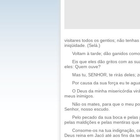
visitares todos os gentios; não tenha
iniqüidade. (Selá.)
Voltam à tarde; dão ganidos como
Eis que eles dão gritos com as su
eles: Quem ouve?
Mas tu, SENHOR, te rirás deles; 
Por causa da sua força eu te agua
O Deus da minha misericórdia vir
meus inimigos.
Não os mates, para que o meu pov
Senhor, nosso escudo.
Pelo pecado da sua boca e pelas 
pelas maldições e pelas mentiras que
Consome-os na tua indignação, c
Deus reina em Jacó até aos fins da ter