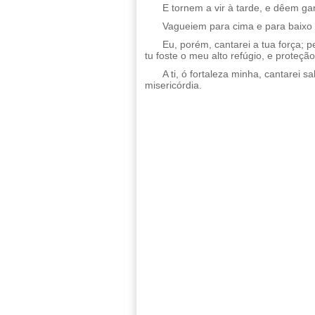
E tornem a vir à tarde, e dêem g
Vagueiem para cima e para baixo
Eu, porém, cantarei a tua força; 
tu foste o meu alto refúgio, e proteçã
A ti, ó fortaleza minha, cantarei
misericórdia.