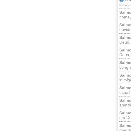
coraçã
Salmo
nome, 
Salmo
ouvido
Salmo
Deus, 
Salmo
Deus, 
Salmo
congr
Salmo
inimigo
Salmo
espalh
Salmo
atende
Salmo
em Deu
Salmo
madrug