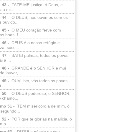
 43 -
FAZE-ME justiça, ó Deus, e
a a mi...
 44 -
Ó DEUS, nós ouvimos com os
 ouvido...
 45 -
O MEU coração ferve com
as boas, f...
 46 -
DEUS é o nosso refúgio e
eza, soco...
 47 -
BATEI palmas, todos os povos;
i a ...
 48 -
GRANDE é o SENHOR e mui
de louvor,...
 49 -
OUVI isto, vós todos os povos;
 ...
 50 -
O DEUS poderoso, o SENHOR,
e chamo...
lmo 51 -
TEM misericórdia de mim, ó
 segundo...
 52 -
POR que te glorias na malícia, ó
 p...
lmo 53 -
DISSE o néscio no seu