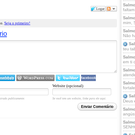
Salmo
Logar
faltam
Salmo
mim, 
to.
Seja o primeiro!
Salmo
rio
Não há
Sa
teu ta
Salmo
em ti 
Salmo
atende
facebook
Salmo
Website (opcional)
fortal
Sa
trado publicamente.
Se você tem um website, linke para ele aqui.
Deus e 
Enviar Comentário
Salmo
angúst
Salmo
SENHO
Sa