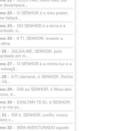
e desampara...
lmo 23 -
O SENHOR é o meu pastor,
e faltará...
lmo 24 -
DO SENHOR é a terra e a
enitude, o...
lmo 25 -
A TI, SENHOR, levanto a
 alma.
 26 -
JULGA-ME, SENHOR, pois
 andado em m...
lmo 27 -
O SENHOR é a minha luz e a
salvaçã...
 28 -
A TI clamarei, ó SENHOR, Rocha
 nã...
lmo 29 -
DAI ao SENHOR, ó filhos dos
sos, d...
lmo 30 -
EXALTAR-TE-EI, ó SENHOR,
 tu me ex...
 31 -
EM ti, SENHOR, confio; nunca
xes c...
lmo 32 -
BEM-AVENTURADO aquele