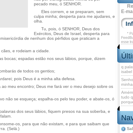
pecado meu, ó SENHOR.
Re
E-mai
Eles correm, e se preparam, sem
culpa minha; desperta para me ajudares, e
olha.
Tu, pois, ó SENHOR, Deus dos
Exércitos, Deus de Israel, desperta para
* P
FeedBu
s misericórdia de nenhum dos pérfidos que praticam a
esse tr
 cães, e rodeiam a cidade.
Últ
as bocas; espadas estão nos seus lábios, porque, dizem
q pala
zombarás de todos os gentios;
isabel
rdarei; pois Deus é a minha alta defesa.
Senho
minha
á ao meu encontro; Deus me fará ver o meu desejo sobre os
Amém 
tudo q
o não se esqueça; espalha-os pelo teu poder, e abate-os, ó
porque
palavras dos seus lábios, fiquem presos na sua soberba, e
Nav
 falam.
onsome-os, para que não existam, e para que saibam que
ra. (Selá.)
Sa