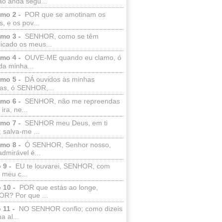
ão anda segu...
lmo 2 -
POR que se amotinam os
s, e os pov...
lmo 3 -
SENHOR, como se têm
licado os meus...
lmo 4 -
OUVE-ME quando eu clamo, ó
da minha...
lmo 5 -
DÁ ouvidos às minhas
ras, ó SENHOR,...
lmo 6 -
SENHOR, não me repreendas
ira, ne...
lmo 7 -
SENHOR meu Deus, em ti
; salva-me ...
lmo 8 -
Ó SENHOR, Senhor nosso,
dmirável é...
 9 -
EU te louvarei, SENHOR, com
 meu c...
 10 -
POR que estás ao longe,
R? Por que ...
 11 -
NO SENHOR confio; como dizeis
a al...