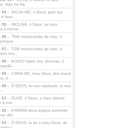
o: Não há De...
 54 -
SALVA-ME, ó Deus, pelo teu
e faze-...
 55 -
INCLINA, ó Deus, os teus
s à minha...
 56 -
TEM misericórdia de mim, ó
porque ...
 57 -
TEM misericórdia de mim, ó
tem mis...
 58 -
ACASO falais vós, deveras, ó
egação...
 59 -
LIVRA-ME, meu Deus, dos meus
s, d...
 60 -
Ó DEUS, tu nos rejeitaste, tu nos
...
 61 -
OUVE, ó Deus, o meu clamor;
 à min...
 62 -
A MINHA alma espera somente
s; del...
 63 -
Ó DEUS, tu és o meu Deus, de
ada t...