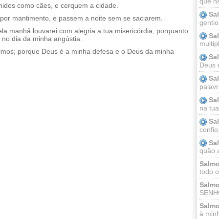
que n
anidos como cães, e cerquem a cidade.
Sa
 por mantimento, e passem a noite sem se saciarem.
gentio
pela manhã louvarei com alegria a tua misericórdia; porquanto
Sa
o no dia da minha angústia.
multip
 salmos; porque Deus é a minha defesa e o Deus da minha
Sa
Deus 
Sa
palav
Sa
na tua 
Sa
confio
Sa
quão a
Salmo
todo o
Salmo
SENHO
Salmo
à minh