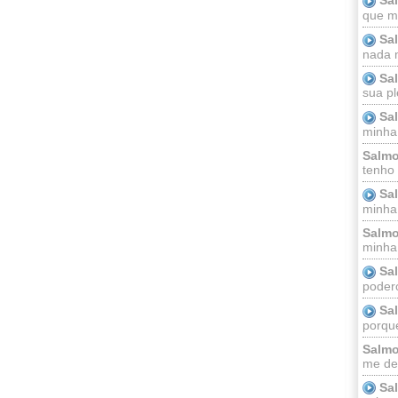
que m
Sa
nada m
Sa
sua pl
Sa
minha
Salmo
tenho
Sa
minha 
Salmo
minha;
Sa
podero
Sa
porque
Salmo
me dei
Sa