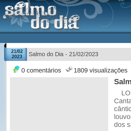
21/02
Salmo do Dia - 21/02/2023
2023
0 comentários
1809 visualizações
Salm
LO
Cant
cânti
louvo
dos s