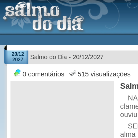
20/12
Salmo do Dia - 20/12/2027
2027
0 comentários
515 visualizações
Salm
NA
clam
ouviu
SE
alma 