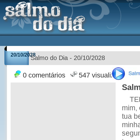
20/10/2028
Salmo do Dia - 20/10/2028
0 comentários
547 visualizações
Salm
TE
mim, 
tua b
minha
segun