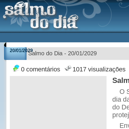
20/01/2029
Salmo do Dia - 20/01/2029
0 comentários
1017 visualizações
Salm
O 
dia d
do De
protej
Env